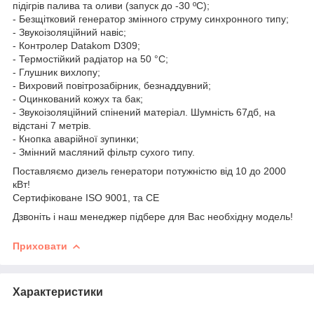
підігрів палива та оливи (запуск до -30 ºС);
- Безщітковий генератор змінного струму синхронного типу;
- Звукоізоляційний навіс;
- Контролер Datakom D309;
- Термостійкий радіатор на 50 °C;
- Глушник вихлопу;
- Вихровий повітрозабірник, безнаддувний;
- Оцинкований кожух та бак;
- Звукоізоляційний спінений матеріал. Шумність 67дб, на
відстані 7 метрів.
- Кнопка аварійної зупинки;
- Змінний масляний фільтр сухого типу.
Поставляємо дизель генератори потужністю від 10 до 2000
кВт!
Сертифіковане ISO 9001, та CE
Дзвоніть і наш менеджер підбере для Вас необхідну модель!
Приховати
Характеристики