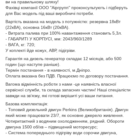
ви на правильному шляху!
Фахівці компанії ООО "Аіргрупп" проконсультують і підберуть
для Вас модель під ваші виробничі потреби.
Вартість вказана на модель з потужністю: резервна 18кВт
(22кВА), основна 16кВт (20кВА).
- Витрата палива при 100% навантаження становить 5,3л.
- ГАБАРИТІ У КОРПУСІ, мм: 2043/960/1289
- ВАГА, кг: 720;
У коплекті йде кожух, АВР, підігріви.
Гарантія на дизель генератор складає 12 місяців, або 500
годин (що наступе раніше).
Термін постачання - в наявності, м.Дніпро.
Оплата вказана без ПДВ. Працюємо по договору постачання.
Вагома відмінність роботи з нами -це наявність власної
сервісної служби, та склада запасних частин! Наші спеціалісти
завжди на зв’язку, які готові вирішиті усі ваши питання.
Базова комплектація:
- Топовий дизельний двигун Perkins (Великобританія). Двигун
який може працювати 23/7, як основне джерело живлення.
Чотиритактний з водяним охолодженням, рядний. Обороти
двигуна 1500 об/хв – підвищений моторесурс;
- Система попереднього підігріву води сорочки двигуна,