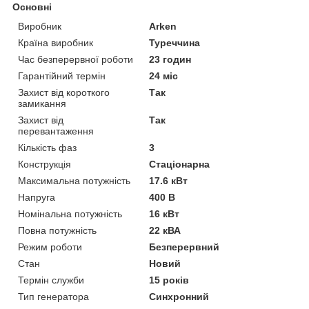
Основні
Виробник
Arken
Країна виробник
Туреччина
Час безперервної роботи
23 годин
Гарантійний термін
24 міс
Захист від короткого
Так
замикання
Захист від
Так
перевантаження
Кількість фаз
3
Конструкція
Стаціонарна
Максимальна потужність
17.6 кВт
Напруга
400 В
Номінальна потужність
16 кВт
Повна потужність
22 кВА
Режим роботи
Безперервний
Стан
Новий
Термін служби
15 років
Тип генератора
Синхронний