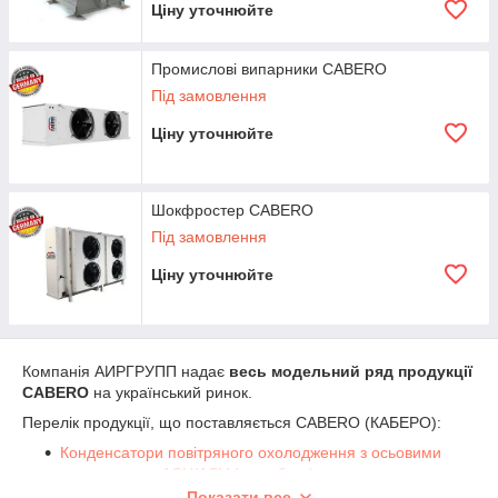
Ціну уточнюйте
Компанія АИРГРУПП
надає всю необхідну інформацію про
продукцію CABERO, проводить презентацію продуктів, готує
комерційне і технічне пропозицію. З усіх питань телефонуйте
Промислові випарники CABERO
за номером +38 067 643-03-43 або пишіть на пошту
Під замовлення
office@airgroupltd.com
.
Ціну уточнюйте
Шокфростер CABERO
Під замовлення
Ціну уточнюйте
Компанія АИРГРУПП надає
весь модельний ряд продукції
CABERO
на український ринок.
Перелік продукції, що поставляється CABERO (КАБЕРО):
Конденсатори повітряного охолодження з осьовими
вентиляторами ACH/ACV (моноблок)
Показати все