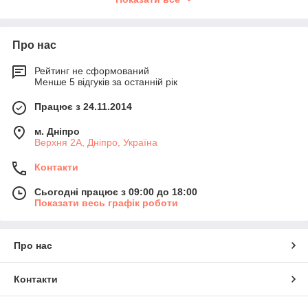
Конденсатори повітряного охолодження з осьовими
вентиляторами ACD (подвійний V-образний блок)
Сухі градирні (dry coolers) GCH/GCV (моноблок)
Про нас
Сухі градирні (dry coolers) GCD (подвійний V-
образний блок)
Рейтинг не сформований
Менше 5 відгуків за останній рік
Самоопорожняющиеся сухі градирні (dry coolers)
(моноблок)
Працює з 24.11.2014
Конденсатор і сухий охолоджувач compact line
м. Дніпро
Адіабатні системи для горизонтальних, вертикальних
Верхня 2А, Дніпро, Україна
і V-подібних теплообмінників
Контакти
Промислові випарники
Шокфростер
Сьогодні працює з 09:00 до 18:00
Показати весь графік роботи
Чому варто працювати з нами:
Прямі поставки
– ми є офіційними
Про нас
постачальниками, доставка обладнання здійснюється
безпосередньо із заводів-виробників
Контакти
Конкурентні ціни
– за рахунок постійного обсягу
закупівель та довготривалих угод, завод-виробник на