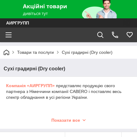
АИРГРУПП
Товари та послуги
Сухі градирні (Dry cooler)
Сухі градирні (Dry cooler)
Компанія «АИРГРУПП»
представляє продукцію свого
партнера з Німеччини компанії CABERO і поставляє весь
спектр обладнання в усі регіони України.
Компанія КАБЕРО
Показати все
(CABERO)
є лідером з
випуску
повітроохолоджувачів,