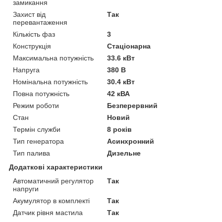
замикання
Захист від
Так
перевантаження
Кількість фаз
3
Конструкція
Стаціонарна
Максимальна потужність
33.6 кВт
Напруга
380 В
Номінальна потужність
30.4 кВт
Повна потужність
42 кВА
Режим роботи
Безперервний
Стан
Новий
Термін служби
8 років
Тип генератора
Асинхронний
Тип палива
Дизельне
Додаткові характеристики
Автоматичний регулятор
Так
напруги
Акумулятор в комплекті
Так
Датчик рівня мастила
Так