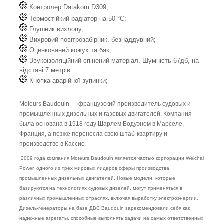
Контролер Datakom D309;
Термостійкий радіатор на 50 °C;
Глушник вихлопу;
Вихровий повітрозабірник, безнаддувний;
Оцинкований кожух та бак;
Звукоізоляційний спінений матеріал. Шумність 67дб, на
відстані 7 метрів.
Кнопка аварійної зупинки;
Moteurs Baudouin — французский производитель судовых и
промышленных дизельных и газовых двигателей. Компания
была основана в 1918 году Шарлем Бодуэном в Марселе,
Франция, а позже перенесла свою штаб-квартиру и
производство в Кассис.
2009 года компания Moteurs Baudouin является частью корпорации Weichai
Power, одного из трех мировых лидеров сферы производства
промышленных дизельных двигателей. Новые модели, которые
базируются на технологиях судовых дизелей, могут применяться в
различных промышленных отраслях, включая выработку электроэнергии.
Дизель-генераторы на базе ДВС Baudouin зарекомендовали себя как
надежные агрегаты, способные выполнять задачи на самых ответственных