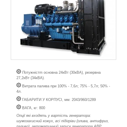
П
отужністm основна 24кВт (30кВА), резервна
27,2кВт (34кВА).
Витрата палива при 100% - 7,6л; 75% - 5,7л; 50% -
4л.
ГАБАРИТИ У КОРПУСІ, мм: 2043/960/1289
ВАГА, кг: 800
Опції які входять у вартість генератора:
шумозахисний кожух, всі підігріви (олива, антифриз,
паливо), автоматичний запуск генератора АВР