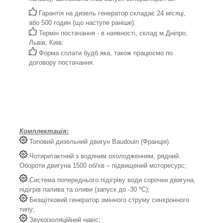
Гарантія на дизель генератор складає 24 місяці,
або 500 годин (що наступе раніше).
Термін постачання - в наявності, склад м.Дніпро,
Львів, Киів.
Форма сплати будб яка, також працюємо по
договору постачання.
Комплектація:
Топовий дизельний двигун Baudouin (Франція).
Чотиритактний з водяним охолодженням, рядний.
Обороти двигуна 1500 об/хв – підвищений моторесурс;
Система попереднього підігріву води сорочки двигуна,
підігрів палива та оливи (запуск до -30 ºС);
Безщітковий генератор змінного струму синхронного
типу;
Звукоізоляційний навіс;