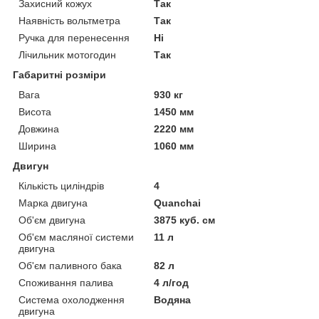
Захисний кожух
Так
Наявність вольтметра
Так
Ручка для перенесення
Ні
Лічильник мотогодин
Так
Габаритні розміри
Вага
930 кг
Висота
1450 мм
Довжина
2220 мм
Ширина
1060 мм
Двигун
Кількість циліндрів
4
Марка двигуна
Quanchai
Об'єм двигуна
3875 куб. см
Об'єм масляної системи
11 л
двигуна
Об'єм паливного бака
82 л
Споживання палива
4 л/год
Система охолодження
Водяна
двигуна