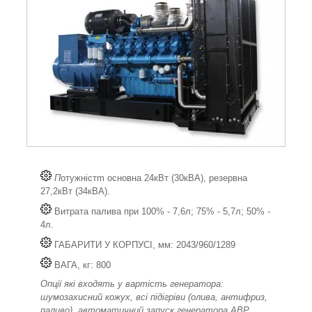
П
отужністm основна 24кВт (30кВА), резервна
27,2кВт (34кВА).
Витрата палива при 100% - 7,6л; 75% - 5,7л; 50% -
4л.
ГАБАРИТИ У КОРПУСІ, мм: 2043/960/1289
ВАГА, кг: 800
Опції які входять у вартість генератора:
шумозахисний кожух, всі підігріви (олива, антифриз,
паливо), автоматичний запуск генератора АВР