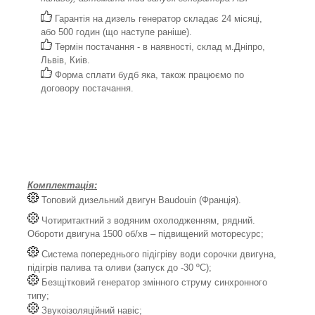
Гарантія на дизель генератор складає 24 місяці,
або 500 годин (що наступе раніше).
Термін постачання - в наявності, склад м.Дніпро,
Львів, Киів.
Форма сплати будб яка, також працюємо по
договору постачання.
Комплектація:
Топовий дизельний двигун Baudouin (Франція).
Чотиритактний з водяним охолодженням, рядний.
Обороти двигуна 1500 об/хв – підвищений моторесурс;
Система попереднього підігріву води сорочки двигуна,
підігрів палива та оливи (запуск до -30 ºС);
Безщітковий генератор змінного струму синхронного
типу;
Звукоізоляційний навіс;