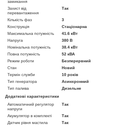
замикання
Захист від
Так
перевантаження
Кількість фаз
3
Конструкція
Стаціонарна
Максимальна потужність
41.6 кВт
Напруга
380 В
Номінальна потужність
38.4 кВт
Повна потужність
52 кВА
Режим роботи
Безперервний
Стан
Новий
Термін служби
10 років
Тип генератора
Асинхронний
Тип палива
Дизельне
Додаткові характеристики
Автоматичний регулятор
Так
напруги
Акумулятор в комплекті
Так
Датчик рівня мастила
Так