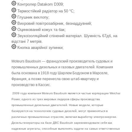
Контролер Datakom D309;
Термостійкий радіатор на 50 °C;
Глушник вихлопу;
Вихровий повітрозабірник, безнаддувний;
Оцинкований кожух та бак;
Звукоізоляційний спінений матеріал. Шумність 67дб, на
відстані 7 метрів.
Кнопка аварійної зупинки;
Moteurs Baudouin — французский производитель судовых и
промышленных дизельных и газовых двигателей. Компания
была основана в 1918 году Шарлем Бодуэном в Марселе,
Франция, а позже перенесла свою штаб-квартиру и
производство в Кассис.
2009 года компания Moteurs Baudouin является частью корпорации Weichai
Power, одного из трех мировых лидеров сферы производства
промышленных дизельных двигателей. Новые модели, которые
базируются на технологиях судовых дизелей, могут применяться в
различных промышленных отраслях, включая выработку электроэнергии.
Дизель-генераторы на базе ДВС Baudouin зарекомендовали себя как
надежные агрегаты, способные выполнять задачи на самых ответственных