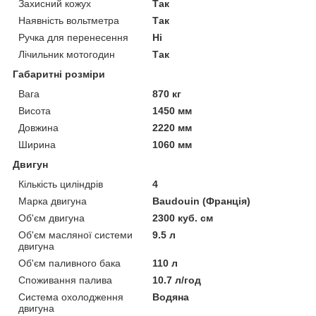
Захисний кожух
Так
Наявність вольтметра
Так
Ручка для перенесення
Ні
Лічильник мотогодин
Так
Габаритні розміри
Вага
870 кг
Висота
1450 мм
Довжина
2220 мм
Ширина
1060 мм
Двигун
Кількість циліндрів
4
Марка двигуна
Baudouin (Франція)
Об'єм двигуна
2300 куб. см
Об'єм масляної системи
9.5 л
двигуна
Об'єм паливного бака
110 л
Споживання палива
10.7 л/год
Система охолодження
Водяна
двигуна