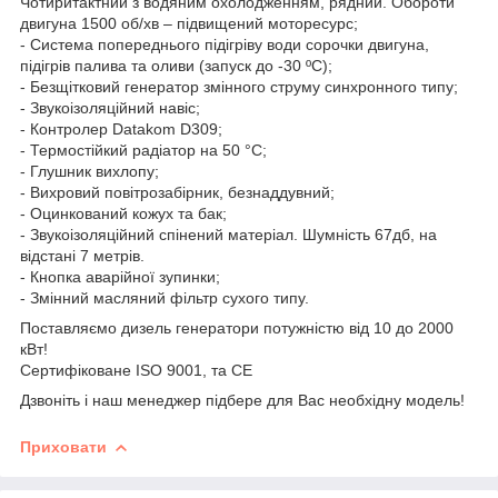
Чотиритактний з водяним охолодженням, рядний. Обороти
двигуна 1500 об/хв – підвищений моторесурс;
- Система попереднього підігріву води сорочки двигуна,
підігрів палива та оливи (запуск до -30 ºС);
- Безщітковий генератор змінного струму синхронного типу;
- Звукоізоляційний навіс;
- Контролер Datakom D309;
- Термостійкий радіатор на 50 °C;
- Глушник вихлопу;
- Вихровий повітрозабірник, безнаддувний;
- Оцинкований кожух та бак;
- Звукоізоляційний спінений матеріал. Шумність 67дб, на
відстані 7 метрів.
- Кнопка аварійної зупинки;
- Змінний масляний фільтр сухого типу.
Поставляємо дизель генератори потужністю від 10 до 2000
кВт!
Сертифіковане ISO 9001, та CE
Дзвоніть і наш менеджер підбере для Вас необхідну модель!
Приховати