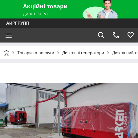
АИРГРУПП
Товари та послуги
Дизельні генератори
Дизельний г