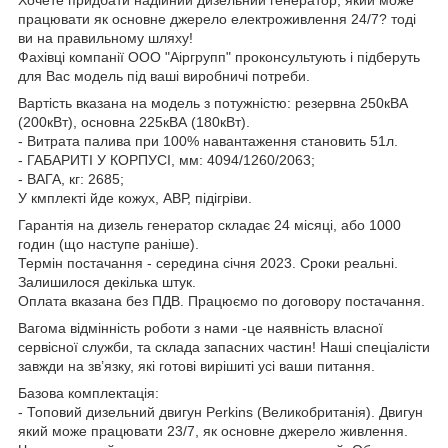
працювати як основне джерело електроживлення 24/7? тоді
ви на правильному шляху!
Фахівці компанії ООО "Аіргрупп" проконсультують і підберуть
для Вас модель під ваші виробничі потреби.
Вартість вказана на модель з потужністю: резервна 250кВА
(200кВт), основна 225кВА (180кВт).
- Витрата палива при 100% навантаження становить 51л.
- ГАБАРИТІ У КОРПУСІ, мм: 4094/1260/2063;
- ВАГА, кг: 2685;
У кмплекті йде кожух, АВР, підігріви.
Гарантія на дизель генератор складає 24 місяці, або 1000
годин (що наступе раніше).
Термін постачання - середина січня 2023. Сроки реальні.
Залишилося декілька штук.
Оплата вказана без ПДВ. Працюємо по договору постачання.
Вагома відмінність роботи з нами -це наявність власної
сервісної служби, та склада запасних частин! Наші спеціалісти
завжди на зв’язку, які готові вирішиті усі ваши питання.
Базова комплектація:
- Топовий дизельний двигун Perkins (Великобританія). Двигун
який може працювати 23/7, як основне джерело живлення.