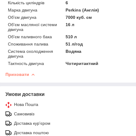
Кількість циліндрів
6
Марка двигуна
Perkins (Англія)
Об'єм двигуна
7000 куб. см
Об'єм масляної системи
16 л
двигуна
Об'єм паливного бака
510 л
Споживання палива
51 л/год
Система охолодження
Водяна
двигуна
Тактность двигуна
Чотиритактний
Приховати
Умови доставки
Нова Пошта
Самовивіз
Доставка кур'єром
Доставка поштою