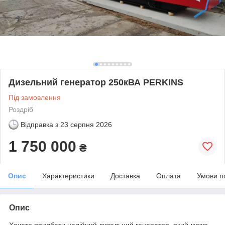
Дизельний генератор 250кВА PERKINS
Під замовлення
Роздріб
Відправка з
23 серпня 2026
1 750 000
₴
Опис
Характеристики
Доставка
Оплата
Умови п
Опис
Хочете придбати надійний дизельний генератор, який може