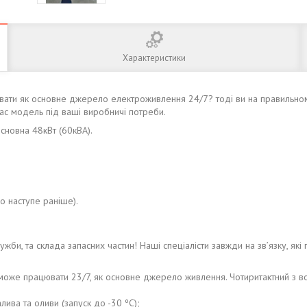
Характеристики
вати як основне джерело електроживлення 24/7? тоді ви на правильно
Вас модель під ваші виробничі потреби.
основна 48кВт (60кВА).
о наступе раніше).
ужби, та склада запасних частин! Наші спеціалісти завжди на зв’язку, які 
ий може працювати 23/7, як основне джерело живлення. Чотиритактний з
лива та оливи (запуск до -30 ºС);