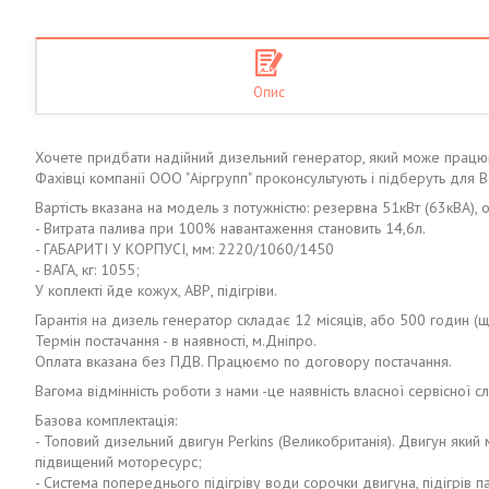
Опис
Хочете придбати надійний дизельний генератор, який може працю
Фахівці компанії ООО "Аіргрупп" проконсультують і підберуть для 
Вартість вказана на модель з потужністю: резервна 51кВт (63кВА), 
- Витрата палива при 100% навантаження становить 14,6л.
- ГАБАРИТІ У КОРПУСІ, мм: 2220/1060/1450
- ВАГА, кг: 1055;
У коплекті йде кожух, АВР, підігріви.
Гарантія на дизель генератор складає 12 місяців, або 500 годин (щ
Термін постачання - в наявності, м.Дніпро.
Оплата вказана без ПДВ. Працюємо по договору постачання.
Вагома відмінність роботи з нами -це наявність власної сервісної сл
Базова комплектація:
- Топовий дизельний двигун Perkins (Великобританія). Двигун як
підвищений моторесурс;
- Система попереднього підігріву води сорочки двигуна, підігрів па