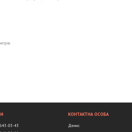
метрів.
 643-03-43
Денис