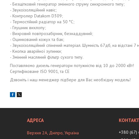
- Безщітковий генератор змінного струму синхронного типу;
- Звукоізоляційний навіс;
- Контролер Datakom D309;
- Термостійкий радіатор на 50 °C;
- Глушник вихлопу;
- Вихровий повітрозабірник, безнаддувний;
- Оцинкований кожух та бак;
- Звукоізоляційний спінений матеріал. Шумність 67дб, на відстані 7 
- Кнопка аварійної зупинки;
- Змінний масляний фільтр сухого типу.
Поставляємо дизель генератори потужністю від 10 до 2000 кВт!
Сертифіковане ISO 9001, та CE
Дзвоніть і наш менеджер підбере для Вас необхідну модель!
+380 (67)
Верхня 2А, Дніпро, Україна