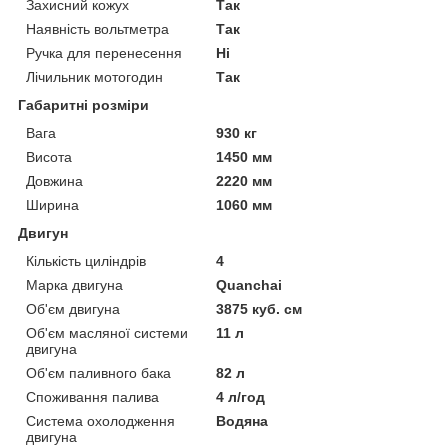
Захисний кожух
Так
Наявність вольтметра
Так
Ручка для перенесення
Ні
Лічильник мотогодин
Так
Габаритні розміри
Вага
930 кг
Висота
1450 мм
Довжина
2220 мм
Ширина
1060 мм
Двигун
Кількість циліндрів
4
Марка двигуна
Quanchai
Об'єм двигуна
3875 куб. см
Об'єм масляної системи
11 л
двигуна
Об'єм паливного бака
82 л
Споживання палива
4 л/год
Система охолодження
Водяна
двигуна