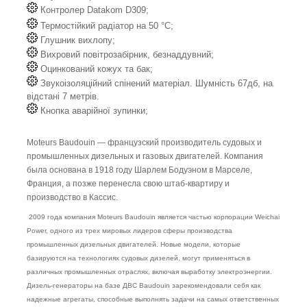
Контролер Datakom D309;
Термостійкий радіатор на 50 °C;
Глушник вихлопу;
Вихровий повітрозабірник, безнаддувний;
Оцинкований кожух та бак;
Звукоізоляційний спінений матеріал. Шумність 67дб, на
відстані 7 метрів.
Кнопка аварійної зупинки;
Moteurs Baudouin — французский производитель судовых и
промышленных дизельных и газовых двигателей. Компания
была основана в 1918 году Шарлем Бодуэном в Марселе,
Франция, а позже перенесла свою штаб-квартиру и
производство в Кассис.
2009 года компания Moteurs Baudouin является частью корпорации Weichai
Power, одного из трех мировых лидеров сферы производства
промышленных дизельных двигателей. Новые модели, которые
базируются на технологиях судовых дизелей, могут применяться в
различных промышленных отраслях, включая выработку электроэнергии.
Дизель-генераторы на базе ДВС Baudouin зарекомендовали себя как
надежные агрегаты, способные выполнять задачи на самых ответственных