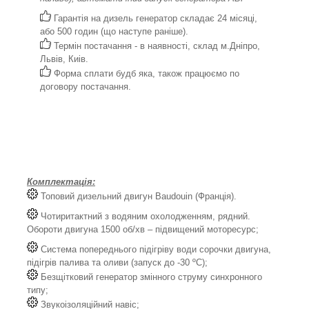
Гарантія на дизель генератор складає 24 місяці,
або 500 годин (що наступе раніше).
Термін постачання - в наявності, склад м.Дніпро,
Львів, Киів.
Форма сплати будб яка, також працюємо по
договору постачання.
Комплектація:
Топовий дизельний двигун Baudouin (Франція).
Чотиритактний з водяним охолодженням, рядний.
Обороти двигуна 1500 об/хв – підвищений моторесурс;
Система попереднього підігріву води сорочки двигуна,
підігрів палива та оливи (запуск до -30 ºС);
Безщітковий генератор змінного струму синхронного
типу;
Звукоізоляційний навіс;