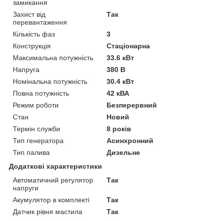
замикання
Захист від
Так
перевантаження
Кількість фаз
3
Конструкція
Стаціонарна
Максимальна потужність
33.6 кВт
Напруга
380 В
Номінальна потужність
30.4 кВт
Повна потужність
42 кВА
Режим роботи
Безперервний
Стан
Новий
Термін служби
8 років
Тип генератора
Асинхронний
Тип палива
Дизельне
Додаткові характеристики
Автоматичний регулятор
Так
напруги
Акумулятор в комплекті
Так
Датчик рівня мастила
Так