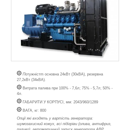
П
отужністm основна 24кВт (30кВА), резервна
27,2кВт (34кВА).
Витрата палива при 100% - 7,6л; 75% - 5,7л; 50% -
4л.
ГАБАРИТИ У КОРПУСІ, мм: 2043/960/1289
ВАГА, кг: 800
Опції які входять у вартість генератора:
шумозахисний кожух, всі підігріви (олива, антифриз,
паливо), автоматичний запуск генератора АВР