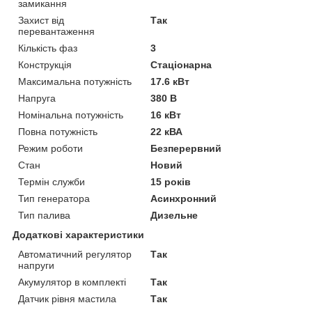
замикання
Захист від
Так
перевантаження
Кількість фаз
3
Конструкція
Стаціонарна
Максимальна потужність
17.6 кВт
Напруга
380 В
Номінальна потужність
16 кВт
Повна потужність
22 кВА
Режим роботи
Безперервний
Стан
Новий
Термін служби
15 років
Тип генератора
Асинхронний
Тип палива
Дизельне
Додаткові характеристики
Автоматичний регулятор
Так
напруги
Акумулятор в комплекті
Так
Датчик рівня мастила
Так