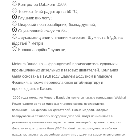
Контролер Datakom D309;
Термостійкий радіатор на 50 °C;
Глушник вихлопу;
Вихровий повітрозабірник, безнаддувний;
Оцинкований кожух та бак;
Звукоізоляційний спінений матеріал. Шумність 67дб, на
відстані 7 метрів.
Кнопка аварійної зупинки;
Moteurs Baudouin — французский производитель судовых и
промышленных дизельных и газовых двигателей. Компания
была основана в 1918 году Шарлем Бодуэном в Марселе,
Франция, а позже перенесла свою штаб-квартиру и
производство в Кассис.
2009 года компания Moteurs Baudouin является частью корпорации Weichai
Power, одного из трех мировых лидеров сферы производства
промышленных дизельных двигателей. Новые модели, которые
базируются на технологиях судовых дизелей, могут применяться в
различных промышленных отраслях, включая выработку электроэнергии.
Дизель-генераторы на базе ДВС Baudouin зарекомендовали себя как
надежные агрегаты, способные выполнять задачи на самых ответственных