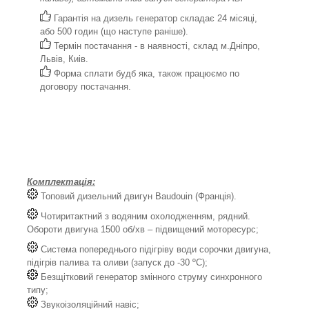
Гарантія на дизель генератор складає 24 місяці,
або 500 годин (що наступе раніше).
Термін постачання - в наявності, склад м.Дніпро,
Львів, Киів.
Форма сплати будб яка, також працюємо по
договору постачання.
Комплектація:
Топовий дизельний двигун Baudouin (Франція).
Чотиритактний з водяним охолодженням, рядний.
Обороти двигуна 1500 об/хв – підвищений моторесурс;
Система попереднього підігріву води сорочки двигуна,
підігрів палива та оливи (запуск до -30 ºС);
Безщітковий генератор змінного струму синхронного
типу;
Звукоізоляційний навіс;