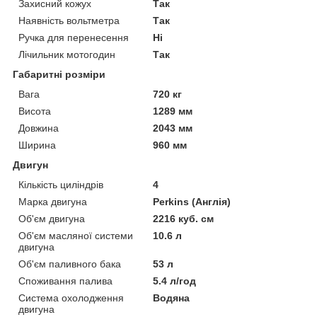
Захисний кожух
Так
Наявність вольтметра
Так
Ручка для перенесення
Ні
Лічильник мотогодин
Так
Габаритні розміри
Вага
720 кг
Висота
1289 мм
Довжина
2043 мм
Ширина
960 мм
Двигун
Кількість циліндрів
4
Марка двигуна
Perkins (Англія)
Об'єм двигуна
2216 куб. см
Об'єм масляної системи
10.6 л
двигуна
Об'єм паливного бака
53 л
Споживання палива
5.4 л/год
Система охолодження
Водяна
двигуна