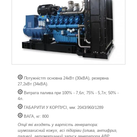
П
отужністm основна 24кВт (30кВА), резервна
27,2кВт (34кВА).
Витрата палива при 100% - 7,6л; 75% - 5,7л; 50% -
4л.
ГАБАРИТИ У КОРПУСІ, мм: 2043/960/1289
ВАГА, кг: 800
Опції які входять у вартість генератора:
шумозахисний кожух, всі підігріви (олива, антифриз,
паливо), автоматичний запуск генератора АВР