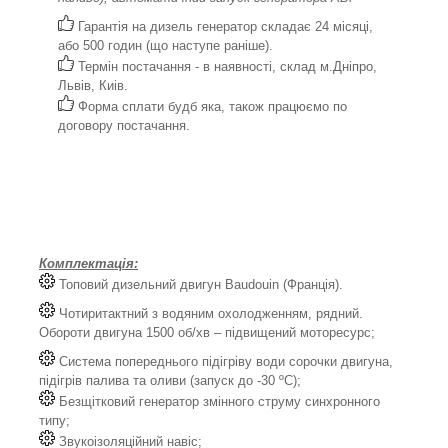
Гарантія на дизель генератор складає 24 місяці,
або 500 годин (що наступе раніше).
Термін постачання - в наявності, склад м.Дніпро,
Львів, Киів.
Форма сплати будб яка, також працюємо по
договору постачання.
Комплектація:
Топовий дизельний двигун Baudouin (Франція).
Чотиритактний з водяним охолодженням, рядний.
Обороти двигуна 1500 об/хв – підвищений моторесурс;
Система попереднього підігріву води сорочки двигуна,
підігрів палива та оливи (запуск до -30 ºС);
Безщітковий генератор змінного струму синхронного
типу;
Звукоізоляційний навіс;