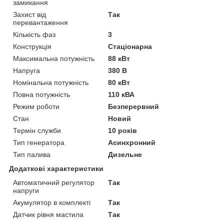
замикання
Захист від
Так
перевантаження
Кількість фаз
3
Конструкція
Стаціонарна
Максимальна потужність
88 кВт
Напруга
380 В
Номінальна потужність
80 кВт
Повна потужність
110 кВА
Режим роботи
Безперервний
Стан
Новий
Термін служби
10 років
Тип генератора
Асинхронний
Тип палива
Дизельне
Додаткові характеристики
Автоматичний регулятор
Так
напруги
Акумулятор в комплекті
Так
Датчик рівня мастила
Так