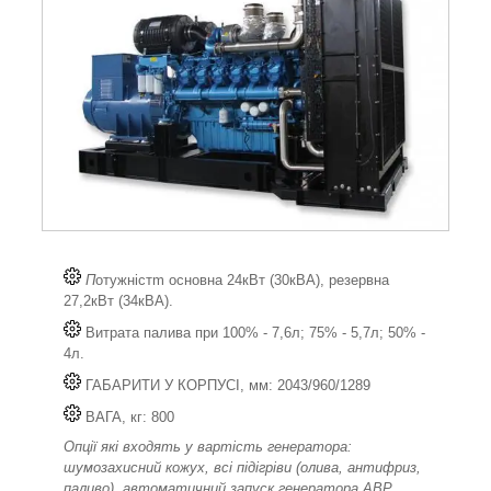
П
отужністm основна 24кВт (30кВА), резервна
27,2кВт (34кВА).
Витрата палива при 100% - 7,6л; 75% - 5,7л; 50% -
4л.
ГАБАРИТИ У КОРПУСІ, мм: 2043/960/1289
ВАГА, кг: 800
Опції які входять у вартість генератора:
шумозахисний кожух, всі підігріви (олива, антифриз,
паливо), автоматичний запуск генератора АВР