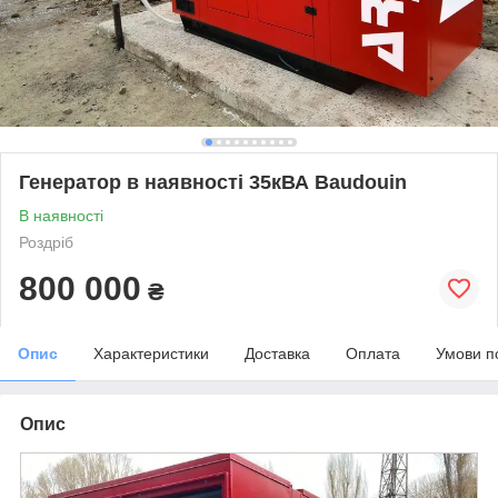
Генератор в наявності 35кВА Baudouin
В наявності
Роздріб
800 000
₴
Опис
Характеристики
Доставка
Оплата
Умови п
Опис