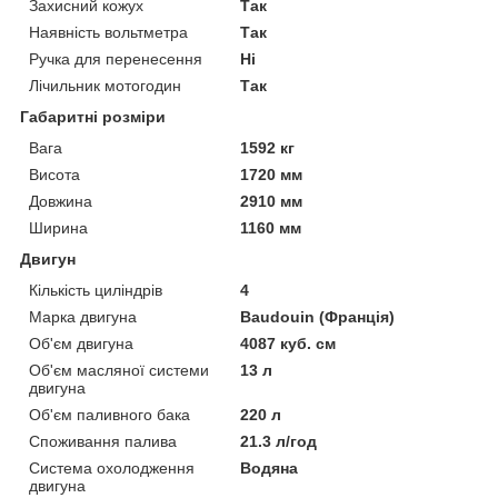
Захисний кожух
Так
Наявність вольтметра
Так
Ручка для перенесення
Ні
Лічильник мотогодин
Так
Габаритні розміри
Вага
1592 кг
Висота
1720 мм
Довжина
2910 мм
Ширина
1160 мм
Двигун
Кількість циліндрів
4
Марка двигуна
Baudouin (Франція)
Об'єм двигуна
4087 куб. см
Об'єм масляної системи
13 л
двигуна
Об'єм паливного бака
220 л
Споживання палива
21.3 л/год
Система охолодження
Водяна
двигуна