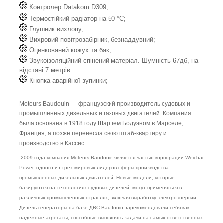
Контролер Datakom D309;
Термостійкий радіатор на 50 °C;
Глушник вихлопу;
Вихровий повітрозабірник, безнаддувний;
Оцинкований кожух та бак;
Звукоізоляційний спінений матеріал. Шумність 67дб, на
відстані 7 метрів.
Кнопка аварійної зупинки;
Moteurs Baudouin — французский производитель судовых и
промышленных дизельных и газовых двигателей. Компания
была основана в 1918 году Шарлем Бодуэном в Марселе,
Франция, а позже перенесла свою штаб-квартиру и
производство в Кассис.
2009 года компания Moteurs Baudouin является частью корпорации Weichai
Power, одного из трех мировых лидеров сферы производства
промышленных дизельных двигателей. Новые модели, которые
базируются на технологиях судовых дизелей, могут применяться в
различных промышленных отраслях, включая выработку электроэнергии.
Дизель-генераторы на базе ДВС Baudouin зарекомендовали себя как
надежные агрегаты, способные выполнять задачи на самых ответственных