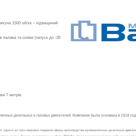
игуна 1500 об/хв – підвищений
в палива та оливи (запуск до -30
ні 7 метрів.
енных дизельных и газовых двигателей. Компания была основана в 1918 го
wer, одного из трех мировых лидеров сферы производства промышленных дизельных двигат