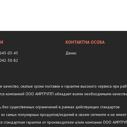
 643-03-43
Денис
 042-30-82
ое качество, сжатые сроки поставки и гарантия высокого сервиса при раб
ляется компанией ООО АИРГРУПП обладает всеми необходимыми качеств
ть без существенных ограничений в рамках действующих стандартов
у из самых популярных продуктов/изделий в своем сегменте и не имеет
тся стандартная гарантия от производителя и/или компании ООО АИРГР