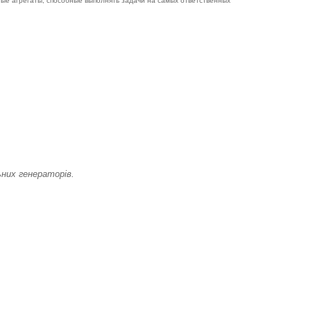
ые агрегаты, способные выполнять задачи на самых ответственных
них генераторів.