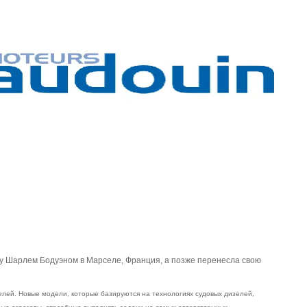
ду Шарлем Бодуэном в Марселе, Франция, а позже перенесла свою
елей. Новые модели, которые базируются на технологиях судовых дизелей,