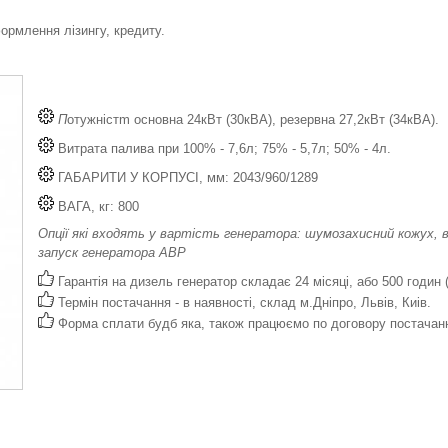
рмлення лізингу, кредиту.
П
отужністm основна 24кВт (30кВА), резервна 27,2кВт (34кВА).
Витрата палива при 100% - 7,6л; 75% - 5,7л; 50% - 4л.
ГАБАРИТИ У КОРПУСІ, мм: 2043/960/1289
ВАГА, кг: 800
Опції які входять у вартість генератора: шумозахисний кожух, в
запуск генератора АВР
Гарантія на дизель генератор складає 24 місяці, або 500 годин 
Термін постачання - в наявності, склад м.Дніпро, Львів, Киів.
Форма сплати будб яка, також працюємо по договору постачан