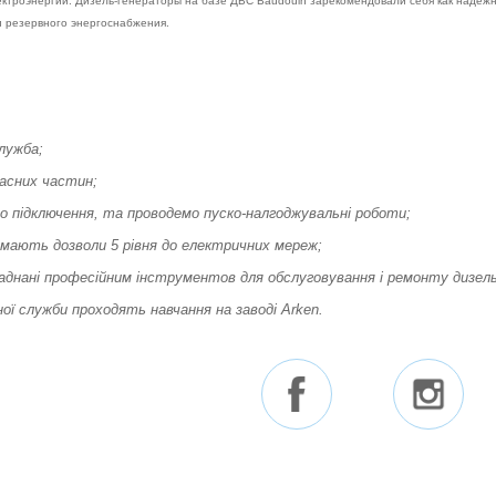
ектроэнергии. Дизель-генераторы на базе ДВС Baudouin зарекомендовали себя как надежн
и резервного энергоснабжения.
лужба;
асних частин;
 підключення, та проводемо пуско-налгоджувальні роботи;
 мають дозволи 5 рівня до електричних мереж;
аднані професійним інструментов для обслуговування і ремонту дизель
ої служби проходять навчання на заводі Arken.