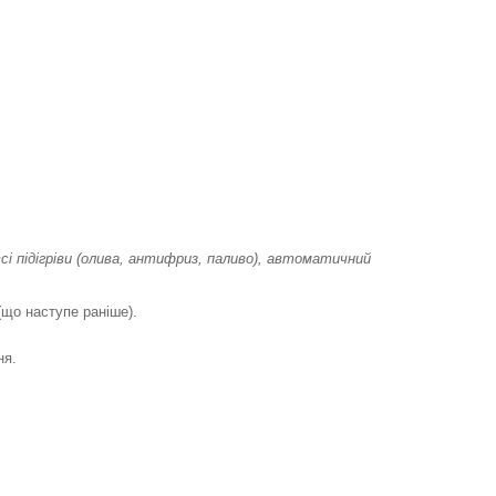
сі підігріви (олива, антифриз, паливо), автоматичний
(що наступе раніше).
ня.