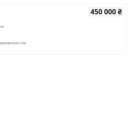
450 000 ₴
ня
домовленістю