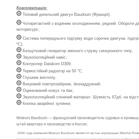
Комплектація:
Топовий дизельний двигун Baudouin (Франція).
Чотиритактний з водяним охолодженням, рядний. Обороти дв
моторесурс;
Система попереднього підігріву води сорочки двигуна, підігрі
ºС);
Безщітковий генератор змінного струму синхронного типу;
Звукоізоляційний навіс;
Контролер Datakom D309;
Термостійкий радіатор на 50 °C;
Глушник вихлопу;
Вихровий повітрозабірник, безнаддувний;
Оцинкований кожух та бак;
Звукоізоляційний спінений матеріал. Шумність 67дб, на відста
Кнопка аварійної зупинки;
Moteurs Baudouin — французский производитель судовых и промышл
штаб-квартиру и производство в Кассис.
2009 года компания Moteurs Baudouin является частью корпорации Weichai Po