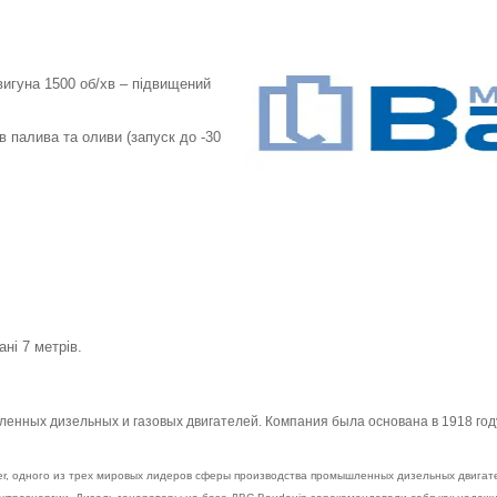
игуна 1500 об/хв – підвищений
в палива та оливи (запуск до -30
ні 7 метрів.
енных дизельных и газовых двигателей. Компания была основана в 1918 го
wer, одного из трех мировых лидеров сферы производства промышленных дизельных двигат