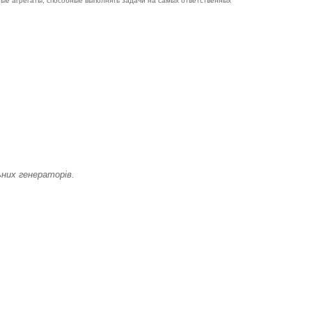
ые агрегаты, способные выполнять задачи на самых ответственных
них генераторів.