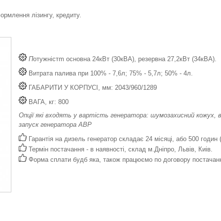
рмлення лізингу, кредиту.
П
отужністm основна 24кВт (30кВА), резервна 27,2кВт (34кВА).
Витрата палива при 100% - 7,6л; 75% - 5,7л; 50% - 4л.
ГАБАРИТИ У КОРПУСІ, мм: 2043/960/1289
ВАГА, кг: 800
Опції які входять у вартість генератора: шумозахисний кожух, в
запуск генератора АВР
Гарантія на дизель генератор складає 24 місяці, або 500 годин 
Термін постачання - в наявності, склад м.Дніпро, Львів, Киів.
Форма сплати будб яка, також працюємо по договору постачан