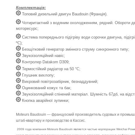
Комплектація:
Топовий дизельний двигун Baudouin (Франція).
Чотиритактний з водяним охолодженням, рядний. Обороти дв
моторесурс;
Система попереднього підігріву води сорочки двигуна, підігрі
ºС);
Безщітковий генератор змінного струму синхронного типу;
Звукоізоляційний навіс;
Контролер Datakom D309;
Термостійкий радіатор на 50 °C;
Глушник вихлопу;
Вихровий повітрозабірник, безнаддувний;
Оцинкований кожух та бак;
Звукоізоляційний спінений матеріал. Шумність 67дб, на відста
Кнопка аварійної зупинки;
Moteurs Baudouin — французский производитель судовых и промышл
штаб-квартиру и производство в Кассис.
2009 года компания Moteurs Baudouin является частью корпорации Weichai Po