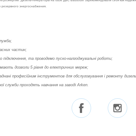
ектроэнергии. Дизель-генераторы на базе ДВС Baudouin зарекомендовали себя как надежн
и резервного энергоснабжения.
лужба;
асних частин;
 підключення, та проводемо пуско-налгоджувальні роботи;
 мають дозволи 5 рівня до електричних мереж;
аднані професійним інструментов для обслуговування і ремонту дизель
ої служби проходять навчання на заводі Arken.