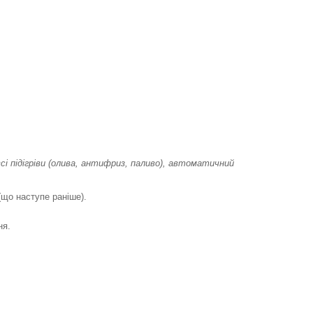
сі підігріви (олива, антифриз, паливо), автоматичний
(що наступе раніше).
ня.