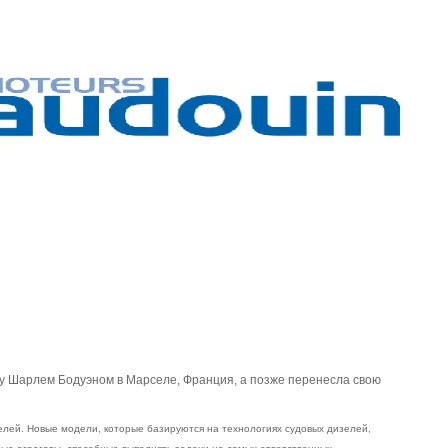
ду Шарлем Бодуэном в Марселе, Франция, а позже перенесла свою
елей. Новые модели, которые базируются на технологиях судовых дизелей,