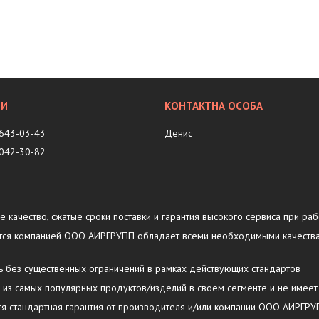
 643-03-43
Денис
 042-30-82
ое качество, сжатые сроки поставки и гарантия высокого сервиса при раб
ляется компанией ООО АИРГРУПП обладает всеми необходимыми качеств
ть без существенных ограничений в рамках действующих стандартов
у из самых популярных продуктов/изделий в своем сегменте и не имеет
тся стандартная гарантия от производителя и/или компании ООО АИРГР