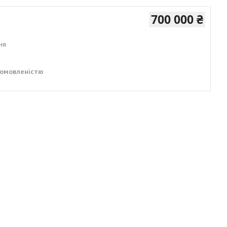
700 000 ₴
ня
домовленістю