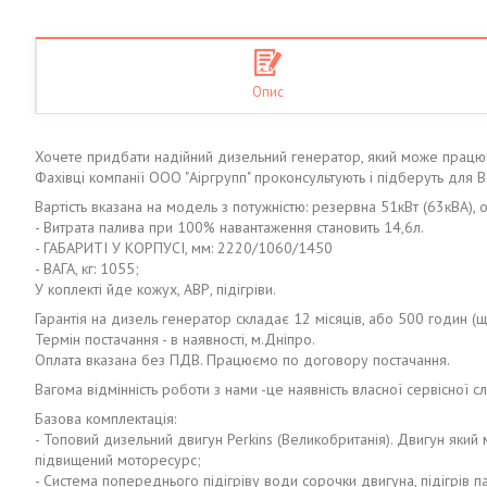
Опис
Хочете придбати надійний дизельний генератор, який може працю
Фахівці компанії ООО "Аіргрупп" проконсультують і підберуть для 
Вартість вказана на модель з потужністю: резервна 51кВт (63кВА), 
- Витрата палива при 100% навантаження становить 14,6л.
- ГАБАРИТІ У КОРПУСІ, мм: 2220/1060/1450
- ВАГА, кг: 1055;
У коплекті йде кожух, АВР, підігріви.
Гарантія на дизель генератор складає 12 місяців, або 500 годин (щ
Термін постачання - в наявності, м.Дніпро.
Оплата вказана без ПДВ. Працюємо по договору постачання.
Вагома відмінність роботи з нами -це наявність власної сервісної сл
Базова комплектація:
- Топовий дизельний двигун Perkins (Великобританія). Двигун як
підвищений моторесурс;
- Система попереднього підігріву води сорочки двигуна, підігрів па