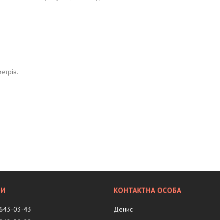
метрів.
 643-03-43
Денис