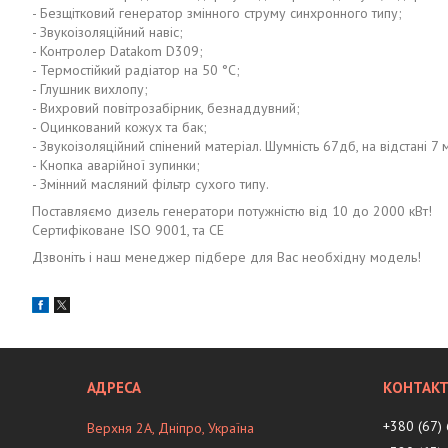
- Безщітковий генератор змінного струму синхронного типу;
- Звукоізоляційний навіс;
- Контролер Datakom D309;
- Термостійкий радіатор на 50 °C;
- Глушник вихлопу;
- Вихровий повітрозабірник, безнаддувний;
- Оцинкований кожух та бак;
- Звукоізоляційний спінений матеріал. Шумність 67дб, на відстані 7 
- Кнопка аварійної зупинки;
- Змінний масляний фільтр сухого типу.
Поставляємо дизель генератори потужністю від 10 до 2000 кВт!
Сертифіковане ISO 9001, та CE
Дзвоніть і наш менеджер підбере для Вас необхідну модель!
+380 (67)
Верхня 2А, Дніпро, Україна