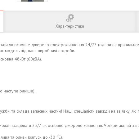
Характеристики
вати як основне джерело електроживлення 24/7? тоді ви на правильно
Вас модель під ваші виробничі потреби.
основна 48кВт (60кВА).
о наступе раніше).
ужби, та склада запасних частин! Наші спеціалісти завжди на зв’язку, які 
ий може працювати 23/7, як основне джерело живлення. Чотиритактний з
лива та оливи (запуск до -30 ºС);