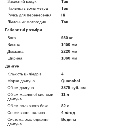
Захисний кожух
Так
Наявність вольтметра
Так
Ручка для перенесення
Ні
Лічильник мотогодин
Так
Габаритні розміри
Вага
930 кг
Висота
1450 мм
Довжина
2220 мм
Ширина
1060 мм
Двигун
Кількість циліндрів
4
Марка двигуна
Quanchai
Об'єм двигуна
3875 куб. см
Об'єм масляної системи
11 л
двигуна
Об'єм паливного бака
82 л
Споживання палива
4 л/год
Система охолодження
Водяна
двигуна