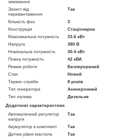
замикання
Захист від
Так
перевантаження
Кількість фаз
3
Конструкція
Стаціонарна
Максимальна потужність
33.6 кВт
Напруга
380 В
Номінальна потужність
30.4 кВт
Повна потужність
42 кВА
Режим роботи
Безперервний
Стан
Новий
Термін служби
8 років
Тип генератора
Асинхронний
Тип палива
Дизельне
Додаткові характеристики
Автоматичний регулятор
Так
напруги
Акумулятор в комплекті
Так
Датчик рівня мастила
Так