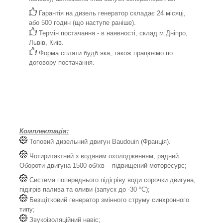
Гарантія на дизель генератор складає 24 місяці,
або 500 годин (що наступе раніше).
Термін постачання - в наявності, склад м.Дніпро,
Львів, Киів.
Форма сплати будб яка, також працюємо по
договору постачання.
Комплектація:
Топовий дизельний двигун Baudouin (Франція).
Чотиритактний з водяним охолодженням, рядний.
Обороти двигуна 1500 об/хв – підвищений моторесурс;
Система попереднього підігріву води сорочки двигуна,
підігрів палива та оливи (запуск до -30 ºС);
Безщітковий генератор змінного струму синхронного
типу;
Звукоізоляційний навіс;