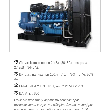
П
отужністm основна 24кВт (30кВА), резервна
27,2кВт (34кВА).
Витрата палива при 100% - 7,6л; 75% - 5,7л; 50% -
4л.
ГАБАРИТИ У КОРПУСІ, мм: 2043/960/1289
ВАГА, кг: 800
Опції які входять у вартість генератора:
шумозахисний кожух, всі підігріви (олива, антифриз,
паливо), автоматичний запуск генератора АВР