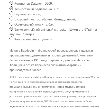
Контролер Datakom D309;
Термостійкий радіатор на 50 °C;
Глушник вихлопу;
Вихровий повітрозабірник, безнаддувний;
Оцинкований кожух та бак;
Звукоізоляційний спінений матеріал. Шумність 67дб, на
відстані 7 метрів.
Кнопка аварійної зупинки;
Moteurs Baudouin — французский производитель судовых и
промышленных дизельных и газовых двигателей. Компания
была основана в 1918 году Шарлем Бодуэном в Марселе,
Франция, а позже перенесла свою штаб-квартиру и
производство в Кассис.
2009 года компания Moteurs Baudouin является частью корпорации Weichai
Power, одного из трех мировых лидеров сферы производства
промышленных дизельных двигателей. Новые модели, которые
базируются на технологиях судовых дизелей, могут применяться в
различных промышленных отраслях, включая выработку электроэнергии.
Дизель-генераторы на базе ДВС Baudouin зарекомендовали себя как
надежные агрегаты, способные выполнять задачи на самых ответственных