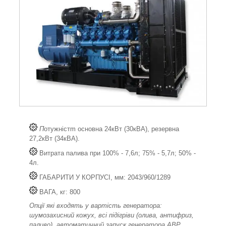
П
отужністm основна 24кВт (30кВА), резервна
27,2кВт (34кВА).
Витрата палива при 100% - 7,6л; 75% - 5,7л; 50% -
4л.
ГАБАРИТИ У КОРПУСІ, мм: 2043/960/1289
ВАГА, кг: 800
Опції які входять у вартість генератора:
шумозахисний кожух, всі підігріви (олива, антифриз,
паливо), автоматичний запуск генератора АВР