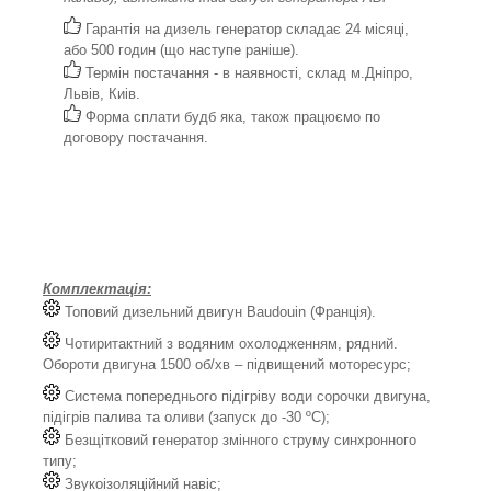
Гарантія на дизель генератор складає 24 місяці,
або 500 годин (що наступе раніше).
Термін постачання - в наявності, склад м.Дніпро,
Львів, Киів.
Форма сплати будб яка, також працюємо по
договору постачання.
Комплектація:
Топовий дизельний двигун Baudouin (Франція).
Чотиритактний з водяним охолодженням, рядний.
Обороти двигуна 1500 об/хв – підвищений моторесурс;
Система попереднього підігріву води сорочки двигуна,
підігрів палива та оливи (запуск до -30 ºС);
Безщітковий генератор змінного струму синхронного
типу;
Звукоізоляційний навіс;