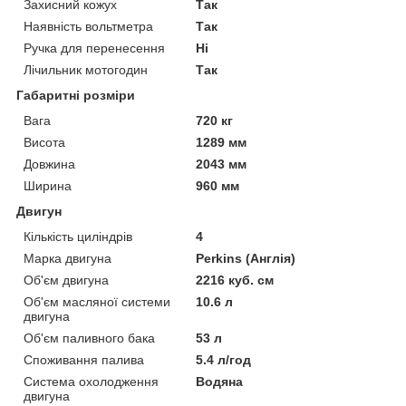
Захисний кожух
Так
Наявність вольтметра
Так
Ручка для перенесення
Ні
Лічильник мотогодин
Так
Габаритні розміри
Вага
720 кг
Висота
1289 мм
Довжина
2043 мм
Ширина
960 мм
Двигун
Кількість циліндрів
4
Марка двигуна
Perkins (Англія)
Об'єм двигуна
2216 куб. см
Об'єм масляної системи
10.6 л
двигуна
Об'єм паливного бака
53 л
Споживання палива
5.4 л/год
Система охолодження
Водяна
двигуна