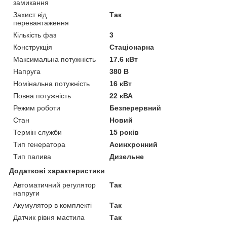
замикання
Захист від
Так
перевантаження
Кількість фаз
3
Конструкція
Стаціонарна
Максимальна потужність
17.6 кВт
Напруга
380 В
Номінальна потужність
16 кВт
Повна потужність
22 кВА
Режим роботи
Безперервний
Стан
Новий
Термін служби
15 років
Тип генератора
Асинхронний
Тип палива
Дизельне
Додаткові характеристики
Автоматичний регулятор
Так
напруги
Акумулятор в комплекті
Так
Датчик рівня мастила
Так