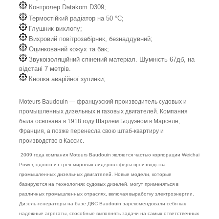
Контролер Datakom D309;
Термостійкий радіатор на 50 °C;
Глушник вихлопу;
Вихровий повітрозабірник, безнаддувний;
Оцинкований кожух та бак;
Звукоізоляційний спінений матеріал. Шумність 67дб, на
відстані 7 метрів.
Кнопка аварійної зупинки;
Moteurs Baudouin — французский производитель судовых и
промышленных дизельных и газовых двигателей. Компания
была основана в 1918 году Шарлем Бодуэном в Марселе,
Франция, а позже перенесла свою штаб-квартиру и
производство в Кассис.
2009 года компания Moteurs Baudouin является частью корпорации Weichai
Power, одного из трех мировых лидеров сферы производства
промышленных дизельных двигателей. Новые модели, которые
базируются на технологиях судовых дизелей, могут применяться в
различных промышленных отраслях, включая выработку электроэнергии.
Дизель-генераторы на базе ДВС Baudouin зарекомендовали себя как
надежные агрегаты, способные выполнять задачи на самых ответственных