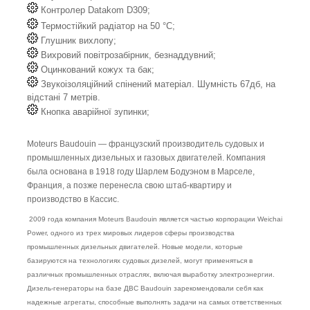
Контролер Datakom D309;
Термостійкий радіатор на 50 °C;
Глушник вихлопу;
Вихровий повітрозабірник, безнаддувний;
Оцинкований кожух та бак;
Звукоізоляційний спінений матеріал. Шумність 67дб, на
відстані 7 метрів.
Кнопка аварійної зупинки;
Moteurs Baudouin — французский производитель судовых и
промышленных дизельных и газовых двигателей. Компания
была основана в 1918 году Шарлем Бодуэном в Марселе,
Франция, а позже перенесла свою штаб-квартиру и
производство в Кассис.
2009 года компания Moteurs Baudouin является частью корпорации Weichai
Power, одного из трех мировых лидеров сферы производства
промышленных дизельных двигателей. Новые модели, которые
базируются на технологиях судовых дизелей, могут применяться в
различных промышленных отраслях, включая выработку электроэнергии.
Дизель-генераторы на базе ДВС Baudouin зарекомендовали себя как
надежные агрегаты, способные выполнять задачи на самых ответственных