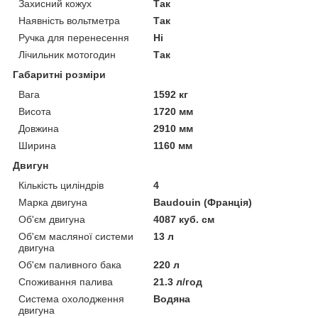
Захисний кожух
Так
Наявність вольтметра
Так
Ручка для перенесення
Ні
Лічильник мотогодин
Так
Габаритні розміри
Вага
1592 кг
Висота
1720 мм
Довжина
2910 мм
Ширина
1160 мм
Двигун
Кількість циліндрів
4
Марка двигуна
Baudouin (Франція)
Об'єм двигуна
4087 куб. см
Об'єм масляної системи
13 л
двигуна
Об'єм паливного бака
220 л
Споживання палива
21.3 л/год
Система охолодження
Водяна
двигуна