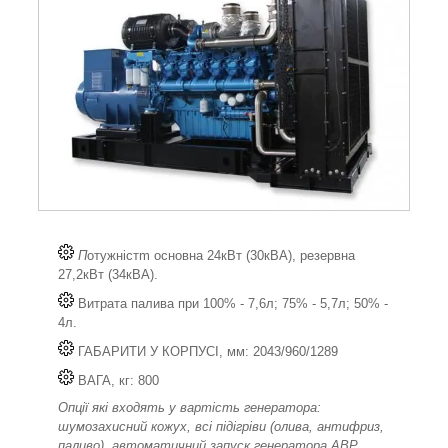
П
отужністm основна 24кВт (30кВА), резервна
27,2кВт (34кВА).
Витрата палива при 100% - 7,6л; 75% - 5,7л; 50% -
4л.
ГАБАРИТИ У КОРПУСІ, мм: 2043/960/1289
ВАГА, кг: 800
Опції які входять у вартість генератора:
шумозахисний кожух, всі підігріви (олива, антифриз,
паливо), автоматичний запуск генератора АВР