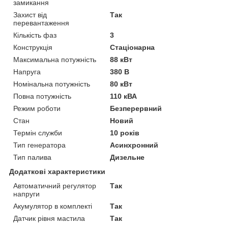
замикання
Захист від
Так
перевантаження
Кількість фаз
3
Конструкція
Стаціонарна
Максимальна потужність
88 кВт
Напруга
380 В
Номінальна потужність
80 кВт
Повна потужність
110 кВА
Режим роботи
Безперервний
Стан
Новий
Термін служби
10 років
Тип генератора
Асинхронний
Тип палива
Дизельне
Додаткові характеристики
Автоматичний регулятор
Так
напруги
Акумулятор в комплекті
Так
Датчик рівня мастила
Так