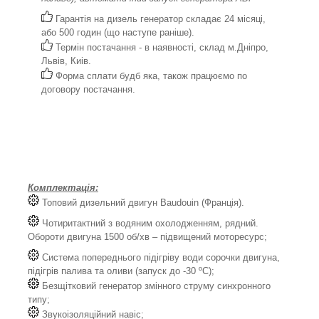
Гарантія на дизель генератор складає 24 місяці,
або 500 годин (що наступе раніше).
Термін постачання - в наявності, склад м.Дніпро,
Львів, Киів.
Форма сплати будб яка, також працюємо по
договору постачання.
Комплектація:
Топовий дизельний двигун Baudouin (Франція).
Чотиритактний з водяним охолодженням, рядний.
Обороти двигуна 1500 об/хв – підвищений моторесурс;
Система попереднього підігріву води сорочки двигуна,
підігрів палива та оливи (запуск до -30 ºС);
Безщітковий генератор змінного струму синхронного
типу;
Звукоізоляційний навіс;