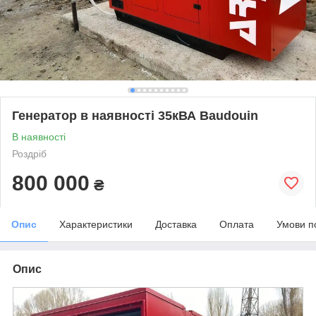
Генератор в наявності 35кВА Baudouin
В наявності
Роздріб
800 000
₴
Опис
Характеристики
Доставка
Оплата
Умови п
Опис