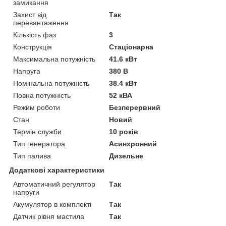
замикання
Захист від
Так
перевантаження
Кількість фаз
3
Конструкція
Стаціонарна
Максимальна потужність
41.6 кВт
Напруга
380 В
Номінальна потужність
38.4 кВт
Повна потужність
52 кВА
Режим роботи
Безперервний
Стан
Новий
Термін служби
10 років
Тип генератора
Асинхронний
Тип палива
Дизельне
Додаткові характеристики
Автоматичний регулятор
Так
напруги
Акумулятор в комплекті
Так
Датчик рівня мастила
Так