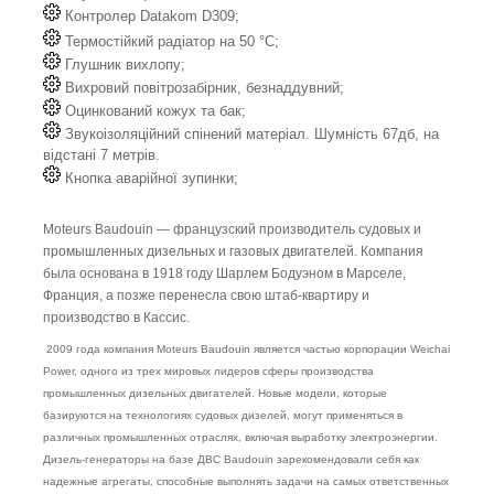
Контролер Datakom D309;
Термостійкий радіатор на 50 °C;
Глушник вихлопу;
Вихровий повітрозабірник, безнаддувний;
Оцинкований кожух та бак;
Звукоізоляційний спінений матеріал. Шумність 67дб, на
відстані 7 метрів.
Кнопка аварійної зупинки;
Moteurs Baudouin — французский производитель судовых и
промышленных дизельных и газовых двигателей. Компания
была основана в 1918 году Шарлем Бодуэном в Марселе,
Франция, а позже перенесла свою штаб-квартиру и
производство в Кассис.
2009 года компания Moteurs Baudouin является частью корпорации Weichai
Power, одного из трех мировых лидеров сферы производства
промышленных дизельных двигателей. Новые модели, которые
базируются на технологиях судовых дизелей, могут применяться в
различных промышленных отраслях, включая выработку электроэнергии.
Дизель-генераторы на базе ДВС Baudouin зарекомендовали себя как
надежные агрегаты, способные выполнять задачи на самых ответственных