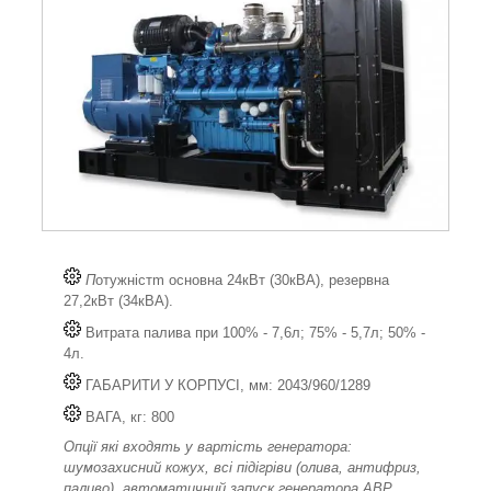
П
отужністm основна 24кВт (30кВА), резервна
27,2кВт (34кВА).
Витрата палива при 100% - 7,6л; 75% - 5,7л; 50% -
4л.
ГАБАРИТИ У КОРПУСІ, мм: 2043/960/1289
ВАГА, кг: 800
Опції які входять у вартість генератора:
шумозахисний кожух, всі підігріви (олива, антифриз,
паливо), автоматичний запуск генератора АВР