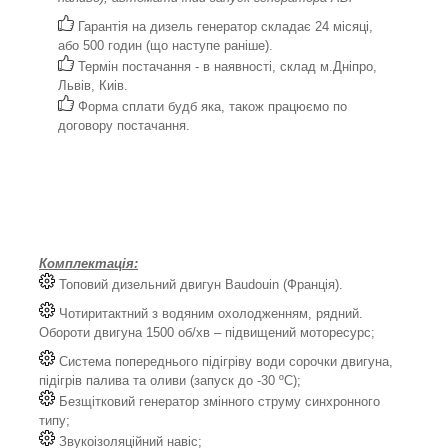
Гарантія на дизель генератор складає 24 місяці,
або 500 годин (що наступе раніше).
Термін постачання - в наявності, склад м.Дніпро,
Львів, Киів.
Форма сплати будб яка, також працюємо по
договору постачання.
Комплектація:
Топовий дизельний двигун Baudouin (Франція).
Чотиритактний з водяним охолодженням, рядний.
Обороти двигуна 1500 об/хв – підвищений моторесурс;
Система попереднього підігріву води сорочки двигуна,
підігрів палива та оливи (запуск до -30 ºС);
Безщітковий генератор змінного струму синхронного
типу;
Звукоізоляційний навіс;