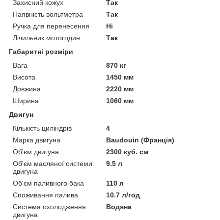
Захисний кожух
Так
Наявність вольтметра
Так
Ручка для перенесення
Ні
Лічильник мотогодин
Так
Габаритні розміри
Вага
870 кг
Висота
1450 мм
Довжина
2220 мм
Ширина
1060 мм
Двигун
Кількість циліндрів
4
Марка двигуна
Baudouin (Франція)
Об'єм двигуна
2300 куб. см
Об'єм масляної системи
9.5 л
двигуна
Об'єм паливного бака
110 л
Споживання палива
10.7 л/год
Система охолодження
Водяна
двигуна