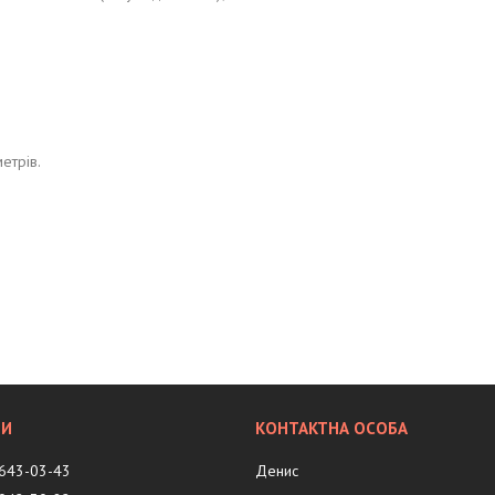
метрів.
 643-03-43
Денис