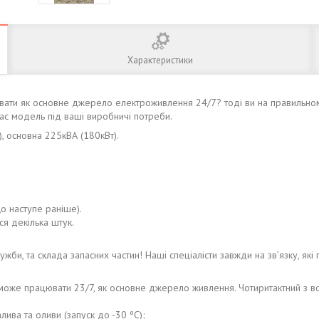
Характеристики
вати як основне джерело електроживлення 24/7? тоді ви на правильно
Вас модель під ваші виробничі потреби.
), основна 225кВА (180кВт).
о наступе раніше).
ся декілька штук.
ужби, та склада запасних частин! Наші спеціалісти завжди на зв’язку, які 
ий може працювати 23/7, як основне джерело живлення. Чотиритактний з
лива та оливи (запуск до -30 ºС);