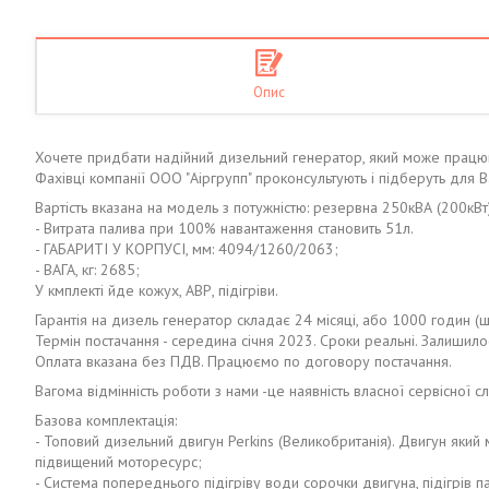
Опис
Хочете придбати надійний дизельний генератор, який може працю
Фахівці компанії ООО "Аіргрупп" проконсультують і підберуть для 
Вартість вказана на модель з потужністю: резервна 250кВА (200кВт
- Витрата палива при 100% навантаження становить 51л.
- ГАБАРИТІ У КОРПУСІ, мм: 4094/1260/2063;
- ВАГА, кг: 2685;
У кмплекті йде кожух, АВР, підігріви.
Гарантія на дизель генератор складає 24 місяці, або 1000 годин (щ
Термін постачання - середина січня 2023. Сроки реальні. Залишило
Оплата вказана без ПДВ. Працюємо по договору постачання.
Вагома відмінність роботи з нами -це наявність власної сервісної сл
Базова комплектація:
- Топовий дизельний двигун Perkins (Великобританія). Двигун як
підвищений моторесурс;
- Система попереднього підігріву води сорочки двигуна, підігрів па