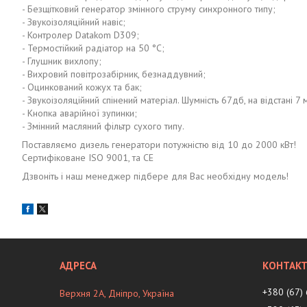
- Безщітковий генератор змінного струму синхронного типу;
- Звукоізоляційний навіс;
- Контролер Datakom D309;
- Термостійкий радіатор на 50 °C;
- Глушник вихлопу;
- Вихровий повітрозабірник, безнаддувний;
- Оцинкований кожух та бак;
- Звукоізоляційний спінений матеріал. Шумність 67дб, на відстані 7 
- Кнопка аварійної зупинки;
- Змінний масляний фільтр сухого типу.
Поставляємо дизель генератори потужністю від 10 до 2000 кВт!
Сертифіковане ISO 9001, та CE
Дзвоніть і наш менеджер підбере для Вас необхідну модель!
+380 (67)
Верхня 2А, Дніпро, Україна