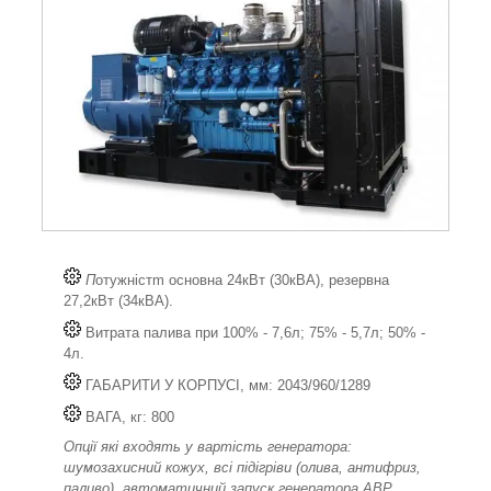
П
отужністm основна 24кВт (30кВА), резервна
27,2кВт (34кВА).
Витрата палива при 100% - 7,6л; 75% - 5,7л; 50% -
4л.
ГАБАРИТИ У КОРПУСІ, мм: 2043/960/1289
ВАГА, кг: 800
Опції які входять у вартість генератора:
шумозахисний кожух, всі підігріви (олива, антифриз,
паливо), автоматичний запуск генератора АВР