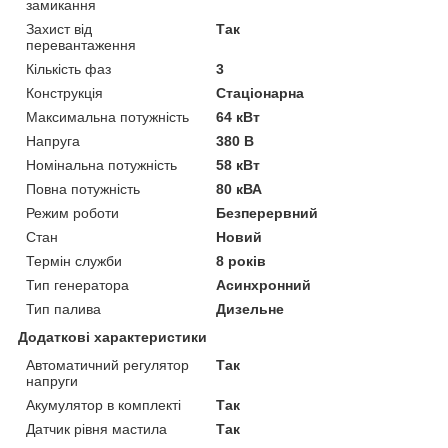
замикання
Захист від
Так
перевантаження
Кількість фаз
3
Конструкція
Стаціонарна
Максимальна потужність
64 кВт
Напруга
380 В
Номінальна потужність
58 кВт
Повна потужність
80 кВА
Режим роботи
Безперервний
Стан
Новий
Термін служби
8 років
Тип генератора
Асинхронний
Тип палива
Дизельне
Додаткові характеристики
Автоматичний регулятор
Так
напруги
Акумулятор в комплекті
Так
Датчик рівня мастила
Так