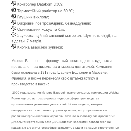
Контролер Datakom D309;
Термостійкий радіатор на 50 °C;
Глушник вихлопу;
Вихровий повітрозабірник, безнаддувний;
Оцинкований кожух та бак;
Звукоізоляційний спінений матеріал. Шумність 67дб, на
відстані 7 метрів.
Кнопка аварійної зупинки;
Moteurs Baudouin — французский производитель судовых и
промышленных дизельных и газовых двигателей. Компания
была основана в 1918 году Шарлем Бодуэном в Марселе,
Франция, а позже перенесла свою штаб-квартиру и
производство в Кассис.
2009 года компания Moteurs Baudouin является частью корпорации Weichai
Power, одного из трех мировых лидеров сферы производства
промышленных дизельных двигателей. Новые модели, которые
базируются на технологиях судовых дизелей, могут применяться в
различных промышленных отраслях, включая выработку электроэнергии.
Дизель-генераторы на базе ДВС Baudouin зарекомендовали себя как
надежные агрегаты, способные выполнять задачи на самых ответственных