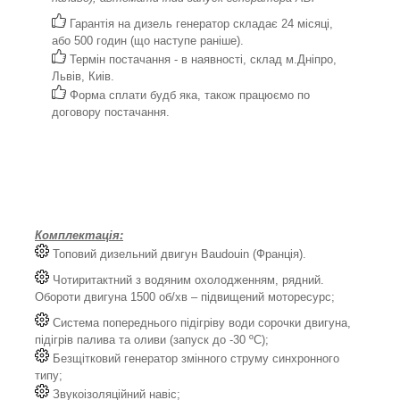
Гарантія на дизель генератор складає 24 місяці,
або 500 годин (що наступе раніше).
Термін постачання - в наявності, склад м.Дніпро,
Львів, Киів.
Форма сплати будб яка, також працюємо по
договору постачання.
Комплектація:
Топовий дизельний двигун Baudouin (Франція).
Чотиритактний з водяним охолодженням, рядний.
Обороти двигуна 1500 об/хв – підвищений моторесурс;
Система попереднього підігріву води сорочки двигуна,
підігрів палива та оливи (запуск до -30 ºС);
Безщітковий генератор змінного струму синхронного
типу;
Звукоізоляційний навіс;