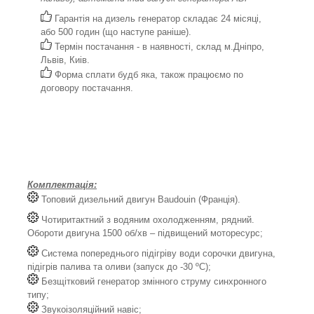
Гарантія на дизель генератор складає 24 місяці,
або 500 годин (що наступе раніше).
Термін постачання - в наявності, склад м.Дніпро,
Львів, Киів.
Форма сплати будб яка, також працюємо по
договору постачання.
Комплектація:
Топовий дизельний двигун Baudouin (Франція).
Чотиритактний з водяним охолодженням, рядний.
Обороти двигуна 1500 об/хв – підвищений моторесурс;
Система попереднього підігріву води сорочки двигуна,
підігрів палива та оливи (запуск до -30 ºС);
Безщітковий генератор змінного струму синхронного
типу;
Звукоізоляційний навіс;