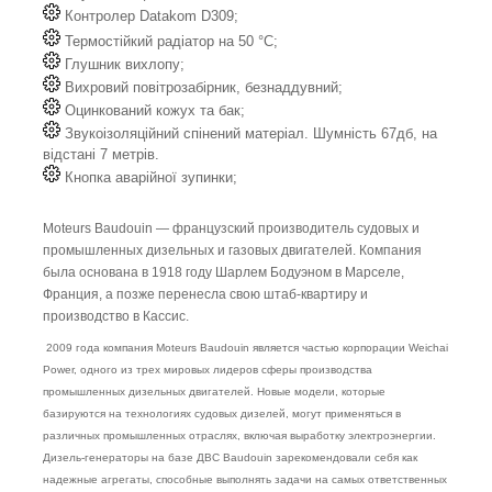
Контролер Datakom D309;
Термостійкий радіатор на 50 °C;
Глушник вихлопу;
Вихровий повітрозабірник, безнаддувний;
Оцинкований кожух та бак;
Звукоізоляційний спінений матеріал. Шумність 67дб, на
відстані 7 метрів.
Кнопка аварійної зупинки;
Moteurs Baudouin — французский производитель судовых и
промышленных дизельных и газовых двигателей. Компания
была основана в 1918 году Шарлем Бодуэном в Марселе,
Франция, а позже перенесла свою штаб-квартиру и
производство в Кассис.
2009 года компания Moteurs Baudouin является частью корпорации Weichai
Power, одного из трех мировых лидеров сферы производства
промышленных дизельных двигателей. Новые модели, которые
базируются на технологиях судовых дизелей, могут применяться в
различных промышленных отраслях, включая выработку электроэнергии.
Дизель-генераторы на базе ДВС Baudouin зарекомендовали себя как
надежные агрегаты, способные выполнять задачи на самых ответственных