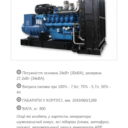
П
отужністm основна 24кВт (30кВА), резервна
27,2кВт (34кВА).
Витрата палива при 100% - 7,6л; 75% - 5,7л; 50% -
4л.
ГАБАРИТИ У КОРПУСІ, мм: 2043/960/1289
ВАГА, кг: 800
Опції які входять у вартість генератора:
шумозахисний кожух, всі підігріви (олива, антифриз,
паливо), автоматичний запуск генератора АВР