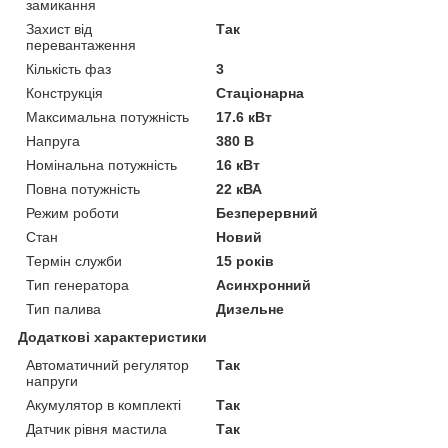
замикання
Захист від
Так
перевантаження
Кількість фаз
3
Конструкція
Стаціонарна
Максимальна потужність
17.6 кВт
Напруга
380 В
Номінальна потужність
16 кВт
Повна потужність
22 кВА
Режим роботи
Безперервний
Стан
Новий
Термін служби
15 років
Тип генератора
Асинхронний
Тип палива
Дизельне
Додаткові характеристики
Автоматичний регулятор
Так
напруги
Акумулятор в комплекті
Так
Датчик рівня мастила
Так