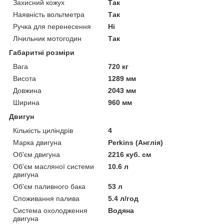
Захисний кожух
Так
Наявність вольтметра
Так
Ручка для перенесення
Ні
Лічильник мотогодин
Так
Габаритні розміри
Вага
720 кг
Висота
1289 мм
Довжина
2043 мм
Ширина
960 мм
Двигун
Кількість циліндрів
4
Марка двигуна
Perkins (Англія)
Об'єм двигуна
2216 куб. см
Об'єм масляної системи
10.6 л
двигуна
Об'єм паливного бака
53 л
Споживання палива
5.4 л/год
Система охолодження
Водяна
двигуна