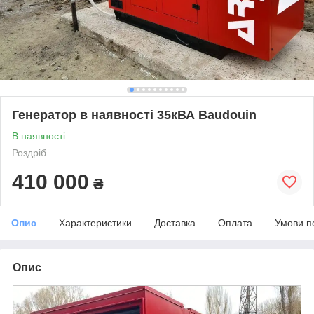
Генератор в наявності 35кВА Baudouin
В наявності
Роздріб
410 000
₴
Опис
Характеристики
Доставка
Оплата
Умови п
Опис