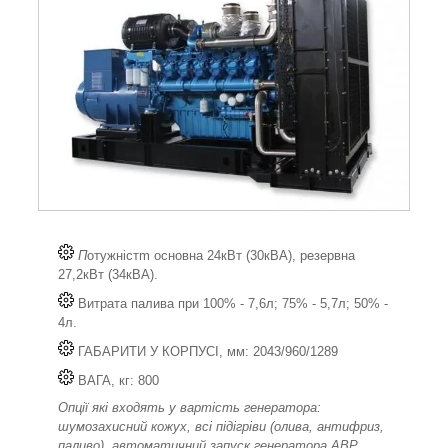
П
отужністm основна 24кВт (30кВА), резервна
27,2кВт (34кВА).
Витрата палива при 100% - 7,6л; 75% - 5,7л; 50% -
4л.
ГАБАРИТИ У КОРПУСІ, мм: 2043/960/1289
ВАГА, кг: 800
Опції які входять у вартість генератора:
шумозахисний кожух, всі підігріви (олива, антифриз,
паливо), автоматичний запуск генератора АВР