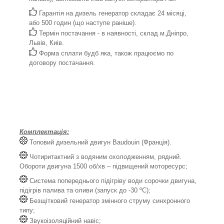
Гарантія на дизель генератор складає 24 місяці,
або 500 годин (що наступе раніше).
Термін постачання - в наявності, склад м.Дніпро,
Львів, Киів.
Форма сплати будб яка, також працюємо по
договору постачання.
Комплектація:
Топовий дизельний двигун Baudouin (Франція).
Чотиритактний з водяним охолодженням, рядний.
Обороти двигуна 1500 об/хв – підвищений моторесурс;
Система попереднього підігріву води сорочки двигуна,
підігрів палива та оливи (запуск до -30 ºС);
Безщітковий генератор змінного струму синхронного
типу;
Звукоізоляційний навіс;