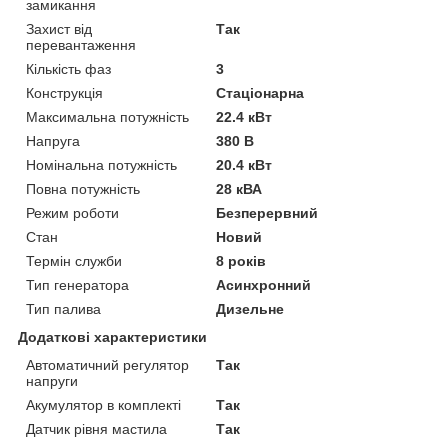
замикання
Захист від
Так
перевантаження
Кількість фаз
3
Конструкція
Стаціонарна
Максимальна потужність
22.4 кВт
Напруга
380 В
Номінальна потужність
20.4 кВт
Повна потужність
28 кВА
Режим роботи
Безперервний
Стан
Новий
Термін служби
8 років
Тип генератора
Асинхронний
Тип палива
Дизельне
Додаткові характеристики
Автоматичний регулятор
Так
напруги
Акумулятор в комплекті
Так
Датчик рівня мастила
Так