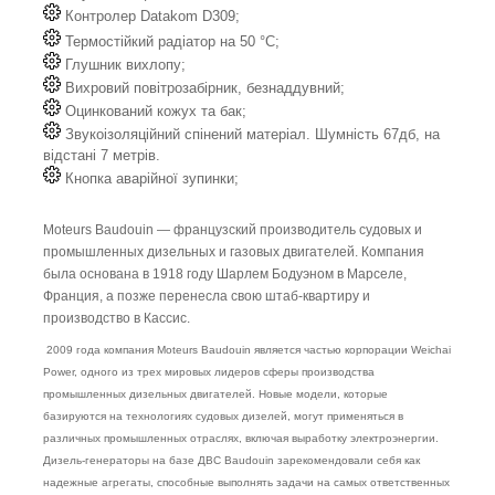
Контролер Datakom D309;
Термостійкий радіатор на 50 °C;
Глушник вихлопу;
Вихровий повітрозабірник, безнаддувний;
Оцинкований кожух та бак;
Звукоізоляційний спінений матеріал. Шумність 67дб, на
відстані 7 метрів.
Кнопка аварійної зупинки;
Moteurs Baudouin — французский производитель судовых и
промышленных дизельных и газовых двигателей. Компания
была основана в 1918 году Шарлем Бодуэном в Марселе,
Франция, а позже перенесла свою штаб-квартиру и
производство в Кассис.
2009 года компания Moteurs Baudouin является частью корпорации Weichai
Power, одного из трех мировых лидеров сферы производства
промышленных дизельных двигателей. Новые модели, которые
базируются на технологиях судовых дизелей, могут применяться в
различных промышленных отраслях, включая выработку электроэнергии.
Дизель-генераторы на базе ДВС Baudouin зарекомендовали себя как
надежные агрегаты, способные выполнять задачи на самых ответственных