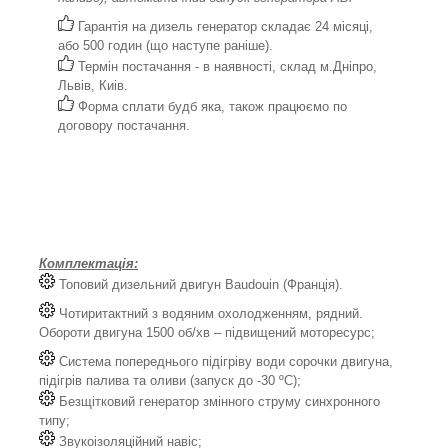
Гарантія на дизель генератор складає 24 місяці,
або 500 годин (що наступе раніше).
Термін постачання - в наявності, склад м.Дніпро,
Львів, Киів.
Форма сплати будб яка, також працюємо по
договору постачання.
Комплектація:
Топовий дизельний двигун Baudouin (Франція).
Чотиритактний з водяним охолодженням, рядний.
Обороти двигуна 1500 об/хв – підвищений моторесурс;
Система попереднього підігріву води сорочки двигуна,
підігрів палива та оливи (запуск до -30 ºС);
Безщітковий генератор змінного струму синхронного
типу;
Звукоізоляційний навіс;