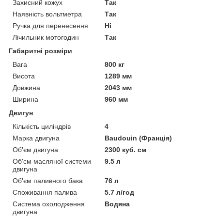
Захисний кожух
Так
Наявність вольтметра
Так
Ручка для перенесення
Ні
Лічильник мотогодин
Так
Габаритні розміри
Вага
800 кг
Висота
1289 мм
Довжина
2043 мм
Ширина
960 мм
Двигун
Кількість циліндрів
4
Марка двигуна
Baudouin (Франція)
Об'єм двигуна
2300 куб. см
Об'єм масляної системи
9.5 л
двигуна
Об'єм паливного бака
76 л
Споживання палива
5.7 л/год
Система охолодження
Водяна
двигуна