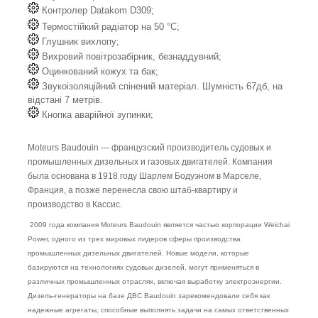
Контролер Datakom D309;
Термостійкий радіатор на 50 °C;
Глушник вихлопу;
Вихровий повітрозабірник, безнаддувний;
Оцинкований кожух та бак;
Звукоізоляційний спінений матеріал. Шумність 67дб, на
відстані 7 метрів.
Кнопка аварійної зупинки;
Moteurs Baudouin — французский производитель судовых и
промышленных дизельных и газовых двигателей. Компания
была основана в 1918 году Шарлем Бодуэном в Марселе,
Франция, а позже перенесла свою штаб-квартиру и
производство в Кассис.
2009 года компания Moteurs Baudouin является частью корпорации Weichai
Power, одного из трех мировых лидеров сферы производства
промышленных дизельных двигателей. Новые модели, которые
базируются на технологиях судовых дизелей, могут применяться в
различных промышленных отраслях, включая выработку электроэнергии.
Дизель-генераторы на базе ДВС Baudouin зарекомендовали себя как
надежные агрегаты, способные выполнять задачи на самых ответственных