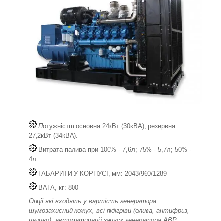
П
отужністm основна 24кВт (30кВА), резервна
27,2кВт (34кВА).
Витрата палива при 100% - 7,6л; 75% - 5,7л; 50% -
4л.
ГАБАРИТИ У КОРПУСІ, мм: 2043/960/1289
ВАГА, кг: 800
Опції які входять у вартість генератора:
шумозахисний кожух, всі підігріви (олива, антифриз,
паливо), автоматичний запуск генератора АВР