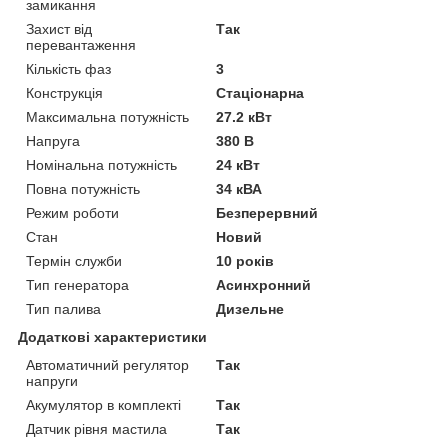
замикання
Захист від
Так
перевантаження
Кількість фаз
3
Конструкція
Стаціонарна
Максимальна потужність
27.2 кВт
Напруга
380 В
Номінальна потужність
24 кВт
Повна потужність
34 кВА
Режим роботи
Безперервний
Стан
Новий
Термін служби
10 років
Тип генератора
Асинхронний
Тип палива
Дизельне
Додаткові характеристики
Автоматичний регулятор
Так
напруги
Акумулятор в комплекті
Так
Датчик рівня мастила
Так