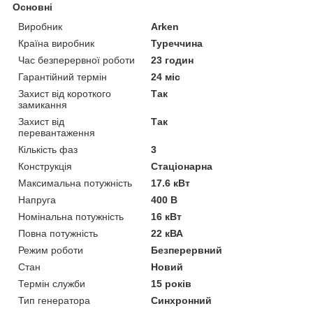
Основні
Виробник
Arken
Країна виробник
Туреччина
Час безперервної роботи
23 годин
Гарантійний термін
24 міс
Захист від короткого
Так
замикання
Захист від
Так
перевантаження
Кількість фаз
3
Конструкція
Стаціонарна
Максимальна потужність
17.6 кВт
Напруга
400 В
Номінальна потужність
16 кВт
Повна потужність
22 кВА
Режим роботи
Безперервний
Стан
Новий
Термін служби
15 років
Тип генератора
Синхронний