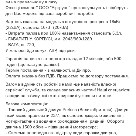
ви на правильному шляху!
Фахівці компанії ООО "Аіргрупп" проконсультують і підберуть
для Вас модель під ваші виробничі потреби.
Вартість вказана на модель з потужністю: резервна 18кВт
(22кВА), основна 16кВт (20кВА).
- Витрата палива при 100% навантаження становить 5,3л.
- ГАБАРИТІ У КОРПУСІ, мм: 2043/960/1289
- ВАГА, кг: 720;
У коплекті йде кожух, АВР, підігріви.
Гарантія на дизель генератор складає 12 місяців, або 500
годин (що наступе раніше).
Термін постачання - в наявності, м.Дніпро.
Оплата вказана без ПДВ. Працюємо по договору постачання.
Вагома відмінність роботи з нами -це наявність власної
сервісної служби, та склада запасних частин! Наші спеціалісти
завжди на зв’язку, які готові вирішиті усі ваши питання.
Базова комплектація:
- Топовий дизельний двигун Perkins (Великобританія). Двигун
який може працювати 23/7, як основне джерело живлення.
Чотиритактний з водяним охолодженням, рядний. Обороти
двигуна 1500 об/хв – підвищений моторесурс;
- Система попереднього підігріву води сорочки двигуна,