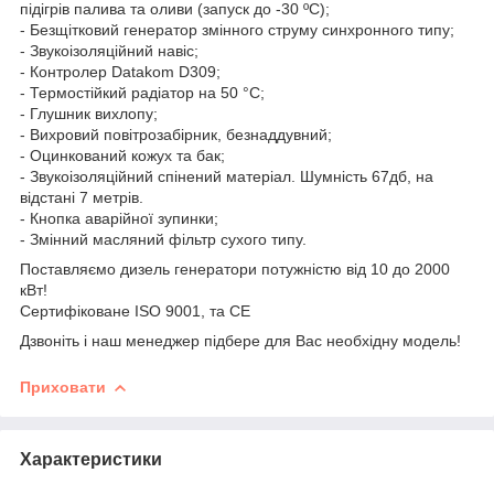
підігрів палива та оливи (запуск до -30 ºС);
- Безщітковий генератор змінного струму синхронного типу;
- Звукоізоляційний навіс;
- Контролер Datakom D309;
- Термостійкий радіатор на 50 °C;
- Глушник вихлопу;
- Вихровий повітрозабірник, безнаддувний;
- Оцинкований кожух та бак;
- Звукоізоляційний спінений матеріал. Шумність 67дб, на
відстані 7 метрів.
- Кнопка аварійної зупинки;
- Змінний масляний фільтр сухого типу.
Поставляємо дизель генератори потужністю від 10 до 2000
кВт!
Сертифіковане ISO 9001, та CE
Дзвоніть і наш менеджер підбере для Вас необхідну модель!
Приховати
Характеристики