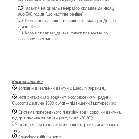
Гарантія на дизель генератор складає 24 місяці,
або 500 годин (що наступе раніше).
Термін постачання - в наявності, склад м.Дніпро,
Львів, Киів.
Форма сплати будб яка, також працюємо по
договору постачання.
Комплектація:
Топовий дизельний двигун Baudouin (Франція).
Чотиритактний з водяним охолодженням, рядний.
Обороти двигуна 1500 об/хв – підвищений моторесурс;
Система попереднього підігріву води сорочки двигуна,
підігрів палива та оливи (запуск до -30 ºС);
Безщітковий генератор змінного струму синхронного
типу;
Звукоізоляційний навіс;