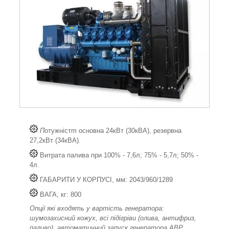
П
отужністm основна 24кВт (30кВА), резервна
27,2кВт (34кВА).
Витрата палива при 100% - 7,6л; 75% - 5,7л; 50% -
4л.
ГАБАРИТИ У КОРПУСІ, мм: 2043/960/1289
ВАГА, кг: 800
Опції які входять у вартість генератора:
шумозахисний кожух, всі підігріви (олива, антифриз,
паливо), автоматичний запуск генератора АВР