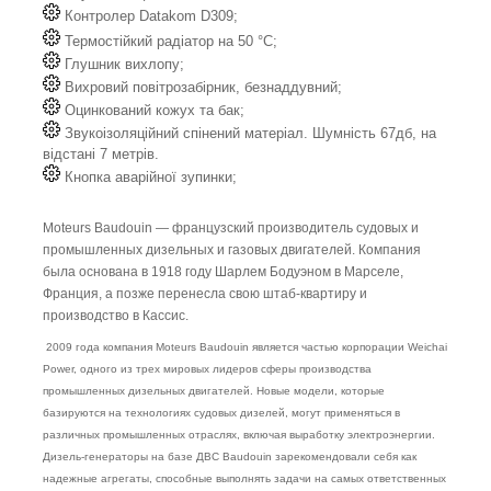
Контролер Datakom D309;
Термостійкий радіатор на 50 °C;
Глушник вихлопу;
Вихровий повітрозабірник, безнаддувний;
Оцинкований кожух та бак;
Звукоізоляційний спінений матеріал. Шумність 67дб, на
відстані 7 метрів.
Кнопка аварійної зупинки;
Moteurs Baudouin — французский производитель судовых и
промышленных дизельных и газовых двигателей. Компания
была основана в 1918 году Шарлем Бодуэном в Марселе,
Франция, а позже перенесла свою штаб-квартиру и
производство в Кассис.
2009 года компания Moteurs Baudouin является частью корпорации Weichai
Power, одного из трех мировых лидеров сферы производства
промышленных дизельных двигателей. Новые модели, которые
базируются на технологиях судовых дизелей, могут применяться в
различных промышленных отраслях, включая выработку электроэнергии.
Дизель-генераторы на базе ДВС Baudouin зарекомендовали себя как
надежные агрегаты, способные выполнять задачи на самых ответственных