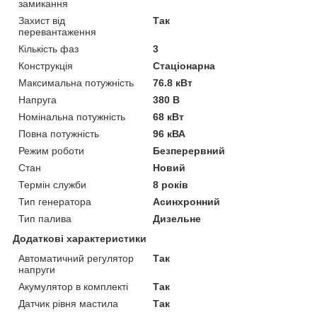
замикання
Захист від
Так
перевантаження
Кількість фаз
3
Конструкція
Стаціонарна
Максимальна потужність
76.8 кВт
Напруга
380 В
Номінальна потужність
68 кВт
Повна потужність
96 кВА
Режим роботи
Безперервний
Стан
Новий
Термін служби
8 років
Тип генератора
Асинхронний
Тип палива
Дизельне
Додаткові характеристики
Автоматичний регулятор
Так
напруги
Акумулятор в комплекті
Так
Датчик рівня мастила
Так