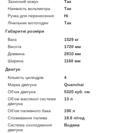
Захисний кожух
Так
Наявність вольтметра
Так
Ручка для перенесення
Ні
Лічильник мотогодин
Так
Габаритні розміри
Вага
1529 кг
Висота
1720 мм
Довжина
2910 мм
Ширина
1160 мм
Двигун
Кількість циліндрів
4
Марка двигуна
Quanchai
Об'єм двигуна
5320 куб. см
Об'єм масляної системи
13 л
двигуна
Об'єм паливного бака
190 л
Споживання палива
18.6 л/год
Система охолодження
Водяна
двигуна