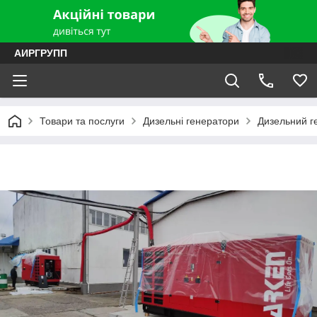
АИРГРУПП
Товари та послуги
Дизельні генератори
Дизельний г