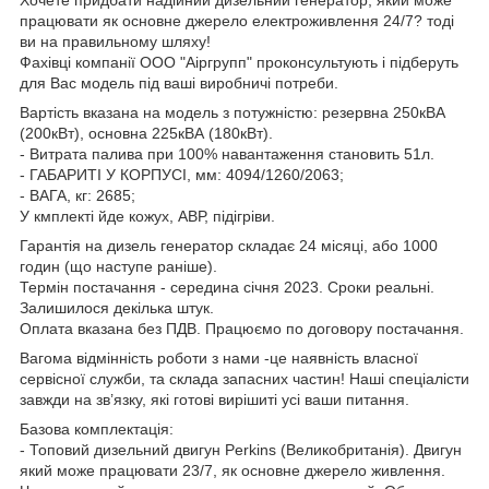
працювати як основне джерело електроживлення 24/7? тоді
ви на правильному шляху!
Фахівці компанії ООО "Аіргрупп" проконсультують і підберуть
для Вас модель під ваші виробничі потреби.
Вартість вказана на модель з потужністю: резервна 250кВА
(200кВт), основна 225кВА (180кВт).
- Витрата палива при 100% навантаження становить 51л.
- ГАБАРИТІ У КОРПУСІ, мм: 4094/1260/2063;
- ВАГА, кг: 2685;
У кмплекті йде кожух, АВР, підігріви.
Гарантія на дизель генератор складає 24 місяці, або 1000
годин (що наступе раніше).
Термін постачання - середина січня 2023. Сроки реальні.
Залишилося декілька штук.
Оплата вказана без ПДВ. Працюємо по договору постачання.
Вагома відмінність роботи з нами -це наявність власної
сервісної служби, та склада запасних частин! Наші спеціалісти
завжди на зв’язку, які готові вирішиті усі ваши питання.
Базова комплектація:
- Топовий дизельний двигун Perkins (Великобританія). Двигун
який може працювати 23/7, як основне джерело живлення.