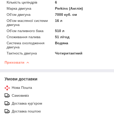
Кількість циліндрів
6
Марка двигуна
Perkins (Англія)
Об'єм двигуна
7000 куб. см
Об'єм масляної системи
16 л
двигуна
Об'єм паливного бака
510 л
Споживання палива
51 л/год
Система охолодження
Водяна
двигуна
Тактность двигуна
Чотиритактний
Приховати
Умови доставки
Нова Пошта
Самовивіз
Доставка кур'єром
Доставка поштою