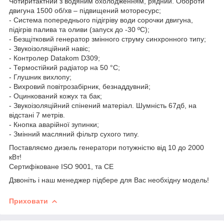
Чотиритактний з водяним охолодженням, рядний. Обороти
двигуна 1500 об/хв – підвищений моторесурс;
- Система попереднього підігріву води сорочки двигуна,
підігрів палива та оливи (запуск до -30 ºС);
- Безщітковий генератор змінного струму синхронного типу;
- Звукоізоляційний навіс;
- Контролер Datakom D309;
- Термостійкий радіатор на 50 °C;
- Глушник вихлопу;
- Вихровий повітрозабірник, безнаддувний;
- Оцинкований кожух та бак;
- Звукоізоляційний спінений матеріал. Шумність 67дб, на
відстані 7 метрів.
- Кнопка аварійної зупинки;
- Змінний масляний фільтр сухого типу.
Поставляємо дизель генератори потужністю від 10 до 2000
кВт!
Сертифіковане ISO 9001, та CE
Дзвоніть і наш менеджер підбере для Вас необхідну модель!
Приховати