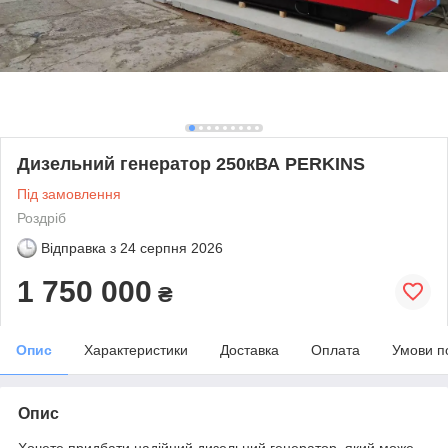
Дизельний генератор 250кВА PERKINS
Під замовлення
Роздріб
Відправка з
24 серпня 2026
1 750 000
₴
Опис
Характеристики
Доставка
Оплата
Умови п
Опис
Хочете придбати надійний дизельний генератор, який може