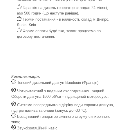
Гарантія на дизель генератор складає 24 місяці,
або 500 годин (що наступе раніше).
Термін постачання - в наявності, склад м.Дніпро,
Львів, Киів.
Форма сплати будб яка, також працюємо по
договору постачання.
Комплектація:
Топовий дизельний двигун Baudouin (Франція).
Чотиритактний з водяним охолодженням, рядний.
Обороти двигуна 1500 об/хв – підвищений моторесурс;
Система попереднього підігріву води сорочки двигуна,
підігрів палива та оливи (запуск до -30 ºС);
Безщітковий генератор змінного струму синхронного
типу;
Звукоізоляційний навіс;