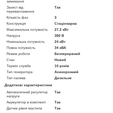
замикання
Захист від
Так
перевантаження
Кількість фаз
3
Конструкція
Стаціонарна
Максимальна потужність
27.2 кВт
Напруга
380 В
Номінальна потужність
24 кВт
Повна потужність
34 кВА
Режим роботи
Безперервний
Стан
Новий
Термін служби
10 років
Тип генератора
Асинхронний
Тип палива
Дизельне
Додаткові характеристики
Автоматичний регулятор
Так
напруги
Акумулятор в комплекті
Так
Датчик рівня мастила
Так