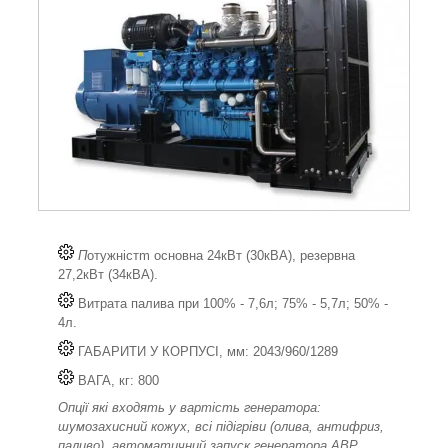
П
отужністm основна 24кВт (30кВА), резервна
27,2кВт (34кВА).
Витрата палива при 100% - 7,6л; 75% - 5,7л; 50% -
4л.
ГАБАРИТИ У КОРПУСІ, мм: 2043/960/1289
ВАГА, кг: 800
Опції які входять у вартість генератора:
шумозахисний кожух, всі підігріви (олива, антифриз,
паливо), автоматичний запуск генератора АВР