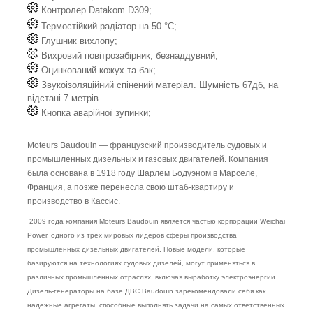
Контролер Datakom D309;
Термостійкий радіатор на 50 °C;
Глушник вихлопу;
Вихровий повітрозабірник, безнаддувний;
Оцинкований кожух та бак;
Звукоізоляційний спінений матеріал. Шумність 67дб, на
відстані 7 метрів.
Кнопка аварійної зупинки;
Moteurs Baudouin — французский производитель судовых и
промышленных дизельных и газовых двигателей. Компания
была основана в 1918 году Шарлем Бодуэном в Марселе,
Франция, а позже перенесла свою штаб-квартиру и
производство в Кассис.
2009 года компания Moteurs Baudouin является частью корпорации Weichai
Power, одного из трех мировых лидеров сферы производства
промышленных дизельных двигателей. Новые модели, которые
базируются на технологиях судовых дизелей, могут применяться в
различных промышленных отраслях, включая выработку электроэнергии.
Дизель-генераторы на базе ДВС Baudouin зарекомендовали себя как
надежные агрегаты, способные выполнять задачи на самых ответственных