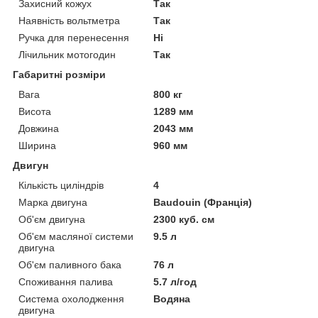
Захисний кожух
Так
Наявність вольтметра
Так
Ручка для перенесення
Ні
Лічильник мотогодин
Так
Габаритні розміри
Вага
800 кг
Висота
1289 мм
Довжина
2043 мм
Ширина
960 мм
Двигун
Кількість циліндрів
4
Марка двигуна
Baudouin (Франція)
Об'єм двигуна
2300 куб. см
Об'єм масляної системи
9.5 л
двигуна
Об'єм паливного бака
76 л
Споживання палива
5.7 л/год
Система охолодження
Водяна
двигуна