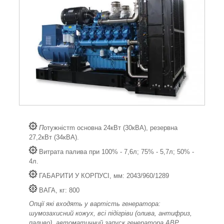
П
отужністm основна 24кВт (30кВА), резервна
27,2кВт (34кВА).
Витрата палива при 100% - 7,6л; 75% - 5,7л; 50% -
4л.
ГАБАРИТИ У КОРПУСІ, мм: 2043/960/1289
ВАГА, кг: 800
Опції які входять у вартість генератора:
шумозахисний кожух, всі підігріви (олива, антифриз,
паливо), автоматичний запуск генератора АВР