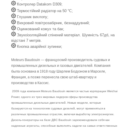
Контролер Datakom D309;
Термостійкий радіатор на 50 °C;
Глушник вихлопу;
Вихровий повітрозабірник, безнаддувний;
Оцинкований кожух та бак;
Звукоізоляційний спінений матеріал. Шумність 67дб, на
відстані 7 метрів.
Кнопка аварійної зупинки;
Moteurs Baudouin — французский производитель судовых и
промышленных дизельных и газовых двигателей. Компания
была основана в 1918 году Шарлем Бодуэном в Марселе,
Франция, а позже перенесла свою штаб-квартиру и
производство в Кассис.
2009 года компания Moteurs Baudouin является частью корпорации Weichai
Power, одного из трех мировых лидеров сферы производства
промышленных дизельных двигателей. Новые модели, которые
базируются на технологиях судовых дизелей, могут применяться в
различных промышленных отраслях, включая выработку электроэнергии.
Дизель-генераторы на базе ДВС Baudouin зарекомендовали себя как
надежные агрегаты, способные выполнять задачи на самых ответственных