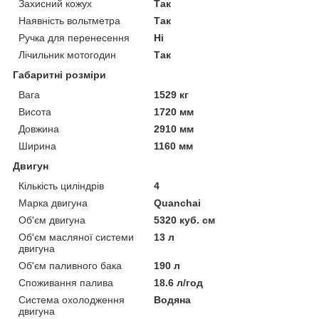
Захисний кожух
Так
Наявність вольтметра
Так
Ручка для перенесення
Ні
Лічильник мотогодин
Так
Габаритні розміри
Вага
1529 кг
Висота
1720 мм
Довжина
2910 мм
Ширина
1160 мм
Двигун
Кількість циліндрів
4
Марка двигуна
Quanchai
Об'єм двигуна
5320 куб. см
Об'єм масляної системи
13 л
двигуна
Об'єм паливного бака
190 л
Споживання палива
18.6 л/год
Система охолодження
Водяна
двигуна