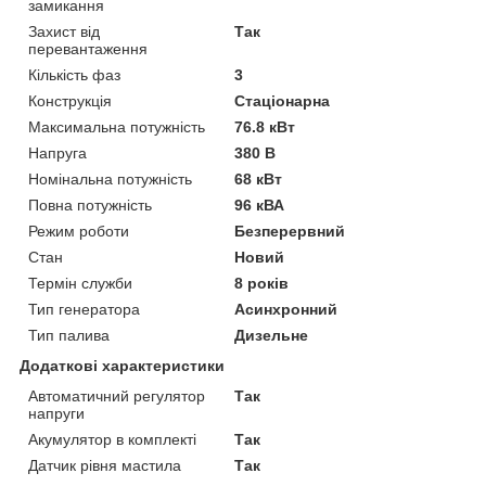
замикання
Захист від
Так
перевантаження
Кількість фаз
3
Конструкція
Стаціонарна
Максимальна потужність
76.8 кВт
Напруга
380 В
Номінальна потужність
68 кВт
Повна потужність
96 кВА
Режим роботи
Безперервний
Стан
Новий
Термін служби
8 років
Тип генератора
Асинхронний
Тип палива
Дизельне
Додаткові характеристики
Автоматичний регулятор
Так
напруги
Акумулятор в комплекті
Так
Датчик рівня мастила
Так