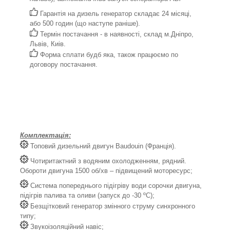
Гарантія на дизель генератор складає 24 місяці,
або 500 годин (що наступе раніше).
Термін постачання - в наявності, склад м.Дніпро,
Львів, Киів.
Форма сплати будб яка, також працюємо по
договору постачання.
Комплектація:
Топовий дизельний двигун Baudouin (Франція).
Чотиритактний з водяним охолодженням, рядний.
Обороти двигуна 1500 об/хв – підвищений моторесурс;
Система попереднього підігріву води сорочки двигуна,
підігрів палива та оливи (запуск до -30 ºС);
Безщітковий генератор змінного струму синхронного
типу;
Звукоізоляційний навіс;