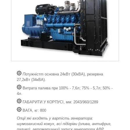
П
отужністm основна 24кВт (30кВА), резервна
27,2кВт (34кВА).
Витрата палива при 100% - 7,6л; 75% - 5,7л; 50% -
4л.
ГАБАРИТИ У КОРПУСІ, мм: 2043/960/1289
ВАГА, кг: 800
Опції які входять у вартість генератора:
шумозахисний кожух, всі підігріви (олива, антифриз,
паливо), автоматичний запуск генератора АВР