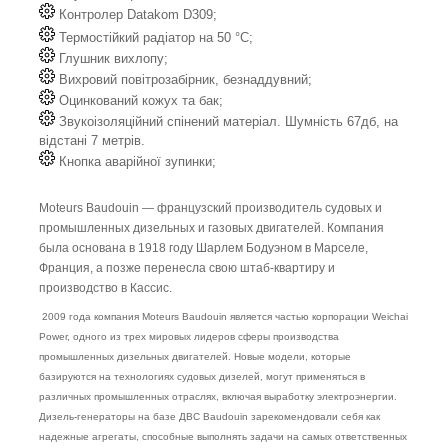
Контролер Datakom D309;
Термостійкий радіатор на 50 °C;
Глушник вихлопу;
Вихровий повітрозабірник, безнаддувний;
Оцинкований кожух та бак;
Звукоізоляційний спінений матеріал. Шумність 67дб, на
відстані 7 метрів.
Кнопка аварійної зупинки;
Moteurs Baudouin — французский производитель судовых и
промышленных дизельных и газовых двигателей. Компания
была основана в 1918 году Шарлем Бодуэном в Марселе,
Франция, а позже перенесла свою штаб-квартиру и
производство в Кассис.
2009 года компания Moteurs Baudouin является частью корпорации Weichai
Power, одного из трех мировых лидеров сферы производства
промышленных дизельных двигателей. Новые модели, которые
базируются на технологиях судовых дизелей, могут применяться в
различных промышленных отраслях, включая выработку электроэнергии.
Дизель-генераторы на базе ДВС Baudouin зарекомендовали себя как
надежные агрегаты, способные выполнять задачи на самых ответственных