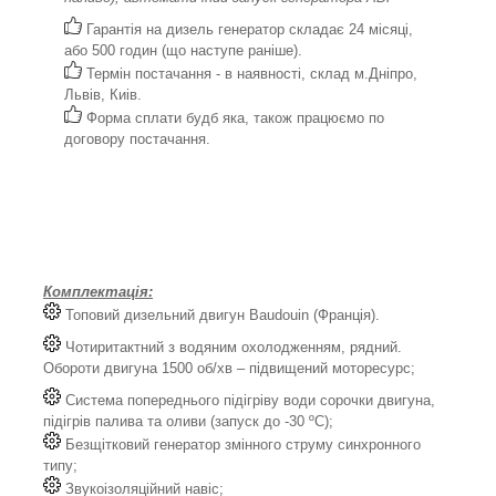
Гарантія на дизель генератор складає 24 місяці,
або 500 годин (що наступе раніше).
Термін постачання - в наявності, склад м.Дніпро,
Львів, Киів.
Форма сплати будб яка, також працюємо по
договору постачання.
Комплектація:
Топовий дизельний двигун Baudouin (Франція).
Чотиритактний з водяним охолодженням, рядний.
Обороти двигуна 1500 об/хв – підвищений моторесурс;
Система попереднього підігріву води сорочки двигуна,
підігрів палива та оливи (запуск до -30 ºС);
Безщітковий генератор змінного струму синхронного
типу;
Звукоізоляційний навіс;