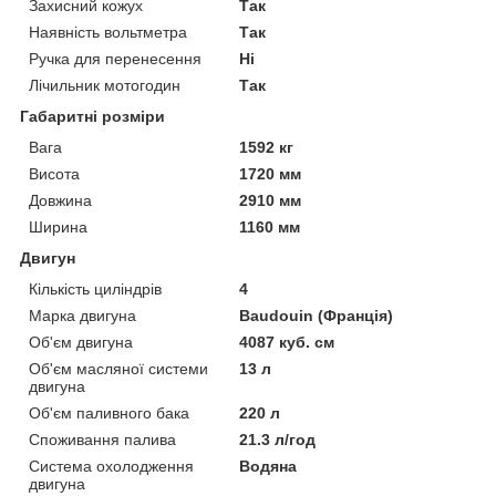
Захисний кожух
Так
Наявність вольтметра
Так
Ручка для перенесення
Ні
Лічильник мотогодин
Так
Габаритні розміри
Вага
1592 кг
Висота
1720 мм
Довжина
2910 мм
Ширина
1160 мм
Двигун
Кількість циліндрів
4
Марка двигуна
Baudouin (Франція)
Об'єм двигуна
4087 куб. см
Об'єм масляної системи
13 л
двигуна
Об'єм паливного бака
220 л
Споживання палива
21.3 л/год
Система охолодження
Водяна
двигуна