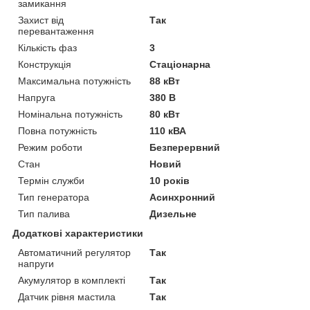
замикання
Захист від
Так
перевантаження
Кількість фаз
3
Конструкція
Стаціонарна
Максимальна потужність
88 кВт
Напруга
380 В
Номінальна потужність
80 кВт
Повна потужність
110 кВА
Режим роботи
Безперервний
Стан
Новий
Термін служби
10 років
Тип генератора
Асинхронний
Тип палива
Дизельне
Додаткові характеристики
Автоматичний регулятор
Так
напруги
Акумулятор в комплекті
Так
Датчик рівня мастила
Так