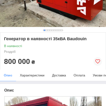
Генератор в наявності 35кВА Baudouin
В наявності
Роздріб
800 000
₴
Опис
Характеристики
Доставка
Оплата
Умови п
Опис