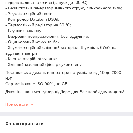
підігрів палива та оливи (запуск до -30 ºС);
- Безщітковий генератор змінного струму синхронного типу;
- Звукоізоляційний навіс;
- Контролер Datakom D309;
- Термостійкий радіатор на 50 °C;
- Глушник вихлопу;
- Вихровий повітрозабірник, безнаддувний;
- Оцинкований кожух та бак;
- Звукоізоляційний спінений матеріал. Шумність 67дб, на
відстані 7 метрів.
- Кнопка аварійної зупинки;
- Змінний масляний фільтр сухого типу.
Поставляємо дизель генератори потужністю від 10 до 2000
кВт!
Сертифіковане ISO 9001, та CE
Дзвоніть і наш менеджер підбере для Вас необхідну модель!
Приховати
Характеристики