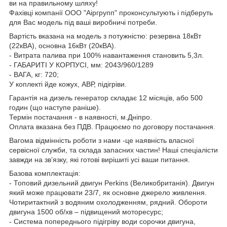
ви на правильному шляху!
Фахівці компанії ООО "Аіргрупп" проконсультують і підберуть
для Вас модель під ваші виробничі потреби.
Вартість вказана на модель з потужністю: резервна 18кВт
(22кВА), основна 16кВт (20кВА).
- Витрата палива при 100% навантаження становить 5,3л.
- ГАБАРИТІ У КОРПУСІ, мм: 2043/960/1289
- ВАГА, кг: 720;
У коплекті йде кожух, АВР, підігріви.
Гарантія на дизель генератор складає 12 місяців, або 500
годин (що наступе раніше).
Термін постачання - в наявності, м.Дніпро.
Оплата вказана без ПДВ. Працюємо по договору постачання.
Вагома відмінність роботи з нами -це наявність власної
сервісної служби, та склада запасних частин! Наші спеціалісти
завжди на зв’язку, які готові вирішиті усі ваши питання.
Базова комплектація:
- Топовий дизельний двигун Perkins (Великобританія). Двигун
який може працювати 23/7, як основне джерело живлення.
Чотиритактний з водяним охолодженням, рядний. Обороти
двигуна 1500 об/хв – підвищений моторесурс;
- Система попереднього підігріву води сорочки двигуна,