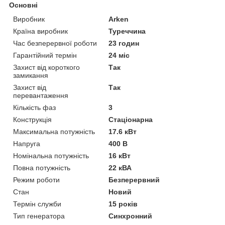
Основні
Виробник
Arken
Країна виробник
Туреччина
Час безперервної роботи
23 годин
Гарантійний термін
24 міс
Захист від короткого
Так
замикання
Захист від
Так
перевантаження
Кількість фаз
3
Конструкція
Стаціонарна
Максимальна потужність
17.6 кВт
Напруга
400 В
Номінальна потужність
16 кВт
Повна потужність
22 кВА
Режим роботи
Безперервний
Стан
Новий
Термін служби
15 років
Тип генератора
Синхронний