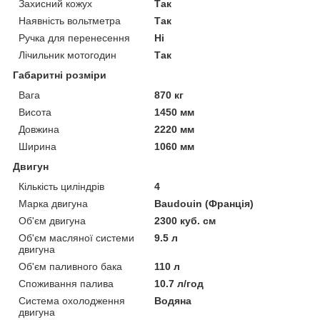
Захисний кожух
Так
Наявність вольтметра
Так
Ручка для перенесення
Ні
Лічильник мотогодин
Так
Габаритні розміри
Вага
870 кг
Висота
1450 мм
Довжина
2220 мм
Ширина
1060 мм
Двигун
Кількість циліндрів
4
Марка двигуна
Baudouin (Франція)
Об'єм двигуна
2300 куб. см
Об'єм масляної системи
9.5 л
двигуна
Об'єм паливного бака
110 л
Споживання палива
10.7 л/год
Система охолодження
Водяна
двигуна