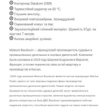
Контролер Datakom D309;
Термостійкий радіатор на 50 °C;
Глушник вихлопу;
Вихровий повітрозабірник, безнаддувний;
Оцинкований кожух та бак;
Звукоізоляційний спінений матеріал. Шумність 67дб, на
відстані 7 метрів.
Кнопка аварійної зупинки;
Moteurs Baudouin — французский производитель судовых и
промышленных дизельных и газовых двигателей. Компания
была основана в 1918 году Шарлем Бодуэном в Марселе,
Франция, а позже перенесла свою штаб-квартиру и
производство в Кассис.
2009 года компания Moteurs Baudouin является частью корпорации Weichai
Power, одного из трех мировых лидеров сферы производства
промышленных дизельных двигателей. Новые модели, которые
базируются на технологиях судовых дизелей, могут применяться в
различных промышленных отраслях, включая выработку электроэнергии.
Дизель-генераторы на базе ДВС Baudouin зарекомендовали себя как
надежные агрегаты, способные выполнять задачи на самых ответственных