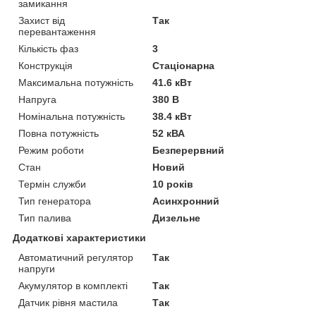
замикання
Захист від
Так
перевантаження
Кількість фаз
3
Конструкція
Стаціонарна
Максимальна потужність
41.6 кВт
Напруга
380 В
Номінальна потужність
38.4 кВт
Повна потужність
52 кВА
Режим роботи
Безперервний
Стан
Новий
Термін служби
10 років
Тип генератора
Асинхронний
Тип палива
Дизельне
Додаткові характеристики
Автоматичний регулятор
Так
напруги
Акумулятор в комплекті
Так
Датчик рівня мастила
Так