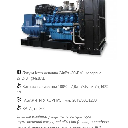
П
отужністm основна 24кВт (30кВА), резервна
27,2кВт (34кВА).
Витрата палива при 100% - 7,6л; 75% - 5,7л; 50% -
4л.
ГАБАРИТИ У КОРПУСІ, мм: 2043/960/1289
ВАГА, кг: 800
Опції які входять у вартість генератора:
шумозахисний кожух, всі підігріви (олива, антифриз,
паливо), автоматичний запуск генератора АВР