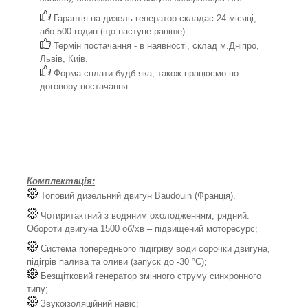
Гарантія на дизель генератор складає 24 місяці,
або 500 годин (що наступе раніше).
Термін постачання - в наявності, склад м.Дніпро,
Львів, Киів.
Форма сплати будб яка, також працюємо по
договору постачання.
Комплектація:
Топовий дизельний двигун Baudouin (Франція).
Чотиритактний з водяним охолодженням, рядний.
Обороти двигуна 1500 об/хв – підвищений моторесурс;
Система попереднього підігріву води сорочки двигуна,
підігрів палива та оливи (запуск до -30 ºС);
Безщітковий генератор змінного струму синхронного
типу;
Звукоізоляційний навіс;