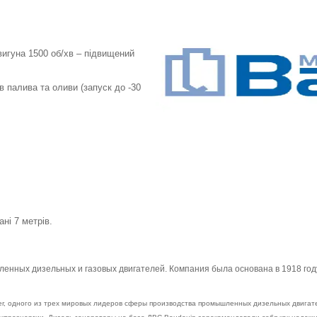
игуна 1500 об/хв – підвищений
в палива та оливи (запуск до -30
ні 7 метрів.
енных дизельных и газовых двигателей. Компания была основана в 1918 го
wer, одного из трех мировых лидеров сферы производства промышленных дизельных двигат