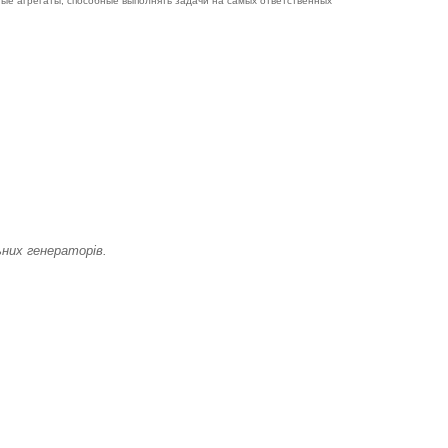
ые агрегаты, способные выполнять задачи на самых ответственных
них генераторів.