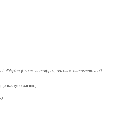
сі підігріви (олива, антифриз, паливо), автоматичний
(що наступе раніше).
ня.