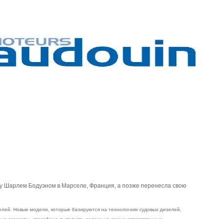
ду Шарлем Бодуэном в Марселе, Франция, а позже перенесла свою
елей. Новые модели, которые базируются на технологиях судовых дизелей,