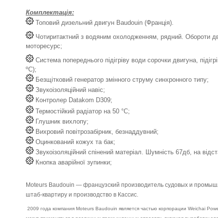
Комплектація:
Топовий дизельний двигун Baudouin (Франція).
Чотиритактний з водяним охолодженням, рядний. Обороти дв
моторесурс;
Система попереднього підігріву води сорочки двигуна, підігрі
ºС);
Безщітковий генератор змінного струму синхронного типу;
Звукоізоляційний навіс;
Контролер Datakom D309;
Термостійкий радіатор на 50 °C;
Глушник вихлопу;
Вихровий повітрозабірник, безнаддувний;
Оцинкований кожух та бак;
Звукоізоляційний спінений матеріал. Шумність 67дб, на відста
Кнопка аварійної зупинки;
Moteurs Baudouin — французский производитель судовых и промышл
штаб-квартиру и производство в Кассис.
2009 года компания Moteurs Baudouin является частью корпорации Weichai Po