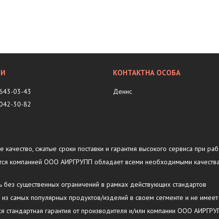
 643-03-43
Денис
 042-30-82
ое качество, сжатые сроки поставки и гарантия высокого сервиса при раб
ляется компанией ООО АИРГРУПП обладает всеми необходимыми качеств
ть без существенных ограничений в рамках действующих стандартов
у из самых популярных продуктов/изделий в своем сегменте и не имеет
тся стандартная гарантия от производителя и/или компании ООО АИРГР