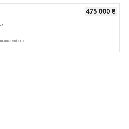
475 000 ₴
ня
домовленістю