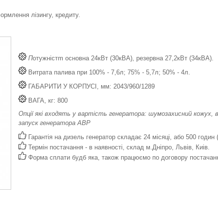
рмлення лізингу, кредиту.
П
отужністm основна 24кВт (30кВА), резервна 27,2кВт (34кВА).
Витрата палива при 100% - 7,6л; 75% - 5,7л; 50% - 4л.
ГАБАРИТИ У КОРПУСІ, мм: 2043/960/1289
ВАГА, кг: 800
Опції які входять у вартість генератора: шумозахисний кожух, в
запуск генератора АВР
Гарантія на дизель генератор складає 24 місяці, або 500 годин 
Термін постачання - в наявності, склад м.Дніпро, Львів, Киів.
Форма сплати будб яка, також працюємо по договору постачан