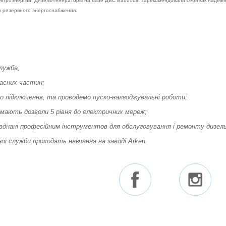
ектроэнергии. Дизель-генераторы на базе ДВС Baudouin зарекомендовали себя как надежн
и резервного энергоснабжения.
лужба;
асних частин;
 підключення, та проводемо пуско-налгоджувальні роботи;
 мають дозволи 5 рівня до електричних мереж;
аднані професійним інструментов для обслуговування і ремонту дизель
ої служби проходять навчання на заводі Arken.