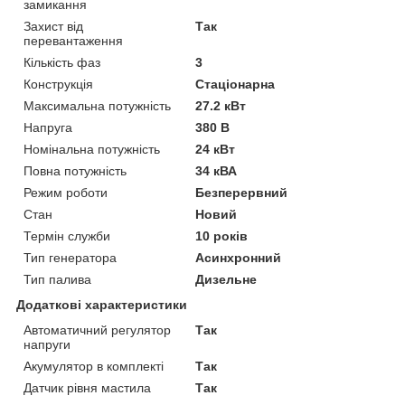
замикання
Захист від
Так
перевантаження
Кількість фаз
3
Конструкція
Стаціонарна
Максимальна потужність
27.2 кВт
Напруга
380 В
Номінальна потужність
24 кВт
Повна потужність
34 кВА
Режим роботи
Безперервний
Стан
Новий
Термін служби
10 років
Тип генератора
Асинхронний
Тип палива
Дизельне
Додаткові характеристики
Автоматичний регулятор
Так
напруги
Акумулятор в комплекті
Так
Датчик рівня мастила
Так