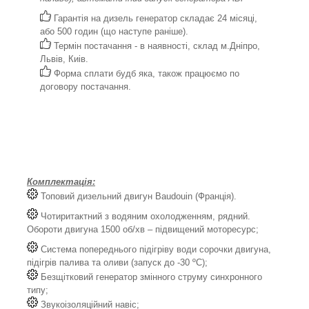
Гарантія на дизель генератор складає 24 місяці,
або 500 годин (що наступе раніше).
Термін постачання - в наявності, склад м.Дніпро,
Львів, Киів.
Форма сплати будб яка, також працюємо по
договору постачання.
Комплектація:
Топовий дизельний двигун Baudouin (Франція).
Чотиритактний з водяним охолодженням, рядний.
Обороти двигуна 1500 об/хв – підвищений моторесурс;
Система попереднього підігріву води сорочки двигуна,
підігрів палива та оливи (запуск до -30 ºС);
Безщітковий генератор змінного струму синхронного
типу;
Звукоізоляційний навіс;