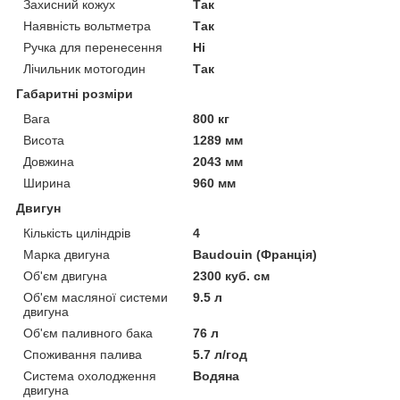
Захисний кожух
Так
Наявність вольтметра
Так
Ручка для перенесення
Ні
Лічильник мотогодин
Так
Габаритні розміри
Вага
800 кг
Висота
1289 мм
Довжина
2043 мм
Ширина
960 мм
Двигун
Кількість циліндрів
4
Марка двигуна
Baudouin (Франція)
Об'єм двигуна
2300 куб. см
Об'єм масляної системи
9.5 л
двигуна
Об'єм паливного бака
76 л
Споживання палива
5.7 л/год
Система охолодження
Водяна
двигуна