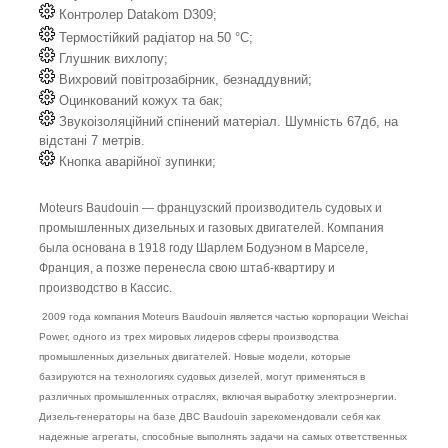
Контролер Datakom D309;
Термостійкий радіатор на 50 °C;
Глушник вихлопу;
Вихровий повітрозабірник, безнаддувний;
Оцинкований кожух та бак;
Звукоізоляційний спінений матеріал. Шумність 67дб, на
відстані 7 метрів.
Кнопка аварійної зупинки;
Moteurs Baudouin — французский производитель судовых и
промышленных дизельных и газовых двигателей. Компания
была основана в 1918 году Шарлем Бодуэном в Марселе,
Франция, а позже перенесла свою штаб-квартиру и
производство в Кассис.
2009 года компания Moteurs Baudouin является частью корпорации Weichai
Power, одного из трех мировых лидеров сферы производства
промышленных дизельных двигателей. Новые модели, которые
базируются на технологиях судовых дизелей, могут применяться в
различных промышленных отраслях, включая выработку электроэнергии.
Дизель-генераторы на базе ДВС Baudouin зарекомендовали себя как
надежные агрегаты, способные выполнять задачи на самых ответственных