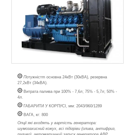
П
отужністm основна 24кВт (30кВА), резервна
27,2кВт (34кВА).
Витрата палива при 100% - 7,6л; 75% - 5,7л; 50% -
4л.
ГАБАРИТИ У КОРПУСІ, мм: 2043/960/1289
ВАГА, кг: 800
Опції які входять у вартість генератора:
шумозахисний кожух, всі підігріви (олива, антифриз,
паливо), автоматичний запуск генератора АВР