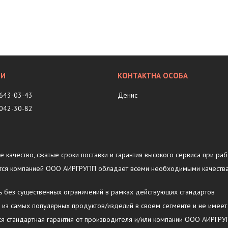
 643-03-43
Денис
 042-30-82
ое качество, сжатые сроки поставки и гарантия высокого сервиса при раб
ляется компанией ООО АИРГРУПП обладает всеми необходимыми качеств
ть без существенных ограничений в рамках действующих стандартов
у из самых популярных продуктов/изделий в своем сегменте и не имеет
тся стандартная гарантия от производителя и/или компании ООО АИРГР