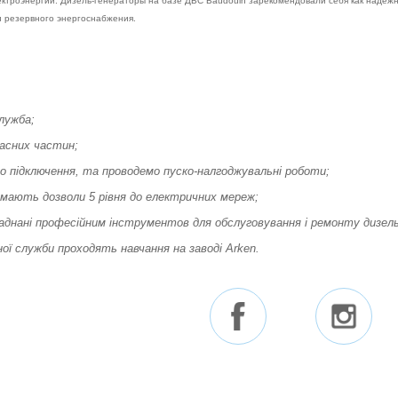
ектроэнергии. Дизель-генераторы на базе ДВС Baudouin зарекомендовали себя как надежн
и резервного энергоснабжения.
лужба;
асних частин;
 підключення, та проводемо пуско-налгоджувальні роботи;
 мають дозволи 5 рівня до електричних мереж;
аднані професійним інструментов для обслуговування і ремонту дизель
ої служби проходять навчання на заводі Arken.