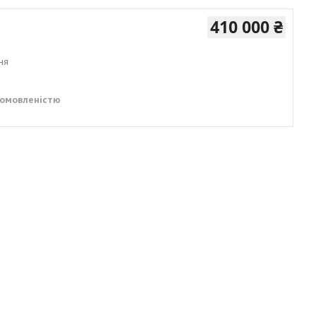
410 000 ₴
ня
домовленістю