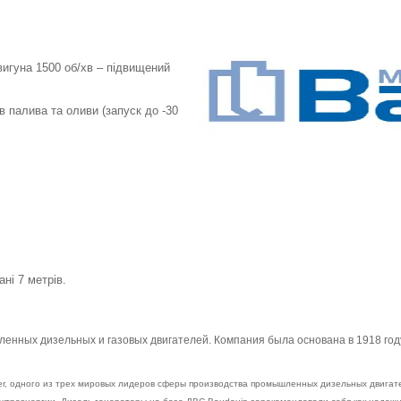
игуна 1500 об/хв – підвищений
в палива та оливи (запуск до -30
ні 7 метрів.
енных дизельных и газовых двигателей. Компания была основана в 1918 го
wer, одного из трех мировых лидеров сферы производства промышленных дизельных двигат