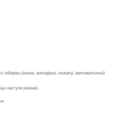
сі підігріви (олива, антифриз, паливо), автоматичний
(що наступе раніше).
ня.