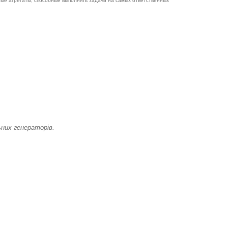
ые агрегаты, способные выполнять задачи на самых ответственных
них генераторів.