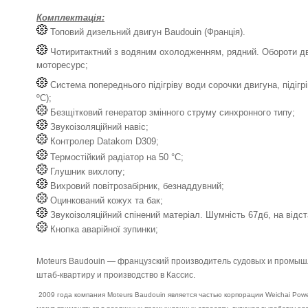
Комплектація:
Топовий дизельний двигун Baudouin (Франція).
Чотиритактний з водяним охолодженням, рядний. Обороти дв
моторесурс;
Система попереднього підігріву води сорочки двигуна, підігрі
ºС);
Безщітковий генератор змінного струму синхронного типу;
Звукоізоляційний навіс;
Контролер Datakom D309;
Термостійкий радіатор на 50 °C;
Глушник вихлопу;
Вихровий повітрозабірник, безнаддувний;
Оцинкований кожух та бак;
Звукоізоляційний спінений матеріал. Шумність 67дб, на відста
Кнопка аварійної зупинки;
Moteurs Baudouin — французский производитель судовых и промышл
штаб-квартиру и производство в Кассис.
2009 года компания Moteurs Baudouin является частью корпорации Weichai Po