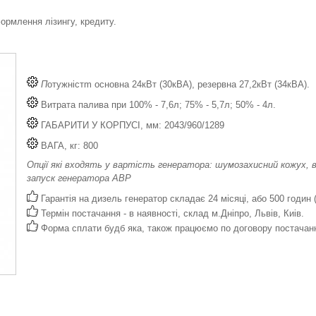
рмлення лізингу, кредиту.
П
отужністm основна 24кВт (30кВА), резервна 27,2кВт (34кВА).
Витрата палива при 100% - 7,6л; 75% - 5,7л; 50% - 4л.
ГАБАРИТИ У КОРПУСІ, мм: 2043/960/1289
ВАГА, кг: 800
Опції які входять у вартість генератора: шумозахисний кожух, в
запуск генератора АВР
Гарантія на дизель генератор складає 24 місяці, або 500 годин 
Термін постачання - в наявності, склад м.Дніпро, Львів, Киів.
Форма сплати будб яка, також працюємо по договору постачан