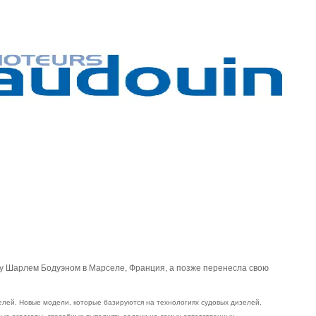
ду Шарлем Бодуэном в Марселе, Франция, а позже перенесла свою
елей. Новые модели, которые базируются на технологиях судовых дизелей,