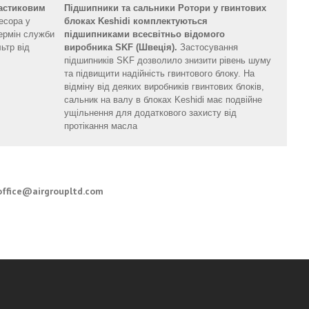
астиковим
Підшипники та сальники Ротори у гвинтових
есора у
блоках Keshidi комплектуються
ермін служби
підшипниками всесвітньо відомого
ьтр від
виробника SKF (Швеція).
Застосування
підшипників SKF дозволило знизити рівень шуму
та підвищити надійність гвинтового блоку. На
відміну від деяких виробників гвинтових блоків,
сальник на валу в блоках Keshidi має подвійне
ущільнення для додаткового захисту від
протікання масла
office@airgroupltd.com