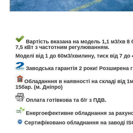
Вартість вказана на модель 1,1 м3/хв 8 б
7,5 кВт з частотним регулюванням.
Моделі від 1 до 60м3/хвилину, тиск від 7 до 
Заводська гарантія 2 роки! Розширена га
Обладанння в наявності на складі від 1м
15бар. (м. Дніпро)
Оплата готівкова та б/г з ПДВ.
Енергоефективне обладнання за рахуно
Сертифіковано обладнання на заводі ISO 