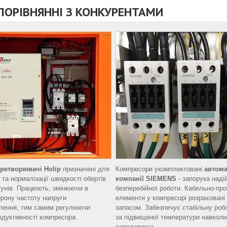
 ПОРІВНЯННІ З КОНКУРЕНТАМИ
еретворювачі Holip
призначені для
Компресори укомплектовані
автома
 та нормалізації швидкості обертів
компанії SIEMENS
- запорука надій
унів. Працюють, змінюючи в
безперебійної роботи. Кабельно-про
орону частоту напруги
елементи у компресорі розраховані
лення, тим самим регулюючи
запасом. Забезпечує стабільну робо
одуктивності компресора.
за підвищеної температури навкол
середовища