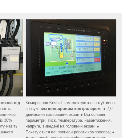
тикою від
Компресори Keshidi комплектуються інтуїтивно
ної та
зрозумілим
кольоровим контролером
● 7,0-
відникові
дюймовий кольоровий екран ● Всі основні
 із 30%
параметри: тиск, температура, навантаження,
ту навіть
напруга, виведені на головний екран; ●
ишнього
Показуються всі процеси роботи компресора; ●
Немає необхідності розшифровувати коди