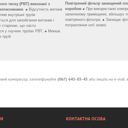
Повітряний фільтр захищений пл
ого тиску (РВТ)
виконані з
коробом
● При використанні компр
умогасниками
. ● Відсутність витоків
запиленому приміщенні, збільшує т
алеві внутрішні труби
повітряного фільтра; ● Захищає філ
ться для запобігання витокам і
потрапляння олії ззовні.
 старінню, що часто
ься у гнучких трубах РВТ; ● Менша
в трубі
нтовий компресор, зателефонуйте
(067) 643-03-43
або пишіть на e-mail: