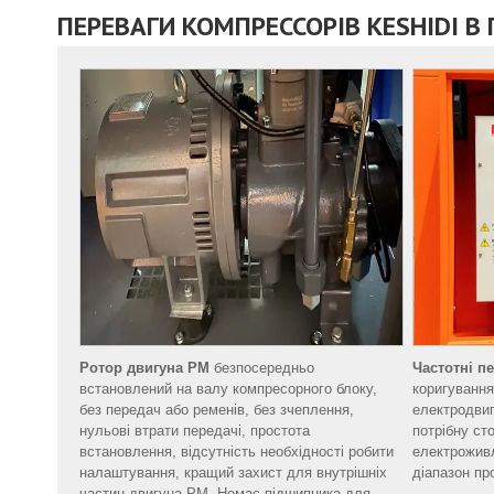
ПЕРЕВАГИ КОМПРЕССОРІВ KESHIDI В
Ротор двигуна PM
безпосередньо
Частотні п
встановлений на валу компресорного блоку,
коригування
без передач або ременів, без зчеплення,
електродвиг
нульові втрати передачі, простота
потрібну ст
встановлення, відсутність необхідності робити
електрожив
налаштування, кращий захист для внутрішніх
діапазон пр
частин двигуна PM. Немає підшипника для