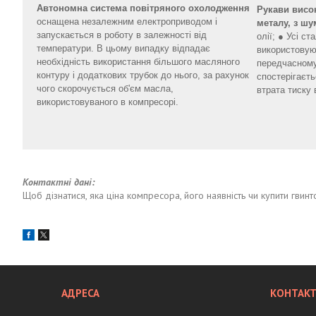
Автономна система повітряного охолодження
Рукави висок
оснащена незалежним електроприводом і
металу, з ш
запускається в роботу в залежності від
олії; ● Усі ст
температури. В цьому випадку відпадає
використовую
необхідність використання більшого масляного
передчасному
контуру і додаткових трубок до нього, за рахунок
спостерігаєт
чого скорочується об'єм масла,
втрата тиску 
використовуваного в компресорі.
Контактні дані:
Щоб дізнатися, яка ціна компресора, його наявність чи купити гви