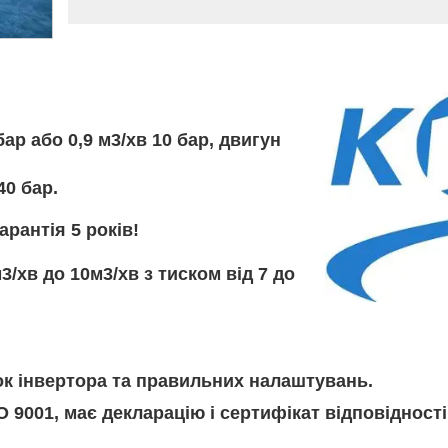
ар або 0,9 м3/хв 10 бар, двигун
40 бар.
рантія 5 років!
3/хв до 10м3/хв з тиском від 7 до
к інвертора та правильних налаштувань.
9001, має декларацію і сертифікат відповідності 