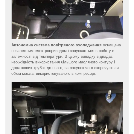
Автономна система повітряного охолодження
оснащена
незалежним електроприводом і запускається в роботу в
залежності від температури. В цьому випадку відпадає
необхідність використання більшого масляного контуру і
додаткових трубок до нього, за рахунок чого скорочується
об'єм масла, використовуваного в компресорі.