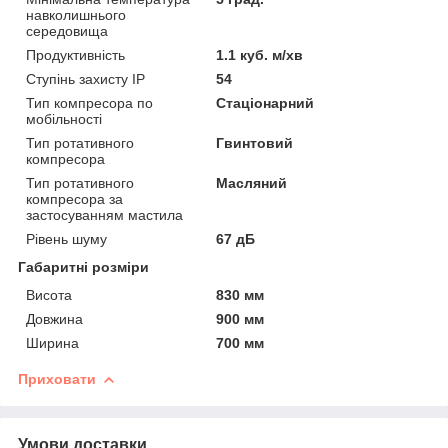
навколишнього
середовища
Продуктивність
1.1 куб. м/хв
Ступінь захисту IP
54
Тип компресора по
Стаціонарний
мобільності
Тип ротативного
Гвинтовий
компресора
Тип ротативного
Масляний
компресора за
застосуванням мастила
Рівень шуму
67 дБ
Габаритні розміри
Висота
830 мм
Довжина
900 мм
Ширина
700 мм
Приховати
Умови доставки