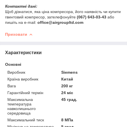
Контактні дані:
Щоб дізнатися, яка ціна компресора, його наявність чи купити
гвинтовий компресор, зателефонуйте
(067) 643-03-43
або
пишіть на e-mail:
office@airgroupltd.com
Приховати
Характеристики
Основні
Виробник
Siemens
Країна виробник
Китай
Вага
200 кг
Гарантійний термін
24 міс
Максимальна
45 град.
температура
навколишнього
середовища
Максимальний тиск
8 МПа
Мінімальна температура
5 град.