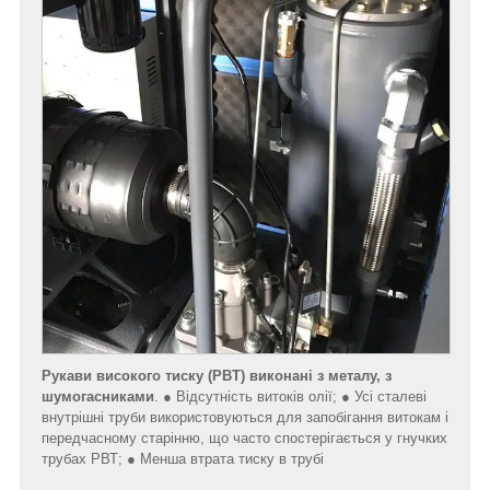
Рукави високого тиску (РВТ)
виконані з металу, з
шумогасниками
. ● Відсутність витоків олії; ● Усі сталеві
внутрішні труби використовуються для запобігання витокам і
передчасному старінню, що часто спостерігається у гнучких
трубах РВТ; ● Менша втрата тиску в трубі