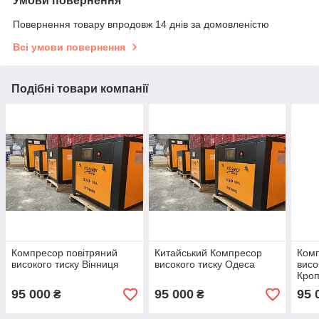
Умови повернення
Повернення товару впродовж 14 днів за домовленістю
Всі умови повернення
Подібні товари компанії
Компресор повітряний
Китайський Компресор
Комп
високого тиску Вінниця
високого тиску Одеса
висо
Кро
95 000
95 000
95 
₴
₴