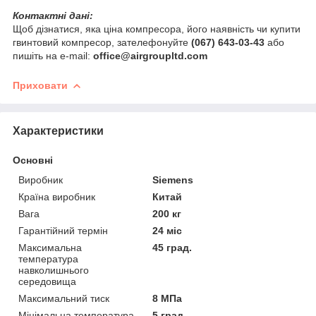
Контактні дані:
Щоб дізнатися, яка ціна компресора, його наявність чи купити
гвинтовий компресор, зателефонуйте
(067) 643-03-43
або
пишіть на e-mail:
office@airgroupltd.com
Приховати
Характеристики
Основні
Виробник
Siemens
Країна виробник
Китай
Вага
200 кг
Гарантійний термін
24 міс
Максимальна
45 град.
температура
навколишнього
середовища
Максимальний тиск
8 МПа
Мінімальна температура
5 град.