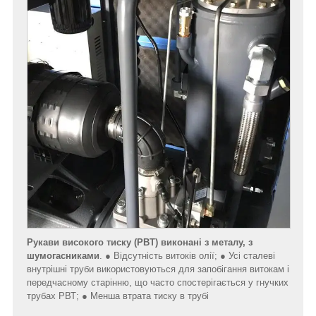
Рукави високого тиску (РВТ)
виконані з металу, з
шумогасниками
. ● Відсутність витоків олії; ● Усі сталеві
внутрішні труби використовуються для запобігання витокам і
передчасному старінню, що часто спостерігається у гнучких
трубах РВТ; ● Менша втрата тиску в трубі