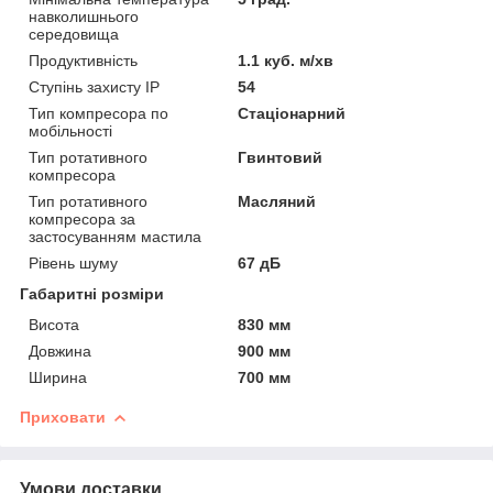
навколишнього
середовища
Продуктивність
1.1 куб. м/хв
Ступінь захисту IP
54
Тип компресора по
Стаціонарний
мобільності
Тип ротативного
Гвинтовий
компресора
Тип ротативного
Масляний
компресора за
застосуванням мастила
Рівень шуму
67 дБ
Габаритні розміри
Висота
830 мм
Довжина
900 мм
Ширина
700 мм
Приховати
Умови доставки