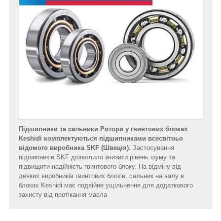
Підшипники та сальники Ротори у гвинтових блоках
Keshidi комплектуються підшипниками всесвітньо
відомого виробника SKF (Швеція).
Застосування
підшипників SKF дозволило знизити рівень шуму та
підвищити надійність гвинтового блоку. На відміну від
деяких виробників гвинтових блоків, сальник на валу в
блоках Keshidi має подвійне ущільнення для додаткового
захисту від протікання масла