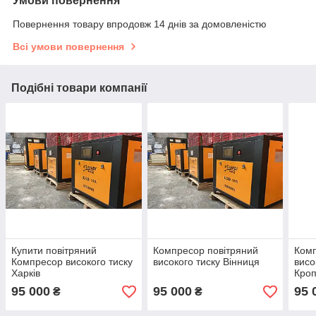
Умови повернення
Повернення товару впродовж 14 днів за домовленістю
Всі умови повернення
Подібні товари компанії
Купити повітряний
Компресор повітряний
Комп
Компресор високого тиску
високого тиску Вінниця
висо
Харків
Кро
95 000
95 000
95 
₴
₴