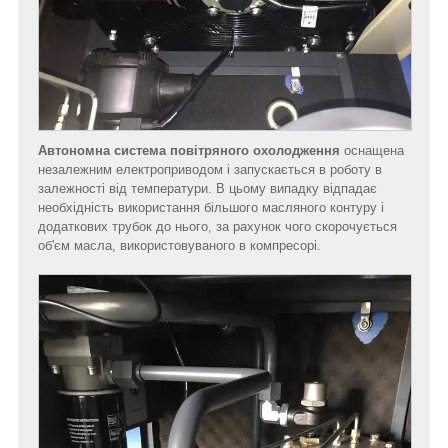
Автономна система повітряного охолодження
оснащена
незалежним електроприводом і запускається в роботу в
залежності від температури. В цьому випадку відпадає
необхідність використання більшого масляного контуру і
додаткових трубок до нього, за рахунок чого скорочується
об'єм масла, використовуваного в компресорі.