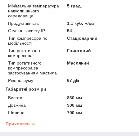
Мінімальна температура
5 град.
навколишнього
середовища
Продуктивність
1.1 куб. м/хв
Ступінь захисту IP
54
Тип компресора по
Стаціонарний
мобільності
Тип ротативного
Гвинтовий
компресора
Тип ротативного
Масляний
компресора за
застосуванням мастила
Рівень шуму
67 дБ
Габаритні розміри
Висота
830 мм
Довжина
900 мм
Ширина
700 мм
Приховати