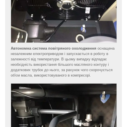
Автономна система повітряного охолодження
оснащена
незалежним електроприводом і запускається в роботу в
залежності від температури. В цьому випадку відпадає
необхідність використання більшого масляного контуру і
додаткових трубок до нього, за рахунок чого скорочується
об'єм масла, використовуваного в компресорі.