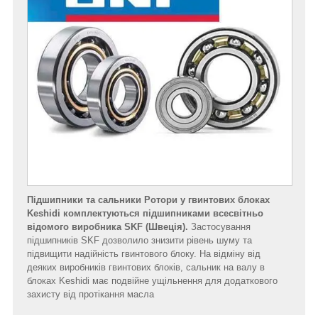
Підшипники та сальники Ротори у гвинтових блоках
Keshidi комплектуються підшипниками всесвітньо
відомого виробника SKF (Швеція).
Застосування
підшипників SKF дозволило знизити рівень шуму та
підвищити надійність гвинтового блоку. На відміну від
деяких виробників гвинтових блоків, сальник на валу в
блоках Keshidi має подвійне ущільнення для додаткового
захисту від протікання масла