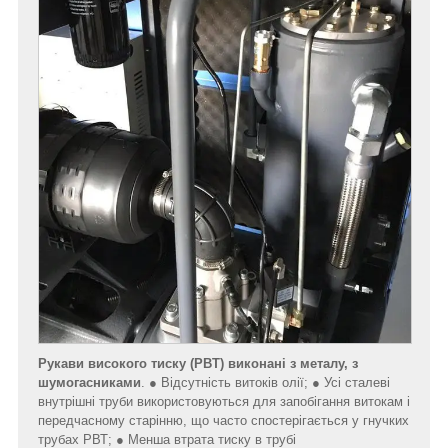
Рукави високого тиску (РВТ)
виконані з металу, з
шумогасниками
. ● Відсутність витоків олії; ● Усі сталеві
внутрішні труби використовуються для запобігання витокам і
передчасному старінню, що часто спостерігається у гнучких
трубах РВТ; ● Менша втрата тиску в трубі