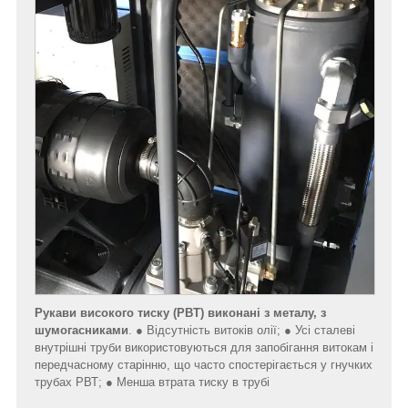
Рукави високого тиску (РВТ)
виконані з металу, з
шумогасниками
. ● Відсутність витоків олії; ● Усі сталеві
внутрішні труби використовуються для запобігання витокам і
передчасному старінню, що часто спостерігається у гнучких
трубах РВТ; ● Менша втрата тиску в трубі