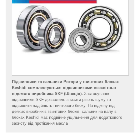
Підшипники та сальники Ротори у гвинтових блоках
Keshidi комплектуються підшипниками всесвітньо
відомого виробника SKF (Швеція).
Застосування
підшипників SKF дозволило знизити рівень шуму та
підвищити надійність гвинтового блоку. На відміну від
деяких виробників гвинтових блоків, сальник на валу в
блоках Keshidi має подвійне ущільнення для додаткового
захисту від протікання масла