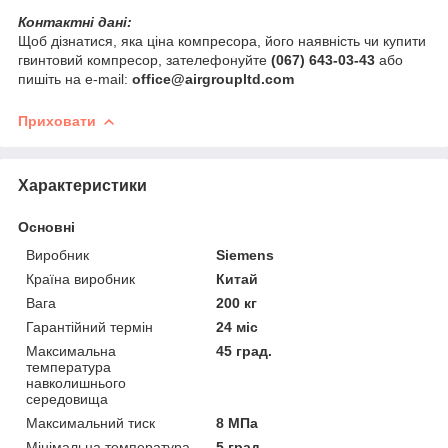
Контактні дані:
Щоб дізнатися, яка ціна компресора, його наявність чи купити
гвинтовий компресор, зателефонуйте
(067) 643-03-43
або
пишіть на e-mail:
office@airgroupltd.com
Приховати
Характеристики
Основні
Виробник
Siemens
Країна виробник
Китай
Вага
200 кг
Гарантійний термін
24 міс
Максимальна
45 град.
температура
навколишнього
середовища
Максимальний тиск
8 МПа
Мінімальна температура
5 град.