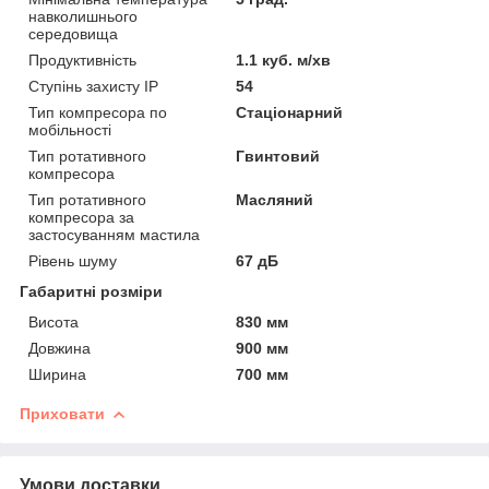
навколишнього
середовища
Продуктивність
1.1 куб. м/хв
Ступінь захисту IP
54
Тип компресора по
Стаціонарний
мобільності
Тип ротативного
Гвинтовий
компресора
Тип ротативного
Масляний
компресора за
застосуванням мастила
Рівень шуму
67 дБ
Габаритні розміри
Висота
830 мм
Довжина
900 мм
Ширина
700 мм
Приховати
Умови доставки