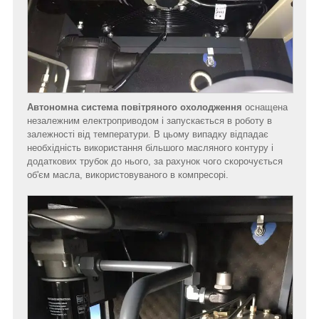
Автономна система повітряного охолодження
оснащена
незалежним електроприводом і запускається в роботу в
залежності від температури. В цьому випадку відпадає
необхідність використання більшого масляного контуру і
додаткових трубок до нього, за рахунок чого скорочується
об'єм масла, використовуваного в компресорі.