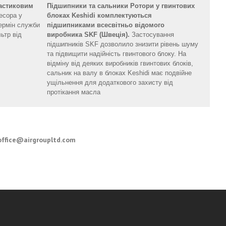
астиковим
Підшипники та сальники Ротори у гвинтових
есора у
блоках Keshidi комплектуються
ермін служби
підшипниками всесвітньо відомого
ьтр від
виробника SKF (Швеція).
Застосування
підшипників SKF дозволило знизити рівень шуму
та підвищити надійність гвинтового блоку. На
відміну від деяких виробників гвинтових блоків,
сальник на валу в блоках Keshidi має подвійне
ущільнення для додаткового захисту від
протікання масла
office@airgroupltd.com