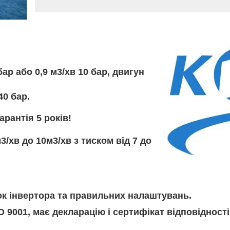
ар або 0,9 м3/хв 10 бар, двигун
40 бар.
рантія 5 років!
3/хв до 10м3/хв з тиском від 7 до
к інвертора та правильних налаштувань.
9001, має декларацію і сертифікат відповідності 