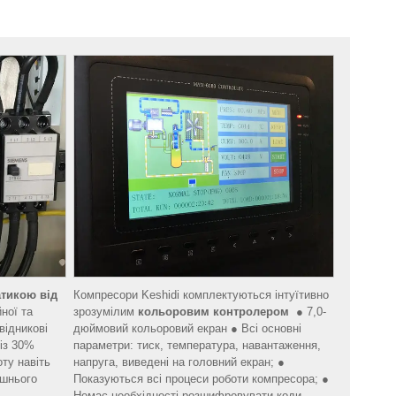
тикою від
Компресори Keshidi комплектуються інтуїтивно
ної та
зрозумілим
кольоровим контролером
● 7,0-
відникові
дюймовий кольоровий екран ● Всі основні
 із 30%
параметри: тиск, температура, навантаження,
ту навіть
напруга, виведені на головний екран; ●
ишнього
Показуються всі процеси роботи компресора; ●
Немає необхідності розшифровувати коди