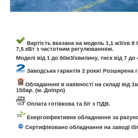
Вартість вказана на модель 1,1 м3/хв 8 б
7,5 кВт з частотним регулюванням.
Моделі від 1 до 60м3/хвилину, тиск від 7 до 
Заводська гарантія 2 роки! Розширена га
Обладанння в наявності на складі від 1м
15бар. (м. Дніпро)
Оплата готівкова та б/г з ПДВ.
Енергоефективне обладнання за рахуно
Сертифіковано обладнання на заводі ISO 