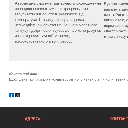
Автономна система повітряного охолодження
Рукави висок
оснащена незалежним електроприводом і
металу, з ш
запускається в роботу в залежності від
олії; ● Усі ст
температури. В цьому випадку відпадає
використовую
необхідність використання більшого масляного
передчасному
контуру і додаткових трубок до нього, за рахунок
спостерігаєт
чого скорочується об'єм масла,
втрата тиску 
використовуваного в компресорі.
Контактні дані:
Щоб дізнатися, яка ціна компресора, його наявність чи купити гви