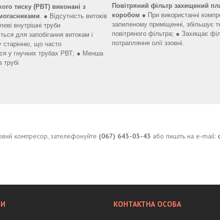
Повітряний фільтр захищений пл
ого тиску (РВТ)
виконані з
коробом
● При використанні компр
умогасниками
. ● Відсутність витоків
запиленому приміщенні, збільшує т
алеві внутрішні труби
повітряного фільтра; ● Захищає філ
ться для запобігання витокам і
потрапляння олії ззовні.
 старінню, що часто
ься у гнучких трубах РВТ; ● Менша
в трубі
нтовий компресор, зателефонуйте
(067) 643-03-43
або пишіть на e-mail: