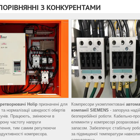
 ПОРІВНЯННІ З КОНКУРЕНТАМИ
еретворювачі Holip
призначені для
Компресори укомплектовані
автома
 та нормалізації швидкості обертів
компанії SIEMENS
- запорука надій
унів. Працюють, змінюючи в
безперебійної роботи. Кабельно-про
орону частоту напруги
елементи у компресорі розраховані
лення, тим самим регулюючи
запасом. Забезпечує стабільну робо
одуктивності компресора.
за підвищеної температури навкол
середовища