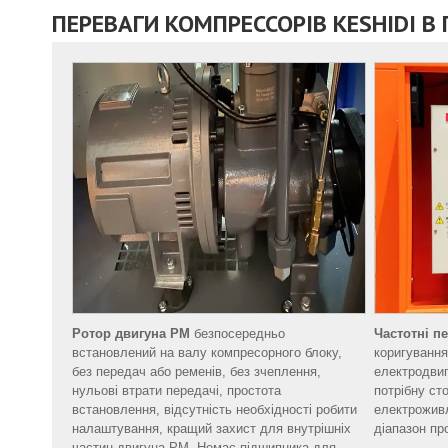
ПЕРЕВАГИ КОМПРЕССОРІВ KESHIDI В
Ротор двигуна PM
безпосередньо
Частотні п
встановлений на валу компресорного блоку,
коригування
без передач або ременів, без зчеплення,
електродвиг
нульові втрати передачі, простота
потрібну ст
встановлення, відсутність необхідності робити
електрожив
налаштування, кращий захист для внутрішніх
діапазон пр
частин двигуна PM. Немає підшипника для