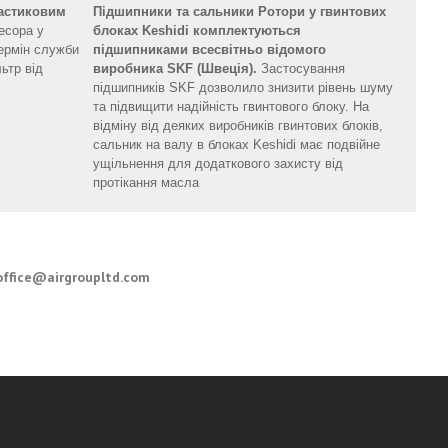
астиковим
Підшипники та сальники Ротори у гвинтових
есора у
блоках Keshidi комплектуються
ермін служби
підшипниками всесвітньо відомого
ьтр від
виробника SKF (Швеція).
Застосування
підшипників SKF дозволило знизити рівень шуму
та підвищити надійність гвинтового блоку. На
відміну від деяких виробників гвинтових блоків,
сальник на валу в блоках Keshidi має подвійне
ущільнення для додаткового захисту від
протікання масла
office@airgroupltd.com