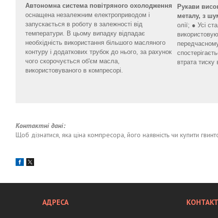
Автономна система повітряного охолодження
Рукави висок
оснащена незалежним електроприводом і
металу, з ш
запускається в роботу в залежності від
олії; ● Усі ст
температури. В цьому випадку відпадає
використовую
необхідність використання більшого масляного
передчасному
контуру і додаткових трубок до нього, за рахунок
спостерігаєт
чого скорочується об'єм масла,
втрата тиску 
використовуваного в компресорі.
Контактні дані:
Щоб дізнатися, яка ціна компресора, його наявність чи купити гви