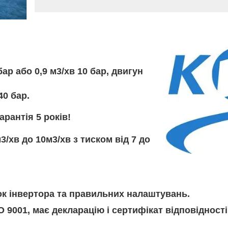
ар або 0,9 м3/хв 10 бар, двигун
40 бар.
рантія 5 років!
3/хв до 10м3/хв з тиском від 7 до
к інвертора та правильних налаштувань.
9001, має декларацію і сертифікат відповідності 