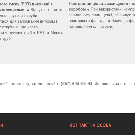
Повітряний фільтр захищений пл
ого тиску (РВТ)
виконані з
коробом
● При використанні компр
умогасниками
. ● Відсутність витоків
запиленому приміщенні, збільшує т
алеві внутрішні труби
повітряного фільтра; ● Захищає філ
ться для запобігання витокам і
потрапляння олії ззовні.
 старінню, що часто
ься у гнучких трубах РВТ; ● Менша
в трубі
нтовий компресор, зателефонуйте
(067) 643-03-43
або пишіть на e-mail: