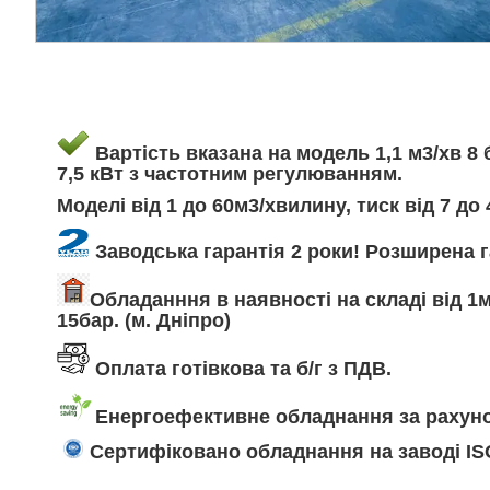
Вартість вказана на модель 1,1 м3/хв 8 б
7,5 кВт з частотним регулюванням.
Моделі від 1 до 60м3/хвилину, тиск від 7 до 
Заводська гарантія 2 роки! Розширена га
Обладанння в наявності на складі від 1м
15бар. (м. Дніпро)
Оплата готівкова та б/г з ПДВ.
Енергоефективне обладнання за рахуно
Сертифіковано обладнання на заводі ISO 