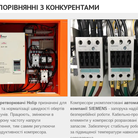
 ПОРІВНЯННІ З КОНКУРЕНТАМИ
еретворювачі Holip
призначені для
Компресори укомплектовані
автома
 та нормалізації швидкості обертів
компанії SIEMENS
- запорука надій
унів. Працюють, змінюючи в
безперебійної роботи. Кабельно-про
орону частоту напруги
елементи у компресорі розраховані
лення, тим самим регулюючи
запасом. Забезпечує стабільну робо
одуктивності компресора.
за підвищеної температури навкол
середовища