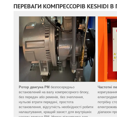
ПЕРЕВАГИ КОМПРЕССОРІВ KESHIDI В
Ротор двигуна PM
безпосередньо
Частотні п
встановлений на валу компресорного блоку,
коригування
без передач або ременів, без зчеплення,
електродвиг
нульові втрати передачі, простота
потрібну ст
встановлення, відсутність необхідності робити
електрожив
налаштування, кращий захист для внутрішніх
діапазон пр
частин двигуна PM. Немає підшипника для