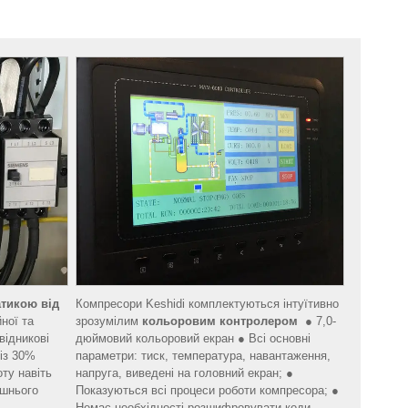
тикою від
Компресори Keshidi комплектуються інтуїтивно
ної та
зрозумілим
кольоровим контролером
● 7,0-
відникові
дюймовий кольоровий екран ● Всі основні
 із 30%
параметри: тиск, температура, навантаження,
ту навіть
напруга, виведені на головний екран; ●
ишнього
Показуються всі процеси роботи компресора; ●
Немає необхідності розшифровувати коди