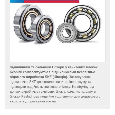
Підшипники та сальники Ротори у гвинтових блоках
Keshidi комплектуються підшипниками всесвітньо
відомого виробника SKF (Швеція).
Застосування
підшипників SKF дозволило знизити рівень шуму та
підвищити надійність гвинтового блоку. На відміну від
деяких виробників гвинтових блоків, сальник на валу в
блоках Keshidi має подвійне ущільнення для додаткового
захисту від протікання масла