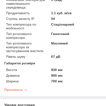
навколишнього
середовища
Продуктивність
1.1 куб. м/хв
Ступінь захисту IP
54
Тип компресора по
Стаціонарний
мобільності
Тип ротативного
Гвинтовий
компресора
Тип ротативного
Масляний
компресора за
застосуванням мастила
Рівень шуму
67 дБ
Габаритні розміри
Висота
830 мм
Довжина
900 мм
Ширина
700 мм
Приховати
Умови доставки