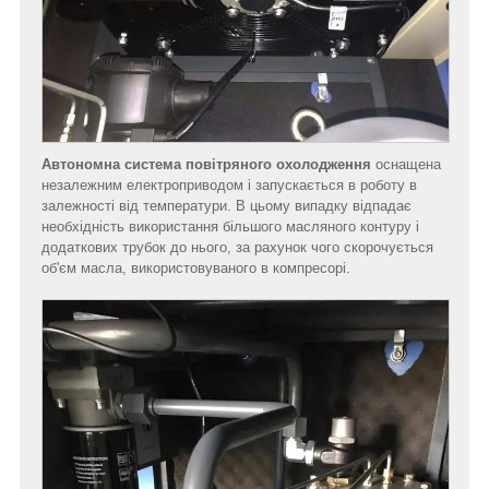
Автономна система повітряного охолодження
оснащена
незалежним електроприводом і запускається в роботу в
залежності від температури. В цьому випадку відпадає
необхідність використання більшого масляного контуру і
додаткових трубок до нього, за рахунок чого скорочується
об'єм масла, використовуваного в компресорі.