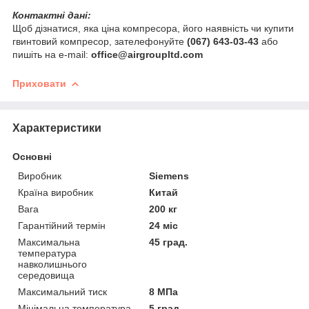
Контактні дані:
Щоб дізнатися, яка ціна компресора, його наявність чи купити
гвинтовий компресор, зателефонуйте
(067) 643-03-43
або
пишіть на e-mail:
office@airgroupltd.com
Приховати
Характеристики
Основні
Виробник
Siemens
Країна виробник
Китай
Вага
200 кг
Гарантійний термін
24 міс
Максимальна
45 град.
температура
навколишнього
середовища
Максимальний тиск
8 МПа
Мінімальна температура
5 град.