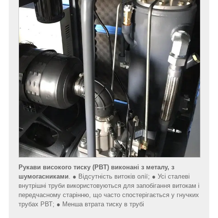
Рукави високого тиску (РВТ)
виконані з металу, з
шумогасниками
. ● Відсутність витоків олії; ● Усі сталеві
внутрішні труби використовуються для запобігання витокам і
передчасному старінню, що часто спостерігається у гнучких
трубах РВТ; ● Менша втрата тиску в трубі