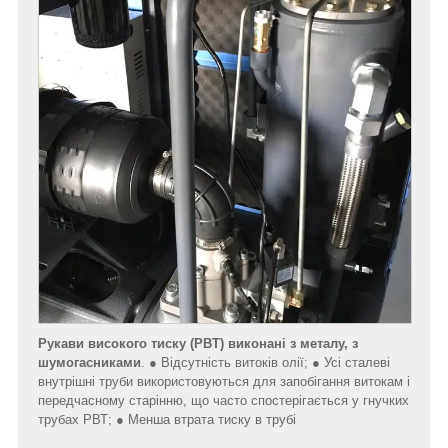
Рукави високого тиску (РВТ)
виконані з металу, з
шумогасниками
. ● Відсутність витоків олії; ● Усі сталеві
внутрішні труби використовуються для запобігання витокам і
передчасному старінню, що часто спостерігається у гнучких
трубах РВТ; ● Менша втрата тиску в трубі