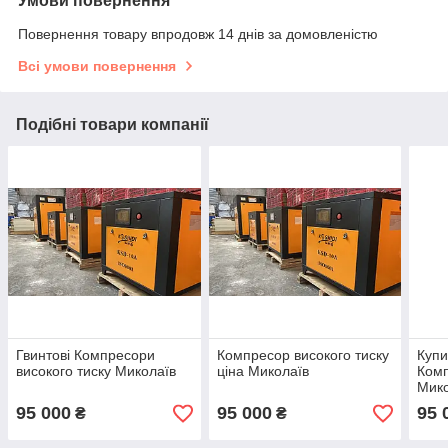
Умови повернення
Повернення товару впродовж 14 днів за домовленістю
Всі умови повернення
Подібні товари компанії
Гвинтові Компресори
Компресор високого тиску
Купи
високого тиску Миколаїв
ціна Миколаїв
Комп
Мико
95 000
95 000
95 
₴
₴