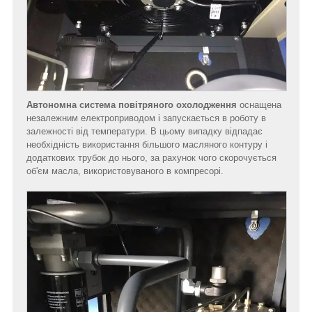
Автономна система повітряного охолодження
оснащена
незалежним електроприводом і запускається в роботу в
залежності від температури. В цьому випадку відпадає
необхідність використання більшого масляного контуру і
додаткових трубок до нього, за рахунок чого скорочується
об'єм масла, використовуваного в компресорі.