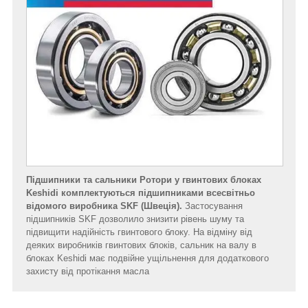
Підшипники та сальники Ротори у гвинтових блоках
Keshidi комплектуються підшипниками всесвітньо
відомого виробника SKF (Швеція).
Застосування
підшипників SKF дозволило знизити рівень шуму та
підвищити надійність гвинтового блоку. На відміну від
деяких виробників гвинтових блоків, сальник на валу в
блоках Keshidi має подвійне ущільнення для додаткового
захисту від протікання масла