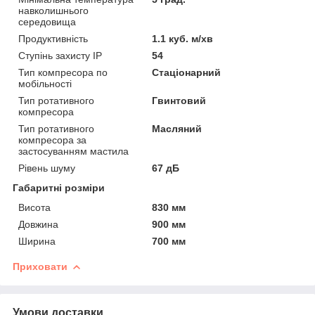
навколишнього
середовища
Продуктивність
1.1 куб. м/хв
Ступінь захисту IP
54
Тип компресора по
Стаціонарний
мобільності
Тип ротативного
Гвинтовий
компресора
Тип ротативного
Масляний
компресора за
застосуванням мастила
Рівень шуму
67 дБ
Габаритні розміри
Висота
830 мм
Довжина
900 мм
Ширина
700 мм
Приховати
Умови доставки