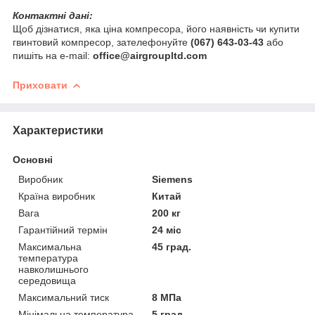
Контактні дані:
Щоб дізнатися, яка ціна компресора, його наявність чи купити
гвинтовий компресор, зателефонуйте
(067) 643-03-43
або
пишіть на e-mail:
office@airgroupltd.com
Приховати
Характеристики
Основні
Виробник
Siemens
Країна виробник
Китай
Вага
200 кг
Гарантійний термін
24 міс
Максимальна
45 град.
температура
навколишнього
середовища
Максимальний тиск
8 МПа
Мінімальна температура
5 град.