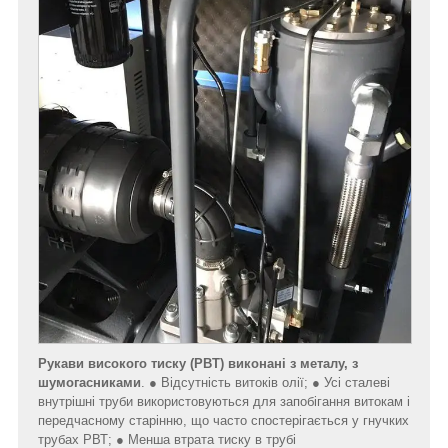
Рукави високого тиску (РВТ)
виконані з металу, з
шумогасниками
. ● Відсутність витоків олії; ● Усі сталеві
внутрішні труби використовуються для запобігання витокам і
передчасному старінню, що часто спостерігається у гнучких
трубах РВТ; ● Менша втрата тиску в трубі