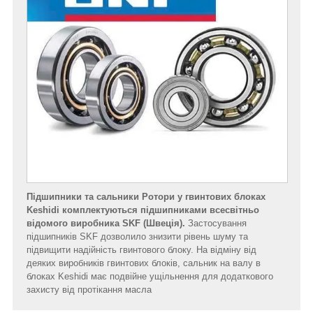
Підшипники та сальники Ротори у гвинтових блоках
Keshidi комплектуються підшипниками всесвітньо
відомого виробника SKF (Швеція).
Застосування
підшипників SKF дозволило знизити рівень шуму та
підвищити надійність гвинтового блоку. На відміну від
деяких виробників гвинтових блоків, сальник на валу в
блоках Keshidi має подвійне ущільнення для додаткового
захисту від протікання масла