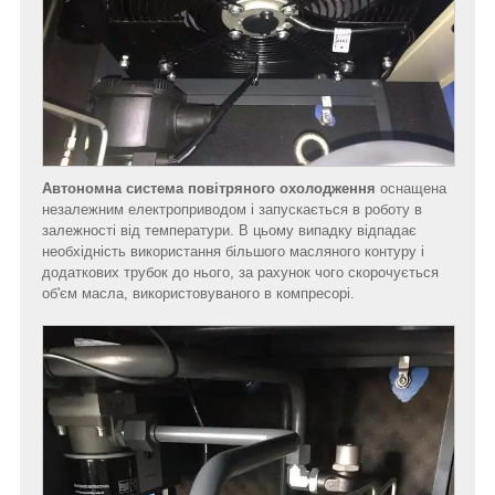
Автономна система повітряного охолодження
оснащена
незалежним електроприводом і запускається в роботу в
залежності від температури. В цьому випадку відпадає
необхідність використання більшого масляного контуру і
додаткових трубок до нього, за рахунок чого скорочується
об'єм масла, використовуваного в компресорі.