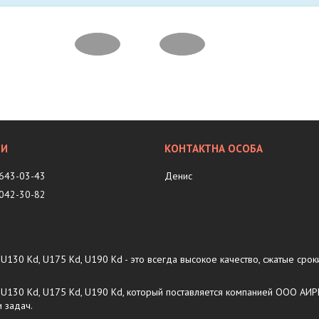
 643-03-43
Денис
 042-30-82
U130 Kd, U175 Kd, U190 Kd - это всегда высокое качество, сжатые срок
о) U130 Kd, U175 Kd, U190 Kd, который поставляется компанией ООО А
 задач.