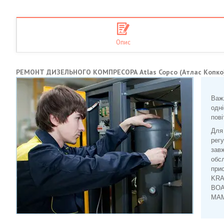
Опис
РЕМОНТ ДИЗЕЛЬНОГО КОМПРЕСОРА Atlas Copco (Атлас Копко
Важ
одні
пові
Для 
регу
завж
обсл
при
KRA
BOA
MAM