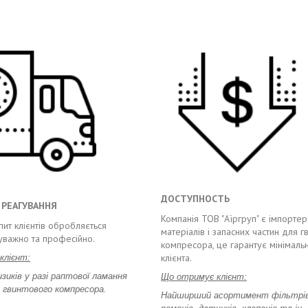
ДОСТУПНОСТЬ
 РЕАГУВАННЯ
Компанія ТОВ "Аїргруп" є імпорте
пит клієнтів обробляється
матеріалів і запасних частин для г
уважно та професійно.
компресора, це гарантує мінімальн
клієнта.
клієнт:
изиків у разі раптової ламання
Що отримує клієнт:
) гвинтового компресора.
Найширший асортимент фільтрів,