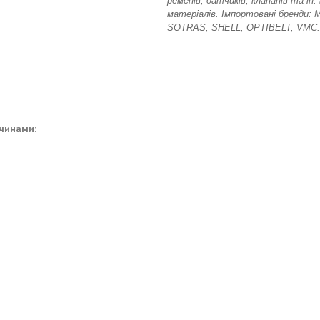
ременів, датчиків, клапанів та ін
матеріалів. Імпортовані бренди:
SOTRAS, SHELL, OPTIBELT, VMC.
ичинами: