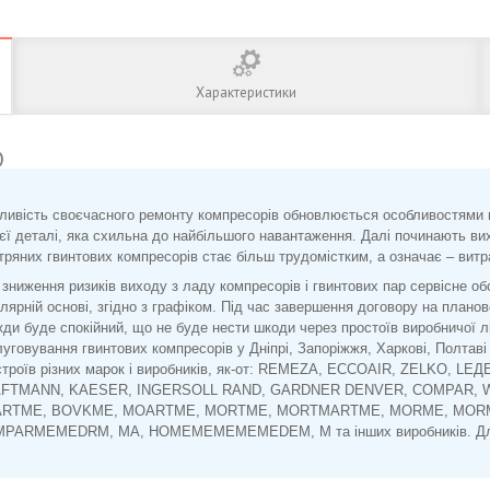
Характеристики
)
ливість своєчасного ремонту компресорів обновлюється особливостями 
єї деталі, яка схильна до найбільшого навантаження. Далі починають вих
тряних гвинтових компресорів стає більш трудомістким, а означає – витр
зниження ризиків виходу з ладу компресорів і гвинтових пар сервісне о
лярній основі, згідно з графіком. Під час завершення договору на план
ди буде спокійний, що не буде нести шкоди через простоїв виробничої л
уговування гвинтових компресорів у Дніпрі, Запоріжжя, Харкові, Полтав
строїв різних марок і виробників, як-от: REMEZA, ECCOAIR, ZELKO,
FTMANN, KAESER, INGERSOLL RAND, GARDNER DENVER, COMPAR, W
RTME, BOVKME, MOARTME, MORTME, MORTMARTME, MORME, MOR
PARMEMEDRM, MA, HOMEMEMEMEMEDEM, M та інших виробників. Для тих