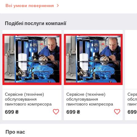
Всі умови повернення
Подібні послуги компанії
Сервісне (технічне)
Сервісне (технічне)
Серв
обслуговування
обслуговування
обсл
гвинтового компресора
гвинтового компресора
гвин
Atlas Copco (Атлас Копко)
Atlas Copco (Атлас Копко)
Atla
699
699
699
₴
₴
GA5, GA7, GA11
GA15, GA18, GA22
GA45
Про нас