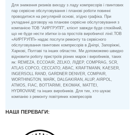
Для зниження ризиків виходу з ладу компресорів і гвинтових
пар сервісне обслуговування і планові роботи повинні
проводитися на регулярній основі, згідно графіка. При
укладанні договору на планове сервісне обслуговування з
компанією ТОВ "АИРГРУПП", клієнт завжди буде спокійний,
що не буде нести збитки із-за простоїв виробничої лінії.ТОВ
«АИРГРУПП» надає послуги ремонту та сервісного
обслуговування гвинтових компресорів в Дніпрі, Запоріжжі,
Харкові, Полтаві та інших областях. Ми допоможемо швидко
відновити роботу пристроїв різних марок і виробників, таких
як: REMEZA, ECCOAIR, ZELKO, ЛІДЕР, COMPRAG, SCR,
ATLAS COPCO, CECCATO, ABAC, KRAFTMANN, KAESER,
INGERSOLL RAND, GARDNER DENVER, COMPAIR,
WORTHINGTON, MARK, DALGAKIRAN, ALUP, AIRPOL,
ATMOS, FIAC, BOTTARIMI, EKOMAK, MATTEI,
HYDROVANE та інших виробників. Для тих, хто шукає
компанію з ремонту повітряних компресорів
НАШІ ПЕРЕВАГИ: