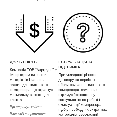
ДОСТУПНІСТЬ
КОНСУЛЬТАЦІЯ ТА
ПІДТРИМКА
Компанія ТОВ "Аиргрупп" є
імпортером витратних
При укладанні річного
матеріалів і запасних
договору на сервісне
частин для гвинтового
обслуговування гвинтового
компресора, це гарантує
компресора, замовник
мінімальну вартість для
отримує безкоштовну
клієнта.
консультацію по роботі і
експлуатації компресора,
Що отримує клієнт:
підбір необхідних витратних
Широкий асортимент
матеріалів, своєчасний