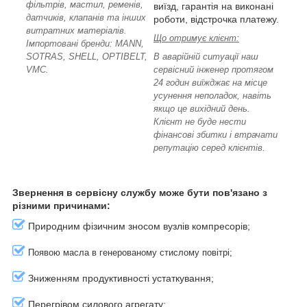
фільтрів, мастил, ременів,
виїзд, гарантія на виконані
датчиків, клапанів та інших
роботи, відстрочка платежу.
витратних матеріалів.
Що отримує клієнт:
Імпортовані бренди: MANN,
SOTRAS, SHELL, OPTIBELT,
В аварійній ситуації наш
VMC.
сервісний інженер протягом
24 годин виїжджає на місце
усунення неполадок, навіть
якщо це вихідний день.
Клієнт не буде нести
фінансові збитки і втрачати
репутацію серед клієнтів.
Звернення в сервісну службу може бути пов'язано з
різними причинами:
Природним фізичним зносом вузлів компресорів;
Появою масла в генерованому стислому повітрі;
Зниженням продуктивності устаткування;
Перегрівом силового агрегату;