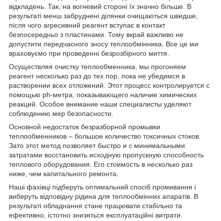
відкладень. Так, на вогневий стороні їх значно більше. В
результаті менш забруднені ділянки очищаються швидше,
після чого агресивний реагент вступає в контакт
безпосередньо з пластинами. Тому вкрай важливо не
допустити передчасного зносу теплообмінника. Все це ми
враховуємо при проведенні безрозбірного миття.
Осуществляя очистку теплообменника, мы прогоняем
реагент несколько раз до тех пор, пока не убедимся в
растворении всех отложений. Этот процесс контролируется с
помощью ph-метра, показывающего наличие химических
реакций. Особое внимание наши специалисты уделяют
соблюдению мер безопасности.
Основной недостаток безразборной промывки
теплообменников – большое количество токсичных стоков.
Зато этот метод позволяет быстро и с минимальными
затратами восстановить исходную пропускную способность
теплового оборудования. Его стоимость в несколько раз
ниже, чем капитального ремонта.
Наші фахівці підберуть оптимальний спосіб промивання і
виберуть відповідну рідина для теплообмінних апаратів. В
результаті обладнання стане працювати стабільно та
ефективно, істотно знизяться експлуатаційні витрати.