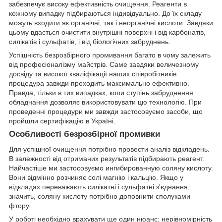
забезпечує високу ефективність очищення. Реагенти в
кожному випадку підбираються індивідуально. До їх складу
можуть входити як органічні, так і неорганічні кислоти. Завдяки
цьому вдається очистити внутрішні поверхні і від карбонатів,
силікатів і сульфатів, і від біологічних забруднень.
Успішність безрозбірного промивання багато в чому залежить
від професіоналізму майстрів. Саме завдяки величезному
досвіду та високої кваліфікації наших співробітників
процедура завжди проходить максимально ефективно.
Правда, тільки в тих випадках, коли ступінь забруднення
обладнання дозволяє використовувати цю технологію. При
проведенні процедури ми завжди застосовуємо засоби, що
пройшли сертифікацію в Україні.
Особливості безрозбірної промивки
Для успішної очищення потрібно провести аналіз відкладень.
В залежності від отриманих результатів підбирають реагент.
Найчастіше ми застосовуємо ингибированную соляну кислоту.
Вони відмінно розчиняє солі магнію і кальцію. Якщо у
відкладах переважають силікатні і сульфатні з'єднання,
значить, соляну кислоту потрібно доповнити сполуками
фтору.
У роботі необхідно врахувати ще один нюанс: нерівномірність