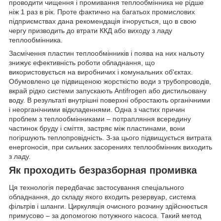
проводити чищення і промивання теплообмінника не рідше
ніж 1 раз в рік. Проте фактично на багатьох промислових
підприємствах дана рекомендація ігнорується, що в свою
чергу призводить до втрати ККД або виходу з ладу
теплообмінника.
Засмічення пластин теплообмінників і поява на них нальоту
знижує ефективність роботи обладнання, що
використовується на виробничих і комунальних об'єктах.
Обумовлено це підвищеною жорсткістю води з трубопроводів,
вкрай рідко системи запускають Antifrogen або дистильовану
воду. В результаті внутрішні поверхні обростають органічними
і неорганічними відкладеннями. Одна з частих причин
проблем з теплообмінниками – потрапляння всередину
частинок бруду і сміття, застряє між пластинами, вони
погіршують теплопровідність. З-за цього підвищується витрата
енергоносія, при сильних засорениях теплообмінник виходить
з ладу.
Як проходить безразборная промивка
Ця технологія передбачає застосування спеціального
обладнання, до складу якого входить резервуар, система
фільтрів і шланги. Циркуляція очисного розчину здійснюється
примусово – за допомогою потужного насоса. Такий метод