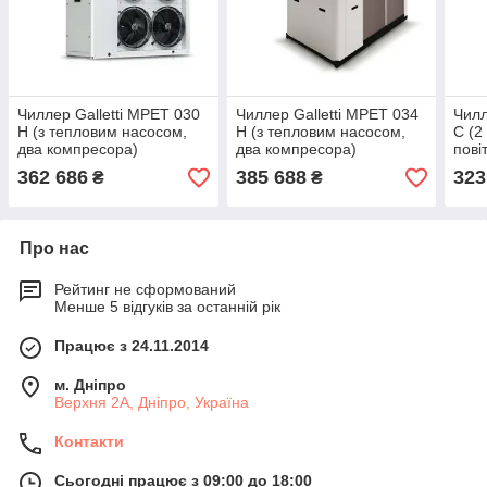
Чиллер Galletti MPET 030
Чиллер Galletti MPET 034
Чилл
H (з тепловим насосом,
H (з тепловим насосом,
C (2
два компресора)
два компресора)
пові
охо
362 686
385 688
323
₴
₴
Про нас
Рейтинг не сформований
Менше 5 відгуків за останній рік
Працює з 24.11.2014
м. Дніпро
Верхня 2А, Дніпро, Україна
Контакти
Сьогодні працює з 09:00 до 18:00