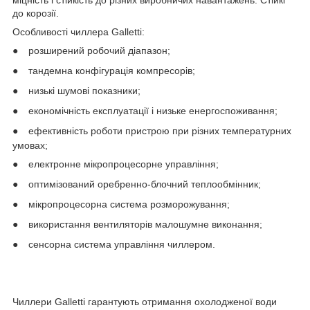
міцність і стійкість до різних виробничих навантажень. Стійкі
до корозії.
Особливості чиллера Galletti:
●
розширений робочий діапазон;
●
тандемна конфігурація компресорів;
●
низькі шумові показники;
●
економічність експлуатації і низьке енергоспоживання;
●
ефективність роботи пристрою при різних температурних
умовах;
●
електронне мікропроцесорне управління;
●
оптимізований оребренно-блочний теплообмінник;
●
мікропроцесорна система розморожування;
●
використання вентиляторів малошумне виконання;
●
сенсорна система управління чиллером.
Чиллери Galletti гарантують отримання охолодженої води