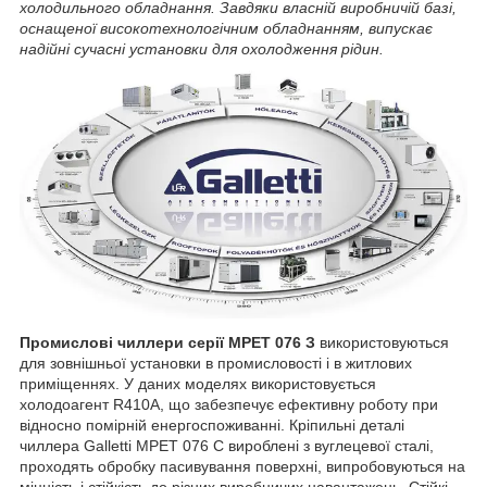
холодильного обладнання. Завдяки власній виробничій базі,
оснащеної високотехнологічним обладнанням, випускає
надійні сучасні установки для охолодження рідин.
Промислові чиллери серії MPET 076 З
використовуються
для зовнішньої установки в промисловості і в житлових
приміщеннях. У даних моделях використовується
холодоагент R410A, що забезпечує ефективну роботу при
відносно помірній енергоспоживанні. Кріпильні деталі
чиллера Galletti MPET 076 C вироблені з вуглецевої сталі,
проходять обробку пасивування поверхні, випробовуються на