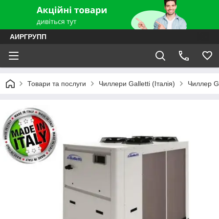
АИРГРУПП
Товари та послуги
Чиллери Galletti (Італія)
Чиллер Ga