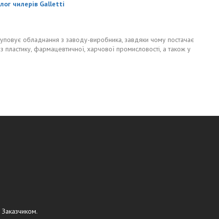
лог чилерів Galletti
уповує обладнання з заводу-виробника, завдяки чому постачає
із пластику, фармацевтичної, харчової промисловості, а також у
 Заказчиком.