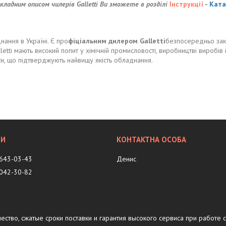
адним описом чилерів Galletti Ви зможете в розділі
Інструкції
-
Ката
ання в Україні. Є про
фіціальним дилером Galletti
безпосередньо зак
etti мають високий попит у хімічній промисловості, виробництві виробів 
ти, що підтверджують найвищу якість обладнання.
 643-03-43
Денис
 042-30-82
чество, сжатые сроки поставки и гарантия высокого сервиса при работе с