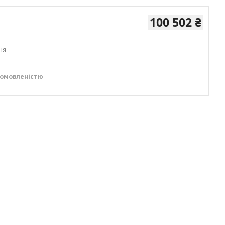
100 502 ₴
ня
домовленістю