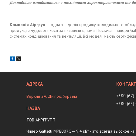
Докладніше ознайомитися з технічними характеристиками та докл
Компанія Аїргруп
— одна з лідерів продажу холодильного обладн
продукцію чудової якості за низькими цінами. Постачані чилери Gall
системах кондиціювання та вентиляції. Всі моделі мають сертифіка
+380 (67)
Верхня 2А, Дніпро, Україна
+380 (63)
ТОВ АИРГРУПП
Чилер Galletti MPE007C — 9,4 кВт - это всегда высокое ка