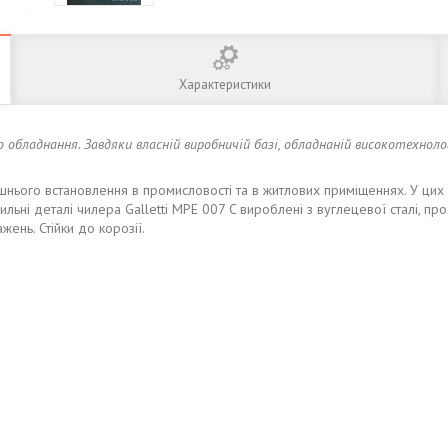
Характеристики
 обладнання. Завдяки власній виробничій базі, обладнаній високотехноло
шнього встановлення в промисловості та в житлових приміщеннях. У ци
ьні деталі чилера Galletti MPE 007 C вироблені з вуглецевої сталі, пр
жень. Стійки до корозії.