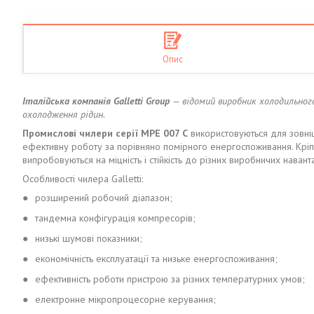
Опис
Італійська компанія Galletti Group
— відомий виробник холодильного
охолодження рідин.
Промислові чилери серії MPE 007 С
використовуються для зовні
ефективну роботу за порівняно помірного енергоспоживання. Кріпил
випробовуються на міцність і стійкість до різних виробничих наванта
Особливості чилера Galletti:
●
розширений робочий діапазон;
●
тандемна конфігурація компресорів;
●
низькі шумові показники;
●
економічність експлуатації та низьке енергоспоживання;
●
ефективність роботи пристрою за різних температурних умов;
●
електронне мікропроцесорне керування;