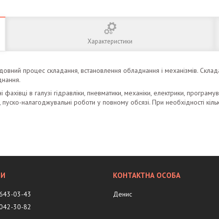
Характеристики
ідовний процес складання, встановлення обладнання і механізмів. Складає
днання.
 фахівці в галузі гідравліки, пневматики, механіки, електрики, програм
 пуско-налагоджувальні роботи у повному обсязі. При необхідності кількі
 643-03-43
Денис
 042-30-82