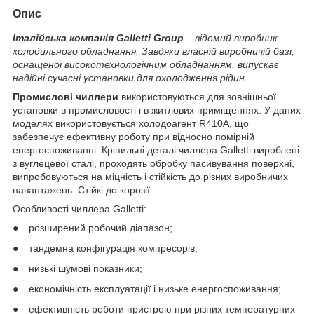
Опис
Італійська компанія Galletti Group
– відомий виробник
холодильного обладнання. Завдяки власній виробничій базі,
оснащеної високотехнологічним обладнанням, випускає
надійні сучасні установки для охолодження рідин.
Промислові чиллери
використовуються для зовнішньої
установки в промисловості і в житлових приміщеннях. У даних
моделях використовується холодоагент R410A, що
забезпечує ефективну роботу при відносно помірній
енергоспоживанні. Кріпильні деталі чиллера Galletti вироблені
з вуглецевої сталі, проходять обробку пасивування поверхні,
випробовуються на міцність і стійкість до різних виробничих
навантажень. Стійкі до корозії.
Особливості чиллера Galletti:
●
розширений робочий діапазон;
●
тандемна конфігурація компресорів;
●
низькі шумові показники;
●
економічність експлуатації і низьке енергоспоживання;
●
ефективність роботи пристрою при різних температурних