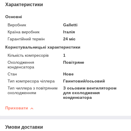
Характеристики
Основні
Виробник
Galletti
Країна виробник
Італія
Гарантійний термін
24 міс
Користувальницькі характеристики
Кількість компресорів
1
Охолодження
Повітряне
конденсатора
Стан
Нове
Тип компресора чіллера
Гвинтовий/осьовий
Тип чиллера з повітряним
З осьовим вентилятором
охолодженням
для охолодження
конденсатора
Приховати
Умови доставки