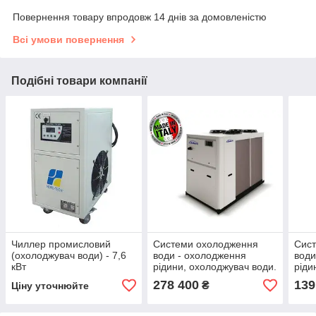
Повернення товару впродовж 14 днів за домовленістю
Всі умови повернення
Подібні товари компанії
Чиллер промисловий
Системи охолодження
Сис
(охолоджувач води) - 7,6
води - охолодження
води
кВт
рідини, охолоджувач води.
ріди
Промисловий чиллер
Про
278 400
139
₴
Ціну уточнюйте