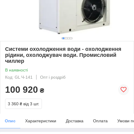
Системи охолодження води - охолодження
рідини, охолоджувач води. Промисловий
чиллер
В наявності
Код: GL Ч-141
Опт і роздріб
100 920
₴
3 360 ₴
від 3 шт.
Опис
Характеристики
Доставка
Оплата
Умови п