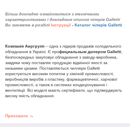
Більш докладно ознайомитися з технічними
характеристиками і докладним описом чілерів Galletti
Ви зможете в розділі
Інструкції
-
Каталог чілерів Galletti
Компанія Аиргрупп
– одна з лідерів продажів холодильного
обладнання в Україні. Є про
фициальным дилером Galletti
,
безпосередньо закуповує обладнання з заводу-виробника,
завдяки чому поставляє продукцію відмінної якості за
низькими цінами. Поставляються чиллери Galletti
користуються високим попитом у хімічній промисловості,
виробництві виробів з пластику, фармацевтичної, харчової
промисловості, а також в системах кондиціонування і
вентиляції. Всі моделі мають сертифікати, що підтверджують
високу якість обладнання.
Приховати