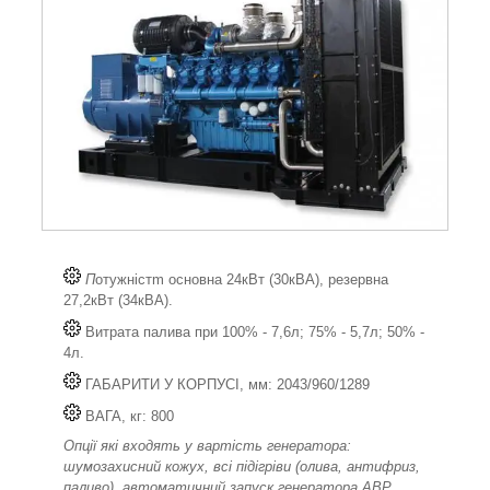
П
отужністm основна 24кВт (30кВА), резервна
27,2кВт (34кВА).
Витрата палива при 100% - 7,6л; 75% - 5,7л; 50% -
4л.
ГАБАРИТИ У КОРПУСІ, мм: 2043/960/1289
ВАГА, кг: 800
Опції які входять у вартість генератора:
шумозахисний кожух, всі підігріви (олива, антифриз,
паливо), автоматичний запуск генератора АВР