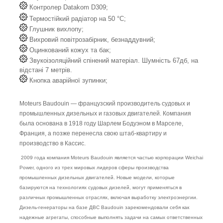
Контролер Datakom D309;
Термостійкий радіатор на 50 °C;
Глушник вихлопу;
Вихровий повітрозабірник, безнаддувний;
Оцинкований кожух та бак;
Звукоізоляційний спінений матеріал. Шумність 67дб, на
відстані 7 метрів.
Кнопка аварійної зупинки;
Moteurs Baudouin — французский производитель судовых и
промышленных дизельных и газовых двигателей. Компания
была основана в 1918 году Шарлем Бодуэном в Марселе,
Франция, а позже перенесла свою штаб-квартиру и
производство в Кассис.
2009 года компания Moteurs Baudouin является частью корпорации Weichai
Power, одного из трех мировых лидеров сферы производства
промышленных дизельных двигателей. Новые модели, которые
базируются на технологиях судовых дизелей, могут применяться в
различных промышленных отраслях, включая выработку электроэнергии.
Дизель-генераторы на базе ДВС Baudouin зарекомендовали себя как
надежные агрегаты, способные выполнять задачи на самых ответственных