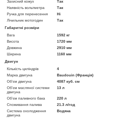
Захисний кожух
Так
Наявність вольтметра
Так
Ручка для перенесення
Ні
Лічильник мотогодин
Так
Габаритні розміри
Вага
1592 кг
Висота
1720 мм
Довжина
2910 мм
Ширина
1160 мм
Двигун
Кількість циліндрів
4
Марка двигуна
Baudouin (Франція)
Об'єм двигуна
4087 куб. см
Об'єм масляної системи
13 л
двигуна
Об'єм паливного бака
220 л
Споживання палива
21.3 л/год
Система охолодження
Водяна
двигуна