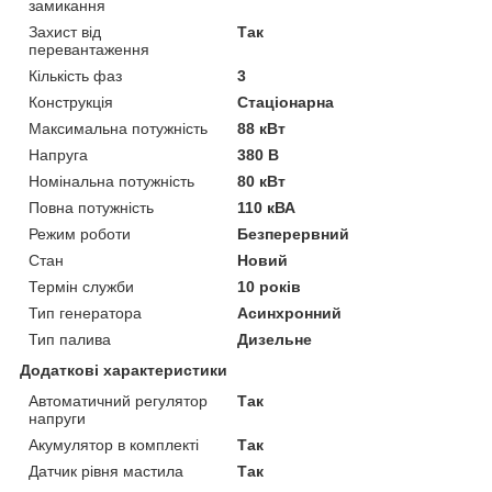
замикання
Захист від
Так
перевантаження
Кількість фаз
3
Конструкція
Стаціонарна
Максимальна потужність
88 кВт
Напруга
380 В
Номінальна потужність
80 кВт
Повна потужність
110 кВА
Режим роботи
Безперервний
Стан
Новий
Термін служби
10 років
Тип генератора
Асинхронний
Тип палива
Дизельне
Додаткові характеристики
Автоматичний регулятор
Так
напруги
Акумулятор в комплекті
Так
Датчик рівня мастила
Так