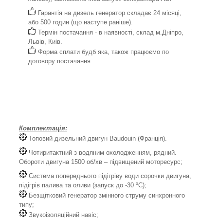
Гарантія на дизель генератор складає 24 місяці,
або 500 годин (що наступе раніше).
Термін постачання - в наявності, склад м.Дніпро,
Львів, Киів.
Форма сплати будб яка, також працюємо по
договору постачання.
Комплектація:
Топовий дизельний двигун Baudouin (Франція).
Чотиритактний з водяним охолодженням, рядний.
Обороти двигуна 1500 об/хв – підвищений моторесурс;
Система попереднього підігріву води сорочки двигуна,
підігрів палива та оливи (запуск до -30 ºС);
Безщітковий генератор змінного струму синхронного
типу;
Звукоізоляційний навіс;