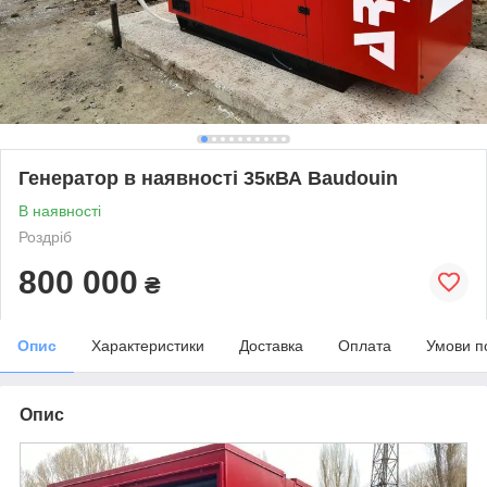
Генератор в наявності 35кВА Baudouin
В наявності
Роздріб
800 000
₴
Опис
Характеристики
Доставка
Оплата
Умови п
Опис